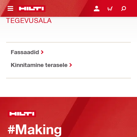
ÕHISISU JUURDE
LOGI SISSE VÕI REGISTR
OSTUKORV
TEGEVUSALA
Fassaadid
Kinnitamine terasele
#Making