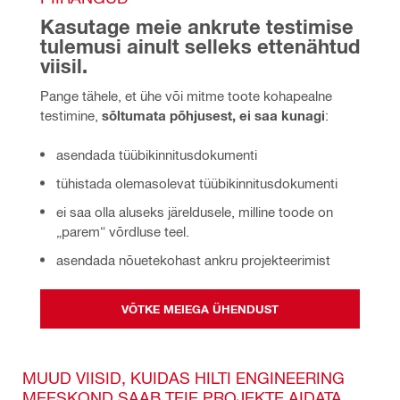
Kasutage meie ankrute testimise 
tulemusi ainult selleks ettenähtud 
viisil. 
Pange tähele, et ühe või mitme toote kohapealne 
testimine, 
sõltumata põhjusest, ei saa kunagi
:
asendada tüübikinnitusdokumenti
tühistada olemasolevat tüübikinnitusdokumenti
ei saa olla aluseks järeldusele, milline toode on
„parem“ võrdluse teel.
asendada nõuetekohast ankru projekteerimist
VÕTKE MEIEGA ÜHENDUST
MUUD VIISID, KUIDAS HILTI ENGINEERING
MEESKOND SAAB TEIE PROJEKTE AIDATA