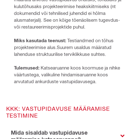
kulutõhusaks projekteerimise heakskiitmiseks (nt 
dokumendid või tehnilised juhendid ei hõlma 
alusmaterjali). See on kõige tõenäolisem tugevdus- 
või restaureerimisprojektide puhul.
Miks kasutada teenust:
 Testiandmed on tõhus 
projekteerimise alus.Suurem usaldus määratud 
lahenduse struktuurilise terviklikkuse suhtes.
Tulemused:
 Katsearuanne koos koormuse ja nihke 
väärtustega, valikuline hindamisaruanne koos 
arvutatud ankurduste vastupidavusega.
KKK: VASTUPIDAVUSE MÄÄRAMISE
TESTIMINE
Mida sisaldab vastupidavuse