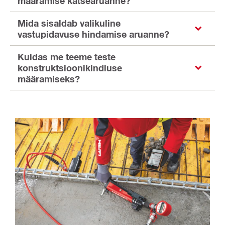
määramise katsearuanne?
Mida sisaldab valikuline
vastupidavuse hindamise aruanne?
Kuidas me teeme teste
konstruktsioonikindluse
määramiseks?