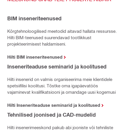
BIM inseneriteenused
Kõrgtehnoloogilised meetodid aitavad hallata ressursse.
Hilti BIM-teenused suurendavad tootlikkust
projekteerimisest haldamiseni.
Hilti BIM inseneriteenused
Inseneriteaduse seminarid ja koolitused
Hilti insenerid on valmis organiseerima meie klientidele
spetsiifilisi koolitusi. Tõstke oma igapäevatöös
vajaminevat kvalifikatsiooni ja omandage uusi kogemusi
Hilti Inseneriteaduse seminarid ja koolitused
Tehnilised joonised ja CAD-mudelid
Hilti insenerimeeskond pakub abi jooniste või tehniliste