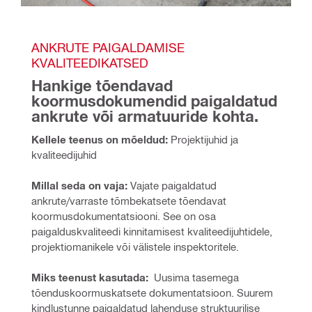
ANKRUTE PAIGALDAMISE 
KVALITEEDIKATSED
Hankige tõendavad 
koormusdokumendid paigaldatud 
ankrute või armatuuride kohta.
Kellele teenus on mõeldud:
 Projektijuhid ja 
kvaliteedijuhid
Millal seda on vaja:
 Vajate paigaldatud 
ankrute/varraste tõmbekatsete tõendavat 
koormusdokumentatsiooni. See on osa 
paigalduskvaliteedi kinnitamisest kvaliteedijuhtidele, 
projektiomanikele või välistele inspektoritele.
Miks teenust kasutada:
  Uusima tasemega 
tõenduskoormuskatsete dokumentatsioon. Suurem 
kindlustunne paigaldatud lahenduse struktuurilise 