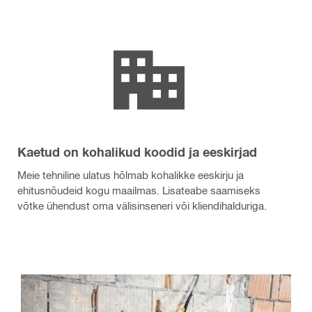
Kaetud on kohalikud koodid ja eeskirjad
Meie tehniline ulatus hõlmab kohalikke eeskirju ja
ehitusnõudeid kogu maailmas. Lisateabe saamiseks
võtke ühendust oma välisinseneri või kliendihalduriga.