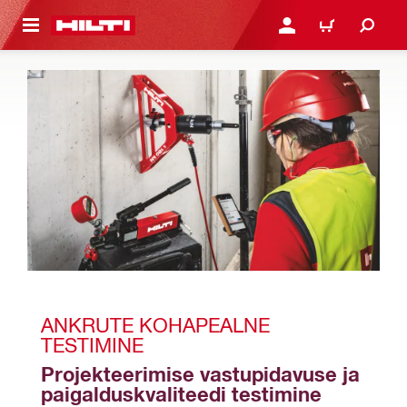
ÕHISISU JUURDE
LOGI SISSE VÕI REGISTR
OSTUKORV
ANKRUTE KOHAPEALNE 
TESTIMINE
Projekteerimise vastupidavuse ja 
paigalduskvaliteedi testimine