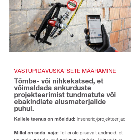
VASTUPIDAVUSKATSETE MÄÄRAMINE
Tõmbe- või nihkekatsed, et 
võimaldada ankurduste 
projekteerimist tundmatute või 
ebakindlate alusmaterjalide 
puhul.
Kellele teenus on mõeldud:
 Insenerid/projekteerijad
Millal on seda  vaja:
 Teil ei ole piisavalt andmeid, et 
määrata ankrute vastupidavus ohutuks, tõhusaks ja 