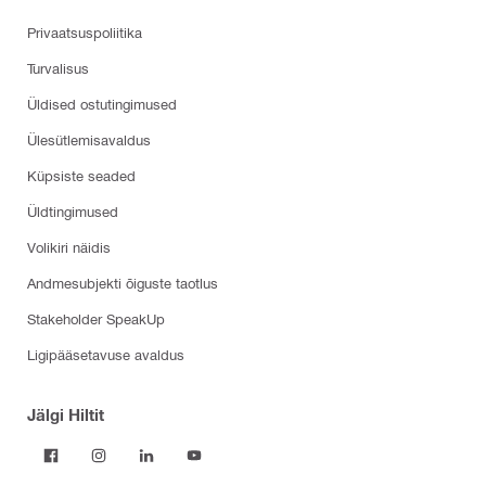
Privaatsuspoliitika
Turvalisus
Üldised ostutingimused
Ülesütlemisavaldus
Küpsiste seaded
Üldtingimused
Volikiri näidis
Andmesubjekti õiguste taotlus
Stakeholder SpeakUp
Ligipääsetavuse avaldus
Jälgi Hiltit