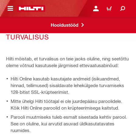
ÕHISISU JUURDE
LOGI SISSE VÕI REGISTR
OSTUKORV
Hooldustööd
TURVALISUS
Hilti mõistab, et turvalisus on teie jaoks oluline, ning seetõttu
oleme võtnud kasutusele järgmised ettevaatusabinõud:
Hilti Online kasutab kasutajate andmeid (isikuandmed,
hinnad, tellimused) sisaldavate lehekülgede turvamiseks
128-bitist SSL-krüpteerimist.
Mitte ühelgi Hilti töötajal ei ole juurdepääsu paroolidele.
Kõik Hilti Online paroolid on krüpteerimisega kaitstud.
Parooli muutmiseks tuleb esmalt sisestada kehtiv parool.
See on oluline, kui arvutid asuvad üldkasutatavates
ruumides.