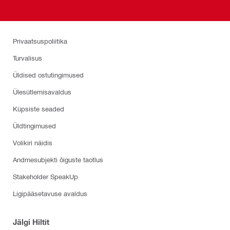
Privaatsuspoliitika
Turvalisus
Üldised ostutingimused
Ülesütlemisavaldus
Küpsiste seaded
Üldtingimused
Volikiri näidis
Andmesubjekti õiguste taotlus
Stakeholder SpeakUp
Ligipääsetavuse avaldus
Jälgi Hiltit