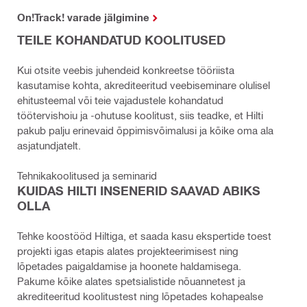
On!Track! varade jälgimine
TEILE KOHANDATUD KOOLITUSED
Kui otsite veebis juhendeid konkreetse tööriista
kasutamise kohta, akrediteeritud veebiseminare olulisel
ehitusteemal või teie vajadustele kohandatud
töötervishoiu ja -ohutuse koolitust, siis teadke, et Hilti
pakub palju erinevaid õppimisvõimalusi ja kõike oma ala
asjatundjatelt.
Tehnikakoolitused ja seminarid
KUIDAS HILTI INSENERID SAAVAD ABIKS
OLLA
Tehke koostööd Hiltiga, et saada kasu ekspertide toest
projekti igas etapis alates projekteerimisest ning
lõpetades paigaldamise ja hoonete haldamisega.
Pakume kõike alates spetsialistide nõuannetest ja
akrediteeritud koolitustest ning lõpetades kohapealse