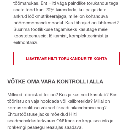
töömahukas. Ent Hilti väga paindlike torukanduritega 
saate tööd kuni 20% kiirendada, kui paigaldate 
ankrud löökmutrikeerajaga, millel on kohanduva 
pöördemomendi moodul. Kas tähtajad on lühikesed? 
Suurima tootlikkuse tagamiseks kasutage meie 
koosteteenuseid: lõikamist, komplekteerimist ja 
eelmontaaži. 
LISATEAVE HILTI TORUKANDURITE KOHTA
VÕTKE OMA VARA KONTROLLI ALLA
Millised tööriistad teil on? Kes ja kus neid kasutab? Kas
tööriistu on vaja hooldada või kalibreerida? Millal on
korduskoolituse või sertifikaadi pikendamise aeg?
Ehitustööstuse jaoks mõeldud Hilti
seadmehaldustarkvaras ON!Track on kogu see info ja
rohkemgi peaaegu reaalajas saadaval.