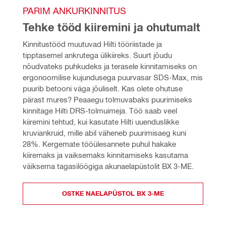
PARIM ANKURKINNITUS
Tehke tööd kiiremini ja ohutumalt
Kinnitustööd muutuvad Hilti tööriistade ja 
tipptasemel ankrutega ülikiireks. Suurt jõudu 
nõudvateks puhkudeks ja terasele kinnitamiseks on 
ergonoomilise kujundusega puurvasar SDS-Max, mis 
puurib betooni väga jõuliselt. Kas olete ohutuse 
pärast mures? Peaaegu tolmuvabaks puurimiseks 
kinnitage Hilti DRS-tolmuimeja. Töö saab veel 
kiiremini tehtud, kui kasutate Hilti uuenduslikke 
kruviankruid, mille abil väheneb puurimisaeg kuni 
28%. Kergemate tööülesannete puhul hakake 
kiiremaks ja vaiksemaks kinnitamiseks kasutama 
väiksema tagasilöögiga akunaelapüstolit BX 3-ME.
OSTKE NAELAPÜSTOL BX 3-ME