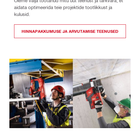
Oleme välja töötanud mitu uut teenust ja tarkvara, et 
aidata optimeerida teie projektide tootlikkust ja 
kulusid.
HINNAPAKKUMUSE JA ARVUTAMISE TEENUSED