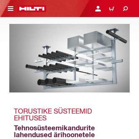
ÕHISISU JUURDE
LOGI SISSE VÕI REGISTR
OSTUKORV
TORUSTIKE SÜSTEEMID 
EHITUSES
Tehnosüsteemikandurite 
lahendused ärihoonetele