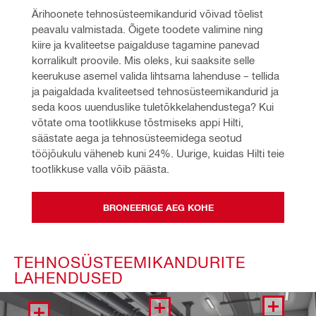
Ärihoonete tehnosüsteemikandurid võivad tõelist 
peavalu valmistada. Õigete toodete valimine ning 
kiire ja kvaliteetse paigalduse tagamine panevad 
korralikult proovile. Mis oleks, kui saaksite selle 
keerukuse asemel valida lihtsama lahenduse – tellida 
ja paigaldada kvaliteetsed tehnosüsteemikandurid ja 
seda koos uuenduslike tuletõkkelahendustega? Kui 
võtate oma tootlikkuse tõstmiseks appi Hilti, 
säästate aega ja tehnosüsteemidega seotud 
tööjõukulu väheneb kuni 24%. Uurige, kuidas Hilti teie 
tootlikkuse valla võib päästa.
BRONEERIGE AEG KOHE
TEHNOSÜSTEEMIKANDURITE
LAHENDUSED