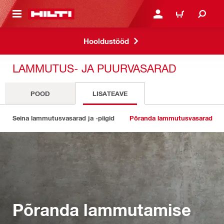
ÕHISISU JUURDE
LOGI SISSE VÕI REGISTR
OSTUKORV
Hooldustööd
LAMMUTUS- JA PUURVASARAD
POOD
LISATEAVE
Seina lammutusvasarad ja -piigid
Põranda lammutusvasarad
Põranda lammutamise