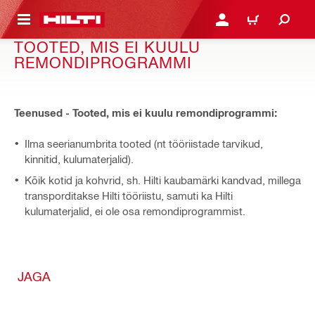
ÕHISISU JUURDE
LOGI SISSE VÕI REGISTR
OSTUKORV
TOOTED, MIS EI KUULU
REMONDIPROGRAMMI
Teenused - Tooted, mis ei kuulu remondiprogrammi:
Ilma seerianumbrita tooted (nt tööriistade tarvikud,
kinnitid, kulumaterjalid).
Kõik kotid ja kohvrid, sh. Hilti kaubamärki kandvad, millega
transporditakse Hilti tööriistu, samuti ka Hilti
kulumaterjalid, ei ole osa remondiprogrammist.
JAGA