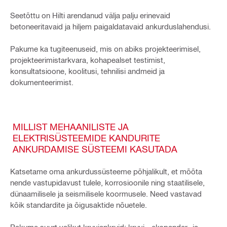
Seetõttu on Hilti arendanud välja palju erinevaid
betoneeritavaid ja hiljem paigaldatavaid ankurduslahendusi.
Pakume ka tugiteenuseid, mis on abiks projekteerimisel,
projekteerimistarkvara, kohapealset testimist,
konsultatsioone, koolitusi, tehnilisi andmeid ja
dokumenteerimist.
MILLIST MEHAANILISTE JA
ELEKTRISÜSTEEMIDE KANDURITE
ANKURDAMISE SÜSTEEMI KASUTADA
Katsetame oma ankurdussüsteeme põhjalikult, et mõõta
nende vastupidavust tulele, korrosioonile ning staatilisele,
dünaamilisele ja seismilisele koormusele. Need vastavad
kõik standardite ja õigusaktide nõuetele.