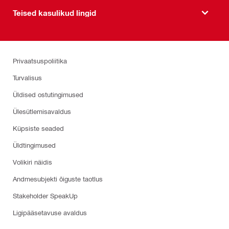
Teised kasulikud lingid
Privaatsuspoliitika
Turvalisus
Üldised ostutingimused
Ülesütlemisavaldus
Küpsiste seaded
Üldtingimused
Volikiri näidis
Andmesubjekti õiguste taotlus
Stakeholder SpeakUp
Ligipääsetavuse avaldus