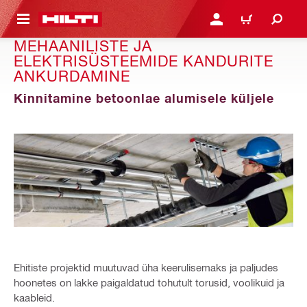
ÕHISISU JUURDE
LOGI SISSE VÕI REGISTR
OSTUKORV
MEHAANILISTE JA
ELEKTRISÜSTEEMIDE KANDURITE
ANKURDAMINE
Kinnitamine betoonlae alumisele küljele
Ehitiste projektid muutuvad üha keerulisemaks ja paljudes
hoonetes on lakke paigaldatud tohutult torusid, voolikuid ja
kaableid.