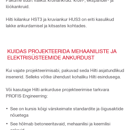
Pakume suurt valikut kruviankruid: kruvi-, ekspander- ja
löökankruid.
Hilti kiilankur HST3 ja kruviankur HUS3 on eriti kasulikud
lakke ankurdamisel ja kitsastes kohtades.
KUIDAS PROJEKTEERIDA MEHAANILISTE JA
ELEKTRISÜSTEEMIDE ANKURDUST
Kui vajate projekteerimisabi, pakuvad seda Hilti asjatundlikud
insenerid. Selleks võtke ühendust kohaliku Hilti esindusega.
Või kasutage Hilti ankurduse projekteerimise tarkvara
PROFIS Engineerring:
See on kursis kõigi värskeimate standardite ja õigusaktide
nõuetega
See hõlmab betoneeritavaid, mehaanilisi ja keemilisi