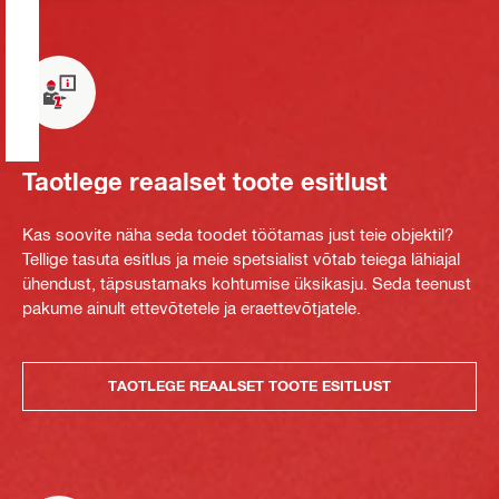
Taotlege reaalset toote esitlust
Kas soovite näha seda toodet töötamas just teie objektil?
Tellige tasuta esitlus ja meie spetsialist võtab teiega lähiajal
ühendust, täpsustamaks kohtumise üksikasju. Seda teenust
pakume ainult ettevõtetele ja eraettevõtjatele.
TAOTLEGE REAALSET TOOTE ESITLUST