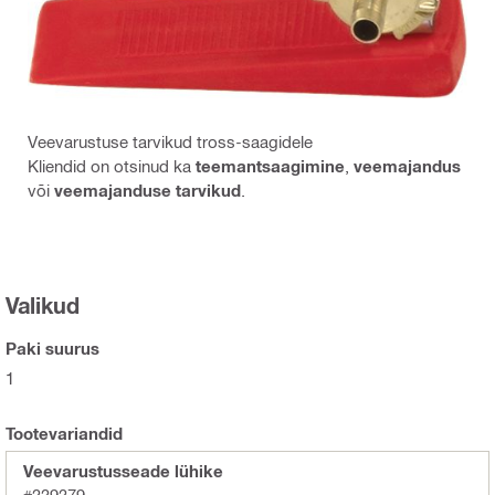
Veevarustuse tarvikud tross-saagidele
Kliendid on otsinud ka
teemantsaagimine
,
veemajandus
või
veemajanduse tarvikud
.
Valikud
Paki suurus
1
Tootevariandid
Veevarustusseade lühike
#339379