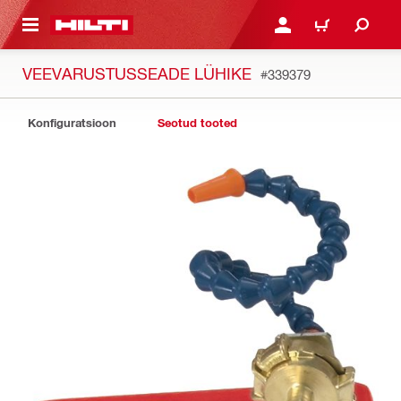
ÕHISISU JUURDE
LOGI SISSE VÕI REGISTR
OSTUKORV
VEEVARUSTUSSEADE LÜHIKE
#339379
Konfiguratsioon
Seotud tooted