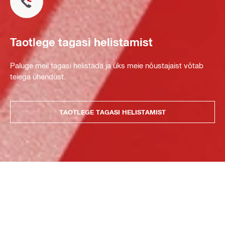
Taotlege tagasi helistamist
Paluge meil tagasi helistada ja üks meie nõustajaist võtab
teiega ühendust.
TAOTLEGE TAGASI HELISTAMIST