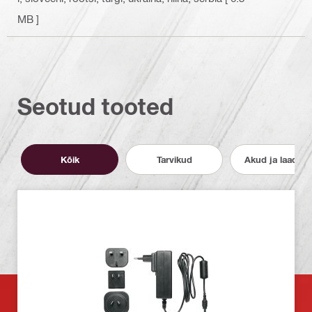
MB ]
Seotud tooted
Kõik
Tarvikud
Akud ja laadija