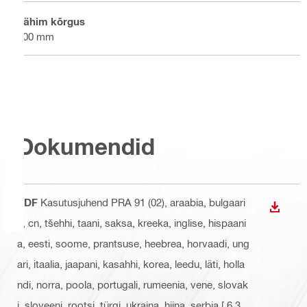
Vähim kõrgus
900 mm
Dokumendid
PDF
Kasutusjuhend PRA 91 (02)
, araabia, bulgaari
ALLAL
a, cn, tšehhi, taani, saksa, kreeka, inglise, hispaani
a, eesti, soome, prantsuse, heebrea, horvaadi, ung
ari, itaalia, jaapani, kasahhi, korea, leedu, läti, holla
ndi, norra, poola, portugali, rumeenia, vene, slovak
i, sloveeni, rootsi, türgi, ukraina, hiina, serbia
[ 6.3