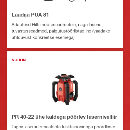
Laadija PUA 81
Adapterid Hilti mõõteseadmetele, nagu laserid,
tuvastusseadmed, paigutustööriistad jne (vaadake
ühilduvust konkreetse esemega)
NURON
PR 40-22 ühe kaldega pöörlev lasernivelliir
Tugev laserautomaatsete funktsioonidega pöördlaser-