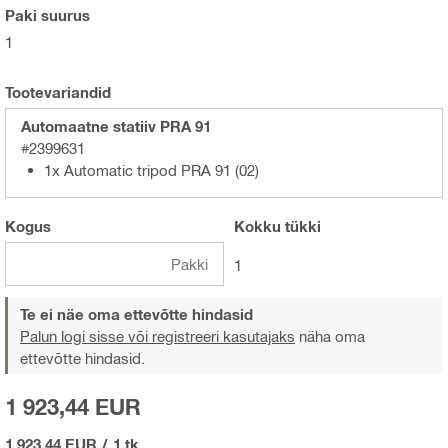
Paki suurus
1
Tootevariandid
Automaatne statiiv PRA 91
#2399631
1x Automatic tripod PRA 91 (02)
Kogus
Kokku
tükki
Pakki
1
Te ei näe oma ettevõtte hindasid
Palun logi sisse või registreeri kasutajaks
näha oma
ettevõtte hindasid.
1 923,44 EUR
1 923,44 EUR
/
1 tk