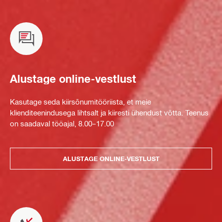
Alustage online-vestlust
Kasutage seda kiirsõnumitööriista, et meie
klienditeenindusega lihtsalt ja kiiresti ühendust võtta. Teenus
on saadaval tööajal, 8.00–17.00
ALUSTAGE ONLINE-VESTLUST