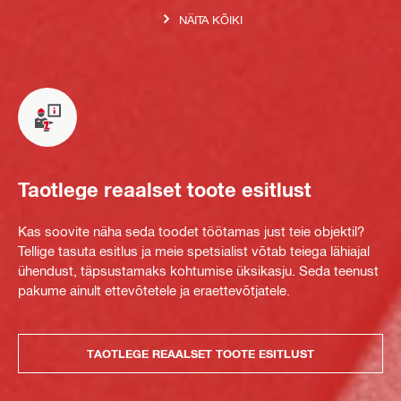
NÄITA KÕIKI
Taotlege reaalset toote esitlust
Kas soovite näha seda toodet töötamas just teie objektil?
Tellige tasuta esitlus ja meie spetsialist võtab teiega lähiajal
ühendust, täpsustamaks kohtumise üksikasju. Seda teenust
pakume ainult ettevõtetele ja eraettevõtjatele.
TAOTLEGE REAALSET TOOTE ESITLUST