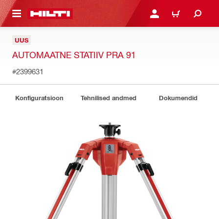
ÕHISISU JUURDE
LOGI SISSE VÕI REGISTR
OSTUKORV
UUS
AUTOMAATNE STATIIV PRA 91
#2399631
Konfiguratsioon
Tehnilised andmed
Dokumendid