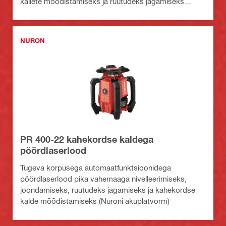
kallete mõõdistamiseks ja ruutudeks jagamiseks
(Nuron platvorm)
NURON
PR 400-22 kahekordse kaldega
pöördlaserlood
Tugeva korpusega automaatfunktsioonidega
pöördlaserlood pika vahemaaga nivelleerimiseks,
joondamiseks, ruutudeks jagamiseks ja kahekordse
kalde mõõdistamiseks (Nuroni akuplatvorm)