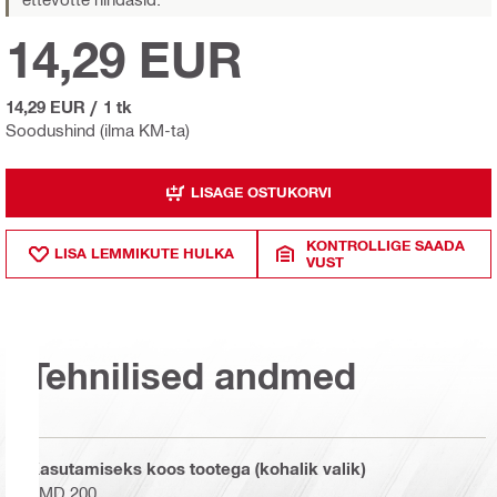
14,29 EUR
14,29 EUR
/
1 tk
Soodushind (ilma KM-ta)
LISAGE OSTUKORVI
KONTROLLIGE SAADA
LISA LEMMIKUTE HULKA
VUST
Tehnilised andmed
Kasutamiseks koos tootega (kohalik valik)
PMD 200