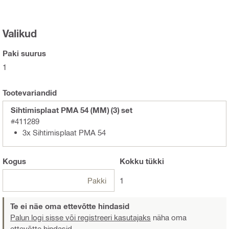
Valikud
Paki suurus
1
Tootevariandid
Sihtimisplaat PMA 54 (MM) (3) set
#411289
3x Sihtimisplaat PMA 54
Kogus
Kokku
tükki
Pakki
1
Te ei näe oma ettevõtte hindasid
Palun logi sisse või registreeri kasutajaks
näha oma
ettevõtte hindasid.