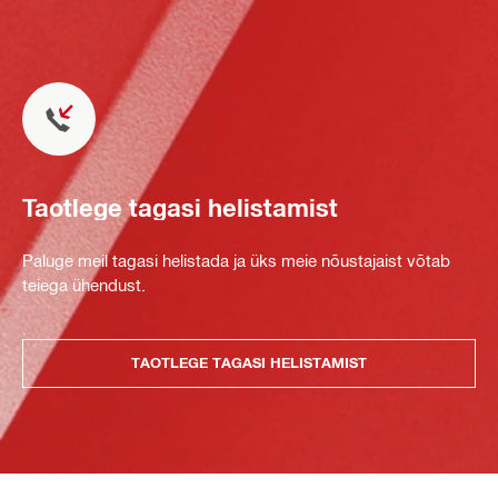
Taotlege tagasi helistamist
Paluge meil tagasi helistada ja üks meie nõustajaist võtab
teiega ühendust.
TAOTLEGE TAGASI HELISTAMIST