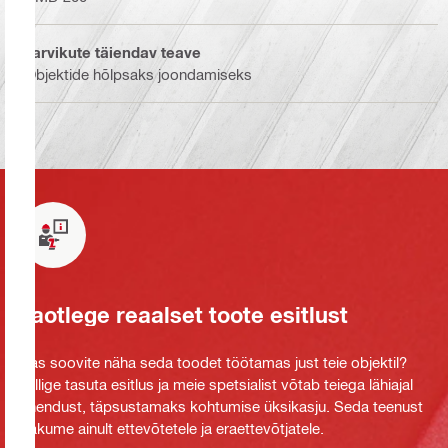
Tarvikute täiendav teave
Objektide hõlpsaks joondamiseks
Taotlege reaalset toote esitlust
Kas soovite näha seda toodet töötamas just teie objektil?
Tellige tasuta esitlus ja meie spetsialist võtab teiega lähiajal
ühendust, täpsustamaks kohtumise üksikasju. Seda teenust
pakume ainult ettevõtetele ja eraettevõtjatele.