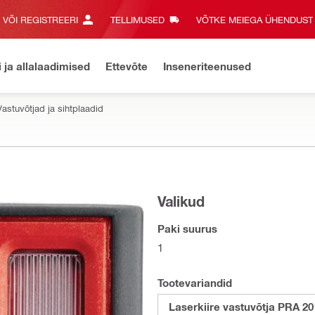
E VÕI REGISTREERI
TELLIMUSED
VÕTKE MEIEGA ÜHENDUST‎
i ja allalaadimised
Ettevõte
Inseneriteenused
Vastuvõtjad ja sihtplaadid
Valikud
Paki suurus
1
Tootevariandid
Laserkiire vastuvõtja PRA 20