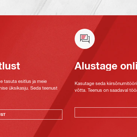
tlust
Alustage onl
e tasuta esitlus ja meie
Kasutage seda kiirsõnumitööriis
mise üksikasju. Seda teenust
võtta. Teenus on saadaval tööa
UST