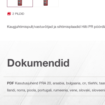
2 PILDID
Kaugjuhtimispult/vastuvõtjad ja sihtimisplaadid Hilti PR pöördl
Dokumendid
PDF
Kasutusjuhend PRA 20
, araabia, bulgaaria, cn, tšehhi, taa
llandi, norra, poola, portugali, rumeenia, vene, slovaki, sloveeni, 