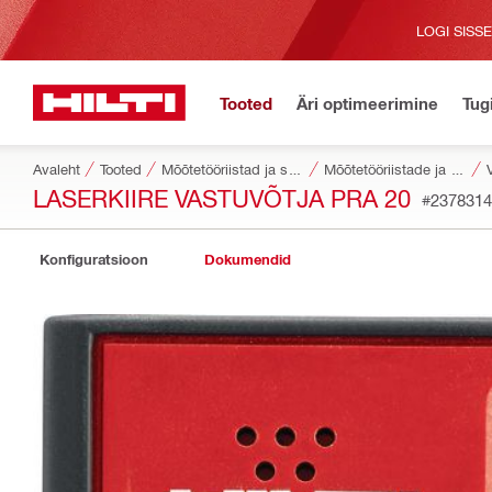
LOGI SISS
Tooted
Äri optimeerimine
Tug
Avaleht
Tooted
Mõõtetööriistad ja skannerid
Mõõtetööriistade ja skannerite tarvikud
LASERKIIRE VASTUVÕTJA PRA 20
#2378314
Konfiguratsioon
Dokumendid