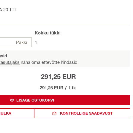
A 20 TTI
Kokku
tükki
Pakki
1
asid
 kasutajaks
näha oma ettevõtte hindasid.
291,25 EUR
291,25 EUR
/
1 tk
LISAGE OSTUKORVI
HULKA
KONTROLLIGE SAADAVUST