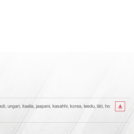
i, ungari, itaalia, jaapani, kasahhi, korea, leedu, läti, ho
ALLAL