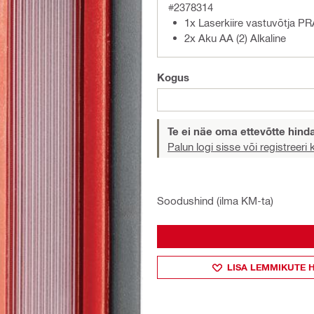
#2378314
1x Laserkiire vastuvõtja PR
2x Aku AA (2) Alkaline
Kogus
Te ei näe oma ettevõtte hind
Palun logi sisse või registreeri
Soodushind (ilma KM-ta)
LISA LEMMIKUTE 