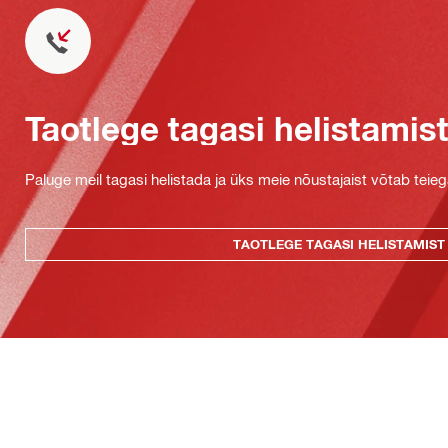
Taotlege tagasi helistamis
Paluge meil tagasi helistada ja üks meie nõustajaist võtab teie
TAOTLEGE TAGASI HELISTAMIST