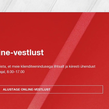
ine-vestlust
ta, et meie klienditeenindusega lihtsalt ja kiiresti ühendust
jal, 8.00–17.00
ALUSTAGE ONLINE-VESTLUST