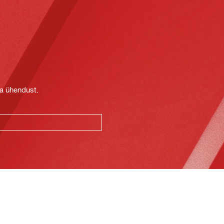
t
ga ühendust.