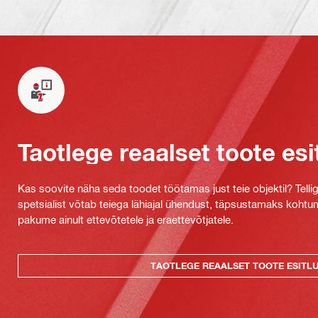
Taotlege reaalset toote esi
Kas soovite näha seda toodet töötamas just teie objektil? Tellig
spetsialist võtab teiega lähiajal ühendust, täpsustamaks kohtu
pakume ainult ettevõtetele ja eraettevõtjatele.
TAOTLEGE REAALSET TOOTE ESITL