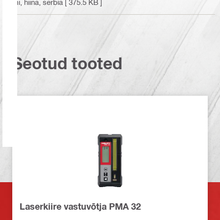
mi, hiina, serbia
[ 375.5 KB ]
Seotud tooted
Laserkiire vastuvõtja PMA 32