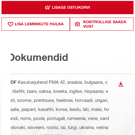
LISAGE OSTUKORVI
KONTROLLIGE SAADA
LISA LEMMIKUTE HULKA
VUST
Dokumendid
PDF
Kasutusjuhend PMA 42
, araabia, bulgaaria, c
ALLAL
n, tšehhi, taani, saksa, kreeka, inglise, hispaania, e
esti, soome, prantsuse, heebrea, horvaadi, ungari,
itaalia, jaapani, kasahhi, korea, leedu, läti, malai, ho
llandi, norra, poola, portugali, rumeenia, vene, sard
i, slovaki, sloveeni, rootsi, tai, türgi, ukraina, vietna