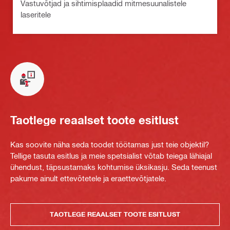
Vastuvõtjad ja sihtimisplaadid mitmesuunalistele
laseritele
Taotlege reaalset toote esitlust
Kas soovite näha seda toodet töötamas just teie objektil?
Tellige tasuta esitlus ja meie spetsialist võtab teiega lähiajal
ühendust, täpsustamaks kohtumise üksikasju. Seda teenust
pakume ainult ettevõtetele ja eraettevõtjatele.
TAOTLEGE REAALSET TOOTE ESITLUST