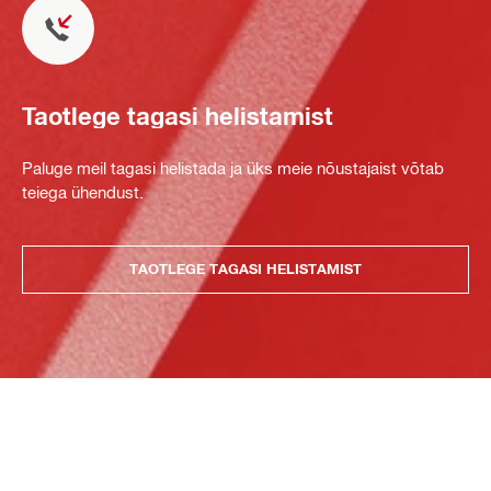
Taotlege tagasi helistamist
Paluge meil tagasi helistada ja üks meie nõustajaist võtab
teiega ühendust.
TAOTLEGE TAGASI HELISTAMIST