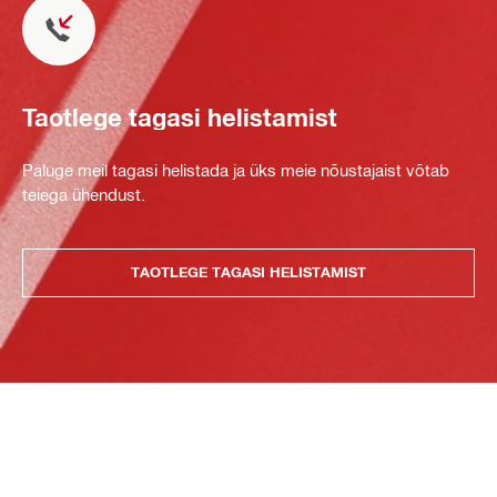
Taotlege tagasi helistamist
Paluge meil tagasi helistada ja üks meie nõustajaist võtab
teiega ühendust.
TAOTLEGE TAGASI HELISTAMIST