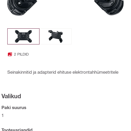
2 PILDID
Seinakinnitid ja adapterid ehituse elektrontahhümeetritele
Valikud
Paki suurus
1
Tootevariandid