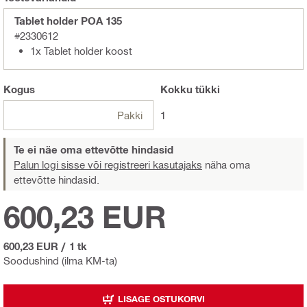
Tablet holder POA 135
#2330612
1x Tablet holder koost
Kogus
Kokku
tükki
Pakki
1
Te ei näe oma ettevõtte hindasid
Palun logi sisse või registreeri kasutajaks
näha oma
ettevõtte hindasid.
600,23 EUR
600,23 EUR
/
1 tk
Soodushind (ilma KM-ta)
LISAGE OSTUKORVI