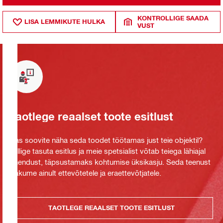
KONTROLLIGE SAADA
LISA LEMMIKUTE HULKA
VUST
Taotlege reaalset toote esitlust
Kas soovite näha seda toodet töötamas just teie objektil?
Tellige tasuta esitlus ja meie spetsialist võtab teiega lähiajal
ühendust, täpsustamaks kohtumise üksikasju. Seda teenust
pakume ainult ettevõtetele ja eraettevõtjatele.
TAOTLEGE REAALSET TOOTE ESITLUST