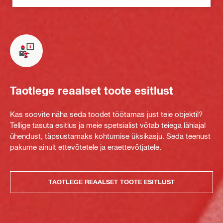
Taotlege reaalset toote esitlust
Kas soovite näha seda toodet töötamas just teie objektil?
Tellige tasuta esitlus ja meie spetsialist võtab teiega lähiajal
ühendust, täpsustamaks kohtumise üksikasju. Seda teenust
pakume ainult ettevõtetele ja eraettevõtjatele.
TAOTLEGE REAALSET TOOTE ESITLUST