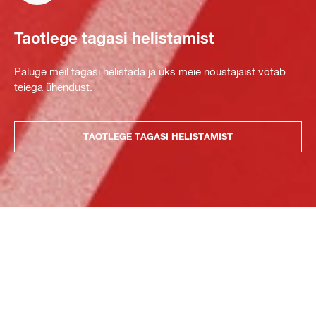
Taotlege tagasi helistamist
Paluge meil tagasi helistada ja üks meie nõustajaist võtab
teiega ühendust.
TAOTLEGE TAGASI HELISTAMIST