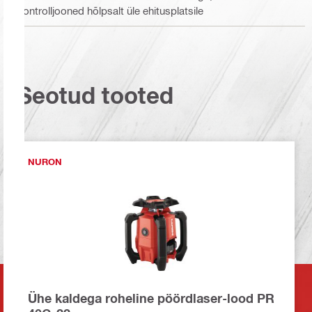
kontrolljooned hõlpsalt üle ehitusplatsile
Seotud tooted
NURON
Ühe kaldega roheline pöördlaser-lood PR