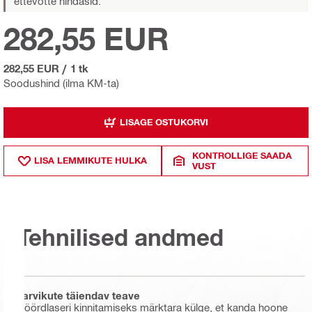
ettevõtte hindasid.
282,55 EUR
282,55 EUR
/
1 tk
Soodushind (ilma KM-ta)
LISAGE OSTUKORVI
KONTROLLIGE SAADA
LISA LEMMIKUTE HULKA
VUST
Tehnilised andmed
Tarvikute täiendav teave
Pöördlaseri kinnitamiseks märktara külge, et kanda hoone