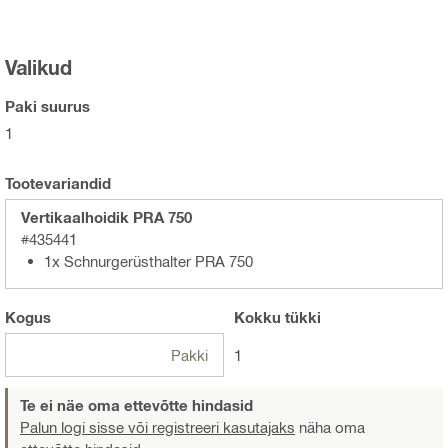
Valikud
Paki suurus
1
Tootevariandid
Vertikaalhoidik PRA 750
#435441
1x Schnurgerüsthalter PRA 750
Kogus
Kokku
tükki
Pakki
1
Te ei näe oma ettevõtte hindasid
Palun logi sisse või registreeri kasutajaks
näha oma