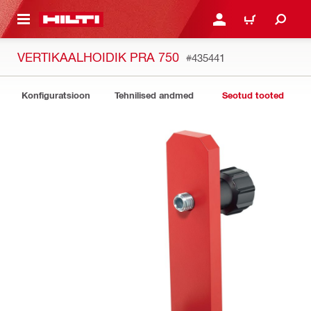
ÕHISISU JUURDE
LOGI SISSE VÕI REGISTR
OSTUKORV
VERTIKAALHOIDIK PRA 750
#435441
Konfiguratsioon
Tehnilised andmed
Seotud tooted