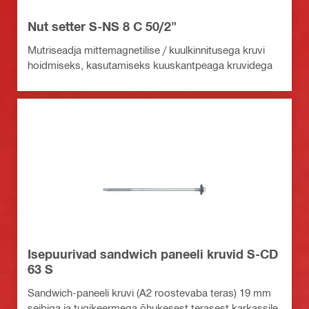
Nut setter S-NS 8 C 50/2"
Mutriseadja mittemagnetilise / kuulkinnitusega kruvi
hoidmiseks, kasutamiseks kuuskantpeaga kruvidega
Isepuurivad sandwich paneeli kruvid S-CD
63 S
Sandwich-paneeli kruvi (A2 roostevaba teras) 19 mm
seibiga ja tugikeermega õhukesest terasest karkassile