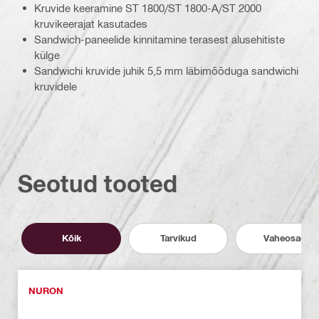
Kruvide keeramine ST 1800/ST 1800-A/ST 2000
kruvikeerajat kasutades
Sandwich-paneelide kinnitamine terasest alusehitiste
külge
Sandwichi kruvide juhik 5,5 mm läbimõõduga sandwichi
kruvidele
Seotud tooted
Kõik
Tarvikud
Vaheosad
NURON