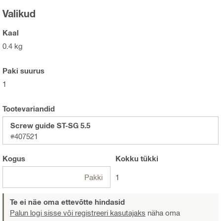
Valikud
Kaal
0.4 kg
Paki suurus
1
Tootevariandid
Screw guide ST-SG 5.5
#407521
Kogus
Kokku
tükki
Pakki
1
Te ei näe oma ettevõtte hindasid
Palun logi sisse või registreeri kasutajaks
näha oma