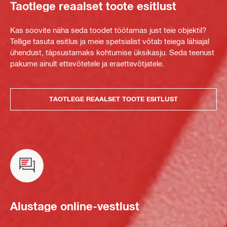
Taotlege reaalset toote esitlust
Kas soovite näha seda toodet töötamas just teie objektil?
Tellige tasuta esitlus ja meie spetsialist võtab teiega lähiajal
ühendust, täpsustamaks kohtumise üksikasju. Seda teenust
pakume ainult ettevõtetele ja eraettevõtjatele.
TAOTLEGE REAALSET TOOTE ESITLUST
Alustage online-vestlust