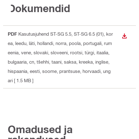
Dokumendid
PDF
Kasutusjuhend ST-SG 5.5, ST-SG 6.5 (01)
, kor
ALLAL
ea, leedu, läti, hollandi, norra, poola, portugali, rum
eenia, vene, slovaki, sloveeni, rootsi, türgi, itaalia,
bulgaaria, cn, tšehhi, taani, saksa, kreeka, inglise,
hispaania, eesti, soome, prantsuse, horvaadi, ung
ari
[ 1.5 MB ]
Omadused ja