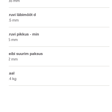
135 mm
Kruvi läbimõõt d
5.5 mm
Kruvi pikkus - min
55 mm
Seibi suurim paksus
12 mm
Kaal
0.4 kg