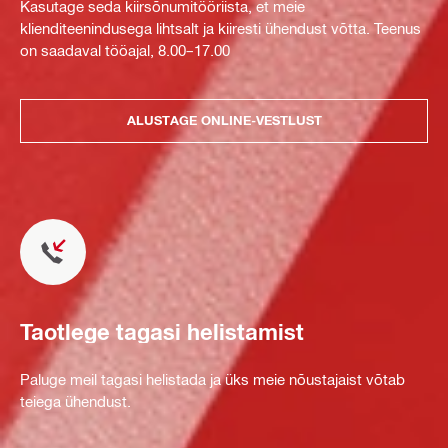
Kasutage seda kiirsõnumitööriista, et meie
klienditeenindusega lihtsalt ja kiiresti ühendust võtta. Teenus
on saadaval tööajal, 8.00–17.00
ALUSTAGE ONLINE-VESTLUST
Taotlege tagasi helistamist
Paluge meil tagasi helistada ja üks meie nõustajaist võtab
teiega ühendust.