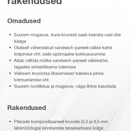
rakendused
Omadused
Suurem mugavus, kuna kruvisid saab keerata vaid ühe
käega
Oluliselt vähendatud sandwich-paneeli välise katte
kriipimise oht; seibi optimaalne kokkusurumine
Aitab vältida mõlke sandwich-paneeli väliskattel,
tagades esteetilisema tulemuse
Väiksem kruviotsa libisemisest tuleneva pinna
kriimustamise oht
Suurem tootlikkus ja mugavus; väga lihtne kasutada
Rakendused
Pikkade komposiitpaneeli kruvide (5,5 ja 6,5 mm
läbimõõduga) kinnitamine teraskarkassi külge