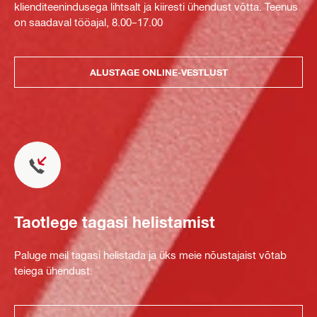
klienditeenindusega lihtsalt ja kiiresti ühendust võtta. Teenus
on saadaval tööajal, 8.00–17.00
ALUSTAGE ONLINE-VESTLUST
Taotlege tagasi helistamist
Paluge meil tagasi helistada ja üks meie nõustajaist võtab
teiega ühendust.