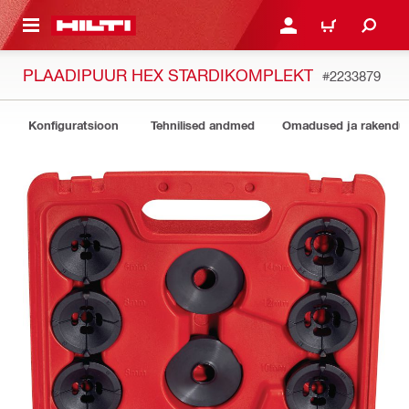
ÕHISISU JUURDE
LOGI SISSE VÕI REGISTR
OSTUKORV
PLAADIPUUR HEX STARDIKOMPLEKT
#2233879
Konfiguratsioon
Tehnilised andmed
Omadused ja rakendu