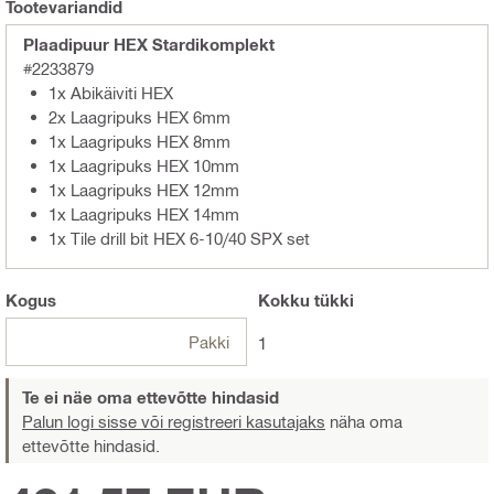
Tootevariandid
Plaadipuur HEX Stardikomplekt
#2233879
1x Abikäiviti HEX
2x Laagripuks HEX 6mm
1x Laagripuks HEX 8mm
1x Laagripuks HEX 10mm
1x Laagripuks HEX 12mm
1x Laagripuks HEX 14mm
1x Tile drill bit HEX 6-10/40 SPX set
Kogus
Kokku
tükki
Pakki
1
Te ei näe oma ettevõtte hindasid
Palun logi sisse või registreeri kasutajaks
näha oma
ettevõtte hindasid.