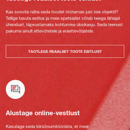
Kas soovite näha seda toodet töötamas just teie objektil?
Tellige tasuta esitlus ja meie spetsialist võtab teiega lähiajal
ühendust, täpsustamaks kohtumise üksikasju. Seda teenust
pakume ainult ettevõtetele ja eraettevõtjatele.
TAOTLEGE REAALSET TOOTE ESITLUST
Alustage online-vestlust
Kasutage seda kiirsõnumitööriista, et meie