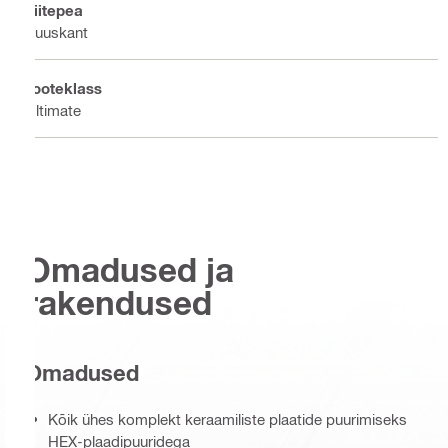
Liitepea
Kuuskant
Tooteklass
Ultimate
Omadused ja
rakendused
Omadused
Kõik ühes komplekt keraamiliste plaatide puurimiseks
HEX-plaadipuuridega