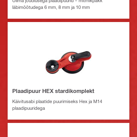
Ülima jõudlusega plaadipuurid – mitmikpakk
läbimõõtudega 6 mm, 8 mm ja 10 mm
Plaadipuur HEX stardikomplekt
Käivitusabi plaatide puurimiseks Hex ja M14
plaadipuuridega