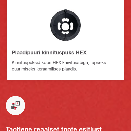
Plaadipuuri kinnituspuks HEX
Kinnituspuksid koos HEX käivitusabiga, täpseks
puurimiseks keraamilises plaadis.
Taotlege reaalset toote esitlust