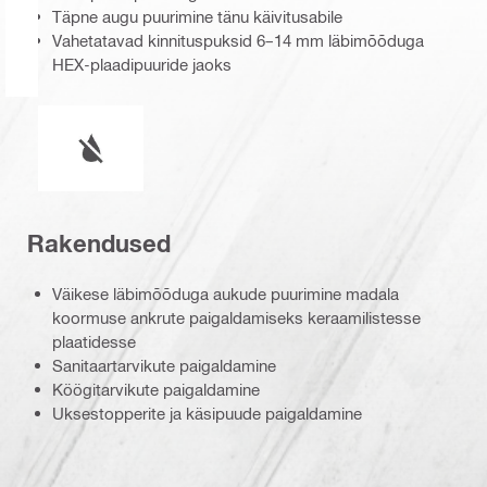
Täpne augu puurimine tänu käivitusabile
Vahetatavad kinnituspuksid 6–14 mm läbimõõduga
HEX-plaadipuuride jaoks
Märg või kuiv kasutamine
Rakendused
Väikese läbimõõduga aukude puurimine madala
koormuse ankrute paigaldamiseks keraamilistesse
plaatidesse
Sanitaartarvikute paigaldamine
Köögitarvikute paigaldamine
Uksestopperite ja käsipuude paigaldamine