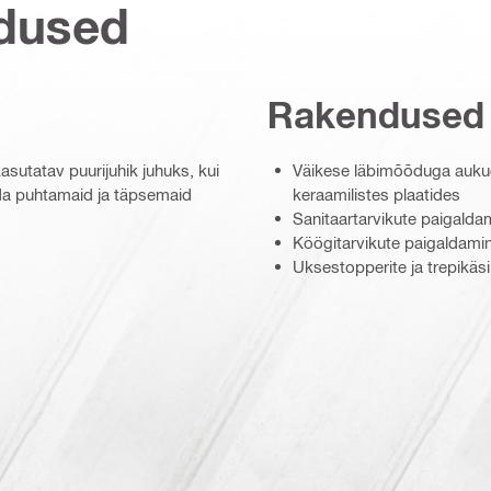
dused
Rakendused
asutatav puurijuhik juhuks, kui
Väikese läbimõõduga auku
rida puhtamaid ja täpsemaid
keraamilistes plaatides
Sanitaartarvikute paigalda
Köögitarvikute paigaldami
Uksestopperite ja trepikä