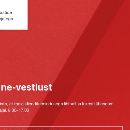
laatide
ajatega
ine-vestlust
ta, et meie klienditeenindusega lihtsalt ja kiiresti ühendust
jal, 8.00–17.00