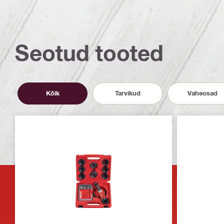
Seotud tooted
Kõik
Tarvikud
Vaheosad