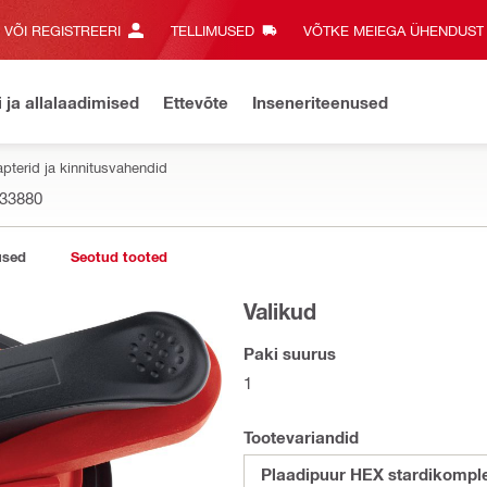
E VÕI REGISTREERI
TELLIMUSED
VÕTKE MEIEGA ÜHENDUST‎
i ja allalaadimised
Ettevõte
Inseneriteenused
pterid ja kinnitusvahendid
33880
used
Seotud tooted
Valikud
Paki suurus
1
Tootevariandid
Plaadipuur HEX stardikom