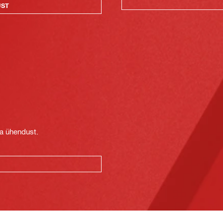
UST
t
ga ühendust.