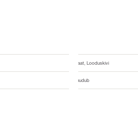
Plaat, Looduskivi
puudub