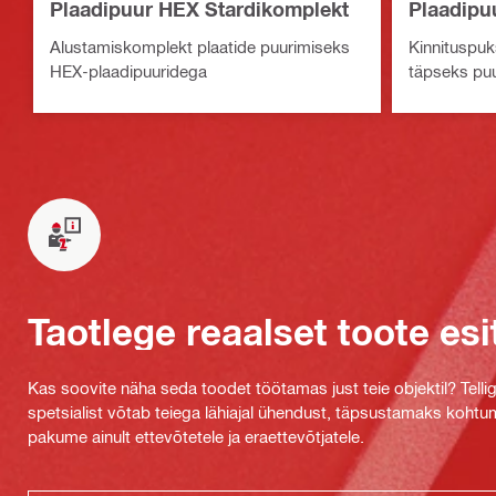
Plaadipuur HEX Stardikomplekt
Plaadipu
Alustamiskomplekt plaatide puurimiseks
Kinnituspuk
HEX-plaadipuuridega
täpseks puu
Taotlege reaalset toote esi
Kas soovite näha seda toodet töötamas just teie objektil? Tellig
spetsialist võtab teiega lähiajal ühendust, täpsustamaks kohtu
pakume ainult ettevõtetele ja eraettevõtjatele.