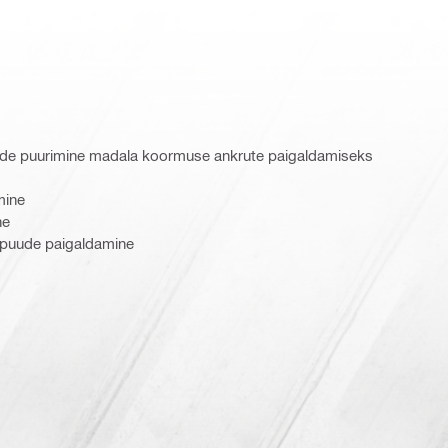
de puurimine madala koormuse ankrute paigaldamiseks
mine
ne
sipuude paigaldamine