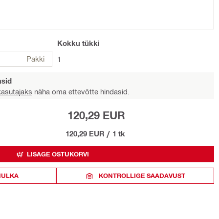
Kokku
tükki
Pakki
1
asid
 kasutajaks
näha oma ettevõtte hindasid.
120,29 EUR
120,29 EUR
/
1 tk
LISAGE OSTUKORVI
HULKA
KONTROLLIGE SAADAVUST