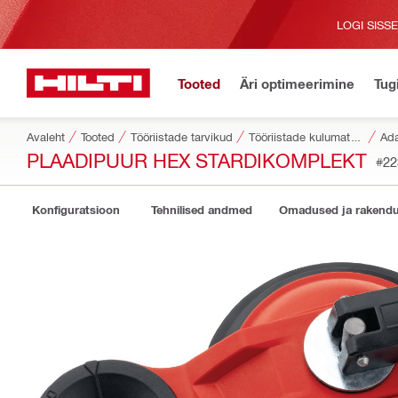
LOGI SISS
Tooted
Äri optimeerimine
Tug
Avaleht
Tooted
Tööriistade tarvikud
Tööriistade kulumaterjalide tarvikud
Ada
PLAADIPUUR HEX STARDIKOMPLEKT
#22
Konfiguratsioon
Tehnilised andmed
Omadused ja rakend