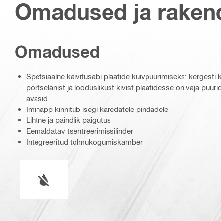
Omadused ja raken
Omadused
Spetsiaalne käivitusabi plaatide kuivpuurimiseks: kergesti k
portselanist ja looduslikust kivist plaatidesse on vaja puu
avasid.
Iminapp kinnitub isegi karedatele pindadele
Lihtne ja paindlik paigutus
Eemaldatav tsentreerimissilinder
Integreeritud tolmukogumiskamber
Märg või kuiv kasutamine