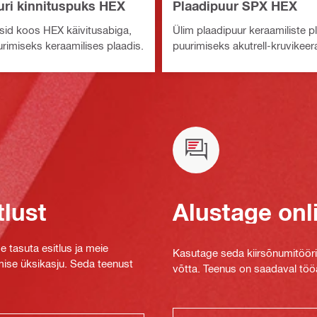
uri kinnituspuks HEX
Plaadipuur SPX HEX
sid koos HEX käivitusabiga,
Ülim plaadipuur keraamiliste p
rimiseks keraamilises plaadis.
puurimiseks akutrell-kruvikeer
tlust
Alustage onl
e tasuta esitlus ja meie
Kasutage seda kiirsõnumitööriis
mise üksikasju. Seda teenust
võtta. Teenus on saadaval tööa