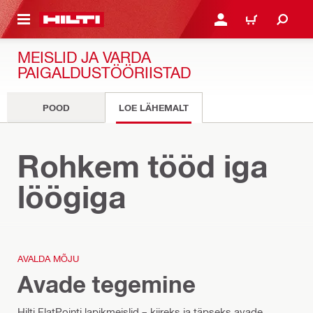
ÕHISISU JUURDE
LOGI SISSE VÕI REGISTR
OSTUKORV
MEISLID JA VARDA
PAIGALDUSTÖÖRIISTAD
POOD
LOE LÄHEMALT
Meislid
Rohkem tööd iga
löögiga
AVALDA MÕJU
Avade tegemine
Hilti FlatPointi lapikmeislid – kiireks ja täpseks avade