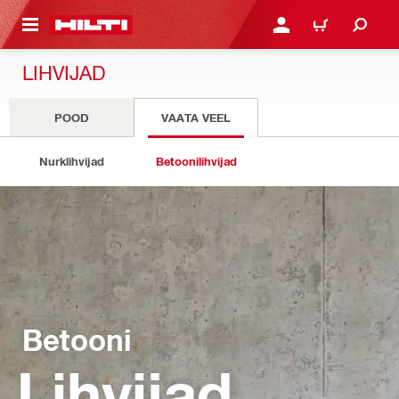
ÕHISISU JUURDE
LOGI SISSE VÕI REGISTR
OSTUKORV
LIHVIJAD
POOD
VAATA VEEL
Nurklihvijad
Betoonilihvijad
Betooni
Lihvijad