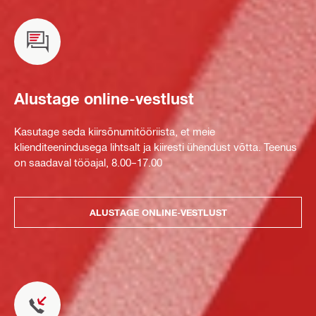
Alustage online-vestlust
Kasutage seda kiirsõnumitööriista, et meie
klienditeenindusega lihtsalt ja kiiresti ühendust võtta. Teenus
on saadaval tööajal, 8.00–17.00
ALUSTAGE ONLINE-VESTLUST