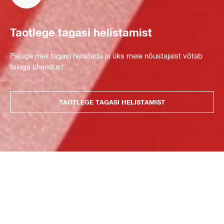
Taotlege tagasi helistamist
Paluge meil tagasi helistada ja üks meie nõustajaist võtab
teiega ühendust.
TAOTLEGE TAGASI HELISTAMIST