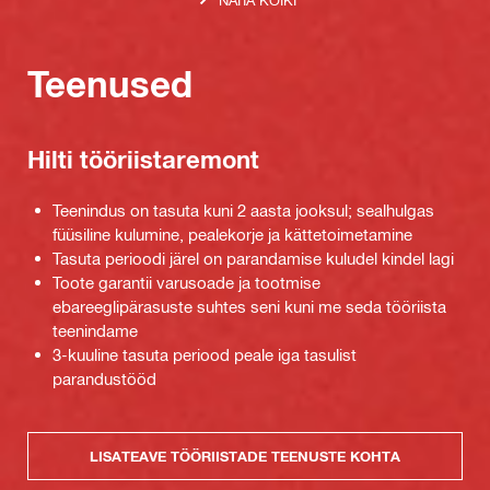
Teenused
Hilti tööriistaremont
Teenindus on tasuta kuni 2 aasta jooksul; sealhulgas
füüsiline kulumine, pealekorje ja kättetoimetamine
Tasuta perioodi järel on parandamise kuludel kindel lagi
Toote garantii varusoade ja tootmise
ebareeglipärasuste suhtes seni kuni me seda tööriista
teenindame
3-kuuline tasuta periood peale iga tasulist
parandustööd
LISATEAVE TÖÖRIISTADE TEENUSTE KOHTA