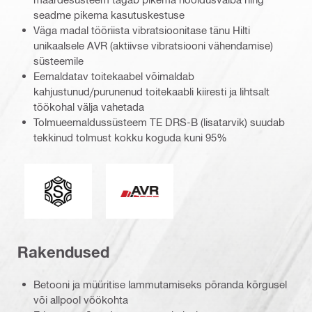
seadme pikema kasutuskestuse
Väga madal tööriista vibratsioonitase tänu Hilti
unikaalsele AVR (aktiivse vibratsiooni vähendamise)
süsteemile
Eemaldatav toitekaabel võimaldab
kahjustunud/purunenud toitekaabli kiiresti ja lihtsalt
töökohal välja vahetada
Tolmueemaldussüsteem TE DRS-B (lisatarvik) suudab
tekkinud tolmust kokku koguda kuni 95%
Liitepea
Aktiivne vibratsiooni vähendamine
Rakendused
Betooni ja müüritise lammutamiseks põranda kõrgusel
või allpool vöökohta