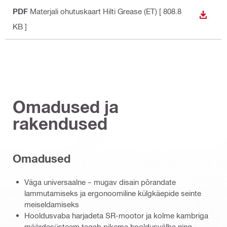
PDF
Materjali ohutuskaart Hilti Grease (ET)
[ 808.8
ALLAL
KB ]
Omadused ja
rakendused
Omadused
Väga universaalne – mugav disain põrandate
lammutamiseks ja ergonoomiline külgkäepide seinte
meiseldamiseks
Hooldusvaba harjadeta SR-mootor ja kolme kambriga
määrdesüsteem tagab pikema hooldusvälba ning