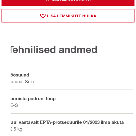
LISA LEMMIKUTE HULKA
Tehnilised andmed
Töösuund
Põrand, Sein
Tööriista padruni tüüp
TE-S
Kaal vastavalt EPTA-protseduurile 01/2003 ilma akuta
12.5 kg