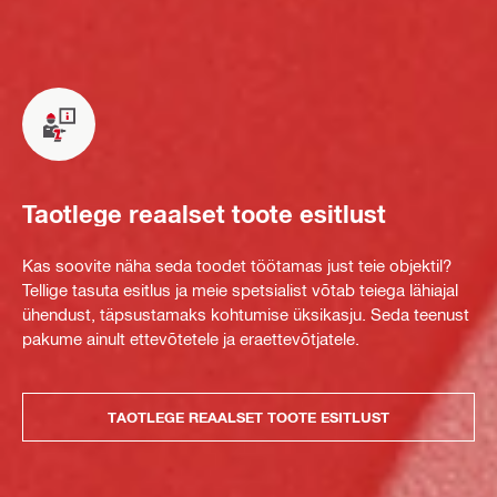
Taotlege reaalset toote esitlust
Kas soovite näha seda toodet töötamas just teie objektil?
Tellige tasuta esitlus ja meie spetsialist võtab teiega lähiajal
ühendust, täpsustamaks kohtumise üksikasju. Seda teenust
pakume ainult ettevõtetele ja eraettevõtjatele.
TAOTLEGE REAALSET TOOTE ESITLUST