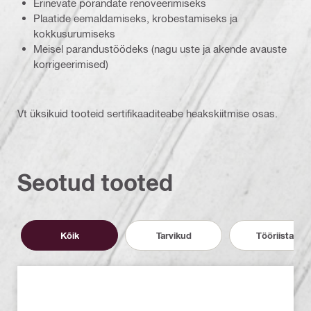
Erinevate põrandate renoveerimiseks
Plaatide eemaldamiseks, krobestamiseks ja
kokkusurumiseks
Meisel parandustöödeks (nagu uste ja akende avauste
korrigeerimised)
Vt üksikuid tooteid sertifikaaditeabe heakskiitmise osas.
Seotud tooted
Kõik
Tarvikud
Tööriistad