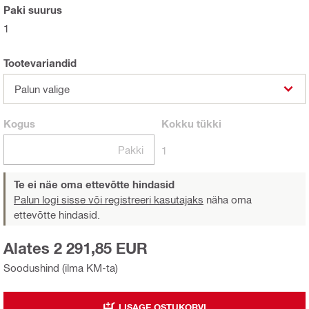
Paki suurus
1
Tootevariandid
Palun valige
Kogus
Kokku
tükki
Pakki
1
Te ei näe oma ettevõtte hindasid
Palun logi sisse või registreeri kasutajaks
näha oma
ettevõtte hindasid.
Alates 2 291,85 EUR
Soodushind (ilma KM-ta)
LISAGE OSTUKORVI