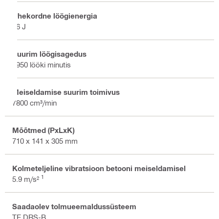
Ühekordne löögienergia
26 J
Suurim löögisagedus
1950 lööki minutis
Meiseldamise suurim toimivus
7800 cm³/min
Mõõtmed (PxLxK)
710 x 141 x 305 mm
Kolmeteljeline vibratsioon betooni meiseldamisel
1
5.9 m/s²
Saadaolev tolmueemaldussüsteem
TE DRS-B