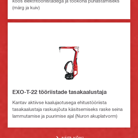
koos elektritööriistadega ja töökoha puhastamiseks
(märg ja kuiv)
EXO-T-22 tööriistade tasakaalustaja
Kantav aktiivse kaalujaotusega ehitustööriista
tasakaalustaja raskusjõuta käsitsemiseks raske seina
lammutamise ja puurimise ajal (Nuron akuplatvorm)
NÄITA KÕIKI