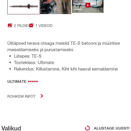
2 PILDID
1 VIDEOD
Ülitäpsed terava otsaga meislid TE-S betooni ja müüritise
meiseldamiseks ja purustamiseks
Liitepea: TE-S
Tooteklass: Ultimate
Rakendus: Killustamine, Kiht kihi haaval eemaldamine
ULTIMATE
ROHKEM INFOT
Valikud
ALUSTAGE UUESTI