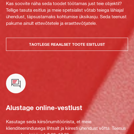
Kas soovite näha seda toodet töötamas just teie objektil?
Tellige tasuta esitlus ja meie spetsialist võtab teiega lähiajal
ühendust, täpsustamaks kohtumise üksikasju. Seda teenust
pakume ainult ettevõtetele ja eraettevõtjatele.
TAOTLEGE REAALSET TOOTE ESITLUST
Alustage online-vestlust
Kasutage seda kiirsõnumitööriista, et meie
klienditeenindusega lihtsalt ja kiiresti ühendust võtta. Teenus