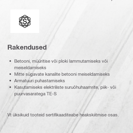
Liitepea
Rakendused
Betooni, müüritise või ploki lammutamiseks või
meiseldamiseks
Mitte sügavate kanalite betooni meiseldamiseks
Armatuuri puhastamiseks
Kasutamiseks elektriliste suruõhuhaamrite, piik- või
puurvasaratega TE-S
Vt üksikuid tooteid sertifikaaditeabe heakskiitmise osas.