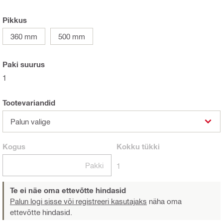
Pikkus
360 mm
500 mm
Paki suurus
1
Tootevariandid
Palun valige
Kogus
Kokku
tükki
Pakki
1
Te ei näe oma ettevõtte hindasid
Palun logi sisse või registreeri kasutajaks
näha oma
ettevõtte hindasid.