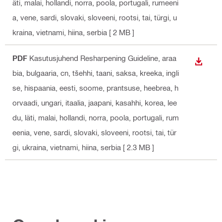
äti, malai, hollandi, norra, poola, portugali, rumeeni
a, vene, sardi, slovaki, sloveeni, rootsi, tai, türgi, u
kraina, vietnami, hiina, serbia
[ 2 MB ]
PDF
Kasutusjuhend Resharpening Guideline
, araa
ALLAL
bia, bulgaaria, cn, tšehhi, taani, saksa, kreeka, ingli
se, hispaania, eesti, soome, prantsuse, heebrea, h
orvaadi, ungari, itaalia, jaapani, kasahhi, korea, lee
du, läti, malai, hollandi, norra, poola, portugali, rum
eenia, vene, sardi, slovaki, sloveeni, rootsi, tai, tür
gi, ukraina, vietnami, hiina, serbia
[ 2.3 MB ]