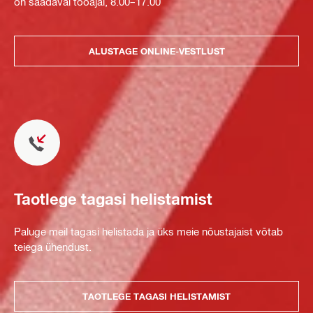
on saadaval tööajal, 8.00–17.00
ALUSTAGE ONLINE-VESTLUST
Taotlege tagasi helistamist
Paluge meil tagasi helistada ja üks meie nõustajaist võtab
teiega ühendust.
TAOTLEGE TAGASI HELISTAMIST