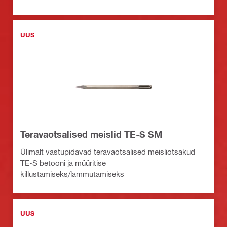
UUS
Teravaotsalised meislid TE-S SM
Ülimalt vastupidavad teravaotsalised meisliotsakud
TE-S betooni ja müüritise
killustamiseks/lammutamiseks
UUS