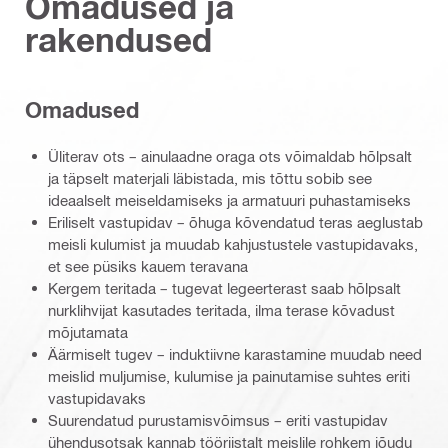
Omadused ja
rakendused
Omadused
Üliterav ots – ainulaadne oraga ots võimaldab hõlpsalt
ja täpselt materjali läbistada, mis tõttu sobib see
ideaalselt meiseldamiseks ja armatuuri puhastamiseks
Eriliselt vastupidav – õhuga kõvendatud teras aeglustab
meisli kulumist ja muudab kahjustustele vastupidavaks,
et see püsiks kauem teravana
Kergem teritada – tugevat legeerterast saab hõlpsalt
nurklihvijat kasutades teritada, ilma terase kõvadust
mõjutamata
Äärmiselt tugev – induktiivne karastamine muudab need
meislid muljumise, kulumise ja painutamise suhtes eriti
vastupidavaks
Suurendatud purustamisvõimsus – eriti vastupidav
ühendusotsak kannab tööriistalt meislile rohkem jõudu