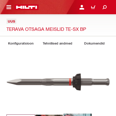
ÕHISISU JUURDE
LOGI SISSE VÕI REGISTR
OSTUKORV
UUS
TERAVA OTSAGA MEISLID TE-SX BP
Konfiguratsioon
Tehnilised andmed
Dokumendid