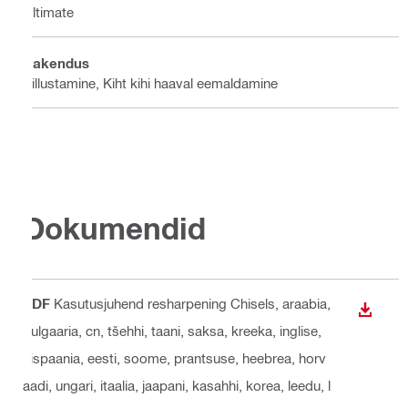
Ultimate
Rakendus
Killustamine, Kiht kihi haaval eemaldamine
Dokumendid
PDF
Kasutusjuhend resharpening Chisels
, araabia,
ALLAL
bulgaaria, cn, tšehhi, taani, saksa, kreeka, inglise,
hispaania, eesti, soome, prantsuse, heebrea, horv
aadi, ungari, itaalia, jaapani, kasahhi, korea, leedu, l