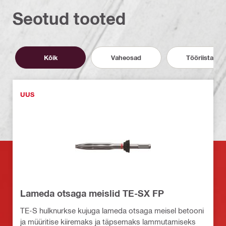
Seotud tooted
Kõik
Vaheosad
Tööriistad
UUS
Lameda otsaga meislid TE-SX FP
TE-S hulknurkse kujuga lameda otsaga meisel betooni
ja müüritise kiiremaks ja täpsemaks lammutamiseks