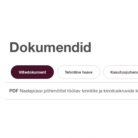
Dokumendid
Viitedokument
Tehniline teave
Kasutusjuhen
PDF
Naelapüssi põhimõttel töötav kinnitite ja kinnituskruvide