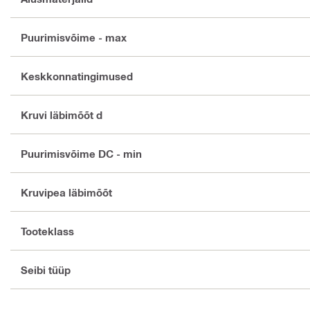
Puurimisvõime - max
Keskkonnatingimused
Kruvi läbimõõt d
Puurimisvõime DC - min
Kruvipea läbimõõt
Tooteklass
Seibi tüüp