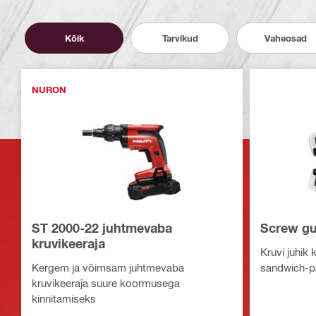
Kõik
Tarvikud
Vaheosad
NURON
ST 2000-22 juhtmevaba
Screw gu
kruvikeeraja
Kruvi juhik 
Kergem ja võimsam juhtmevaba
sandwich-pa
kruvikeeraja suure koormusega
kinnitamiseks