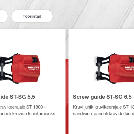
Tööriistad
ide ST-SG 5.5
Screw guide ST-SG 6.5
kruvikeerajale ST 1800 –
Kruvi juhik kruvikeerajale ST 1
neeli kruvide kinnitamiseks
sandwich-paneeli kruvide kinn