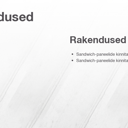
dused
Rakendused
Sandwich-paneelide kinni
Sandwich-paneelide kinnit