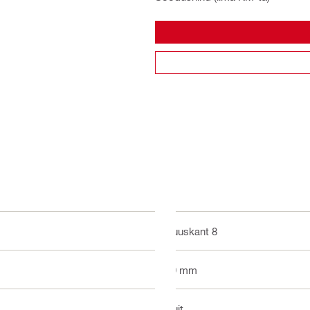
Kuuskant 8
19 mm
Puit