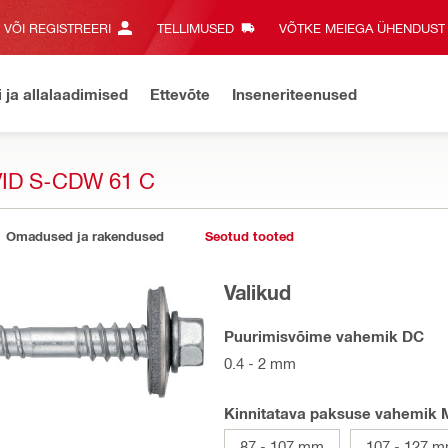
E VÕI REGISTREERI
TELLIMUSED
VÕTKE MEIEGA ÜHENDUST‎
i ja allalaadimised
Ettevõte
Inseneriteenused
ID S-CDW 61 C
Omadused ja rakendused
Seotud tooted
Valikud
Puurimisvõime vahemik DC
0.4 - 2 mm
Kinnitatava paksuse vahemik 
87 - 107 mm
107 - 127 