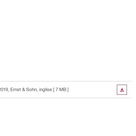
 2019, Ernst & Sohn
, inglise
[ 7 MB ]
ALLAL