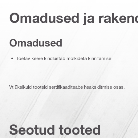
Omadused ja raken
Omadused
Toetav keere kindlustab mõlkideta kinnitamise
Vt üksikuid tooteid sertifikaaditeabe heakskiitmise osas.
Seotud tooted