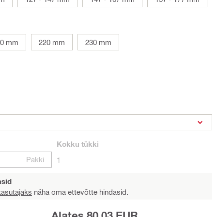
00 mm
220 mm
230 mm
Kokku
tükki
Pakki
1
asid
 kasutajaks
näha oma ettevõtte hindasid.
Alates 80,03 EUR