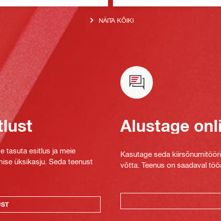
NÄITA KÕIKI
tlust
Alustage onl
e tasuta esitlus ja meie
Kasutage seda kiirsõnumitööriis
mise üksikasju. Seda teenust
võtta. Teenus on saadaval tööa
UST