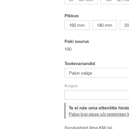
Pikkus
160 mm
180 mm
2
Paki suurus
100
Tootevariandid
Palun valige
Kogus
Te ei näe oma ettevõtte hind
Palun logi sisse või registreeri
Soodushind (ilma KM-ta)