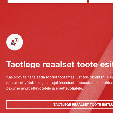
Taotlege reaalset toote esi
Kas soovite näha seda toodet töötamas just teie objektil? Tellig
spetsialist võtab teiega lähiajal ühendust, täpsustamaks kohtu
pakume ainult ettevõtetele ja eraettevõtjatele.
TAOTLEGE REAALSET TOOTE ESITL