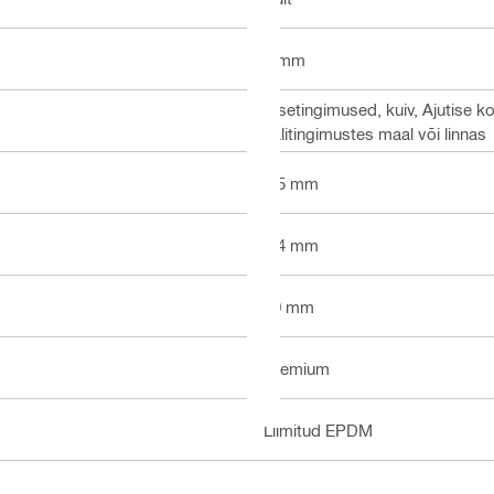
2 mm
Sisetingimused, kuiv, Ajutise
välitingimustes maal või linnas
6.5 mm
0.4 mm
10 mm
Premium
Liimitud EPDM