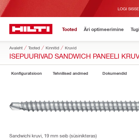
LOGI SISS
Tooted
Äri optimeerimine
Tug
Avaleht
Tooted
Kinnitid
Kruvid
ISEPUURIVAD SANDWICH PANEELI KRUV
Konfiguratsioon
Tehnilised andmed
Dokumendid
Sandwichi kruvi, 19 mm seib (süsinikteras)