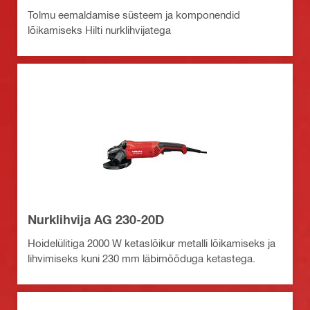
Tolmu eemaldamise süsteem ja komponendid
lõikamiseks Hilti nurklihvijatega
Nurklihvija AG 230-20D
Hoidelülitiga 2000 W ketaslõikur metalli lõikamiseks ja
lihvimiseks kuni 230 mm läbimõõduga ketastega.