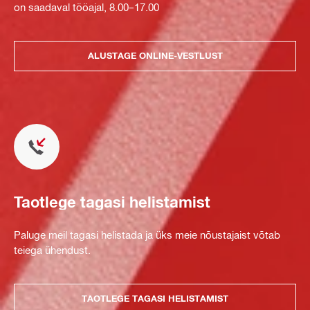
on saadaval tööajal, 8.00–17.00
ALUSTAGE ONLINE-VESTLUST
Taotlege tagasi helistamist
Paluge meil tagasi helistada ja üks meie nõustajaist võtab
teiega ühendust.
TAOTLEGE TAGASI HELISTAMIST