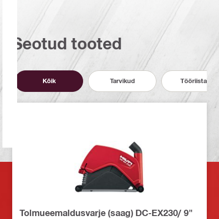
Seotud tooted
Kõik
Tarvikud
Tööriistad
Tolmueemaldusvarje (saag) DC-EX230/ 9"