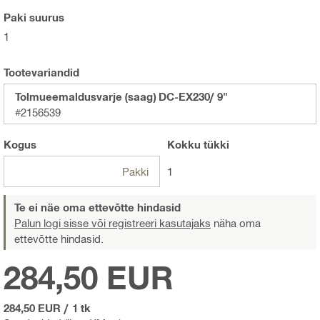
Paki suurus
1
Tootevariandid
Tolmueemaldusvarje (saag) DC-EX230/ 9"
#2156539
Kogus
Kokku
tükki
Pakki
1
Te ei näe oma ettevõtte hindasid
Palun logi sisse või registreeri kasutajaks
näha oma
ettevõtte hindasid.
284,50 EUR
284,50 EUR
/
1 tk