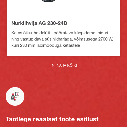
Nurklihvija AG 230-24D
Ketaslõikur hoidelüliti, pööratava käepideme, piduri
ning vastupidava süsinikharjaga, võimsusega 2700 W,
kuni 230 mm läbimõõduga ketastele
NÄITA KÕIKI
Taotlege reaalset toote esitlust