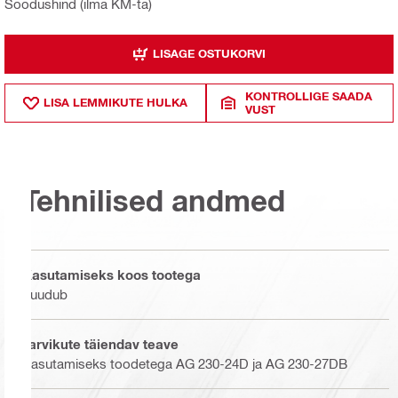
Soodushind (ilma KM-ta)
LISAGE OSTUKORVI
KONTROLLIGE SAADA
LISA LEMMIKUTE HULKA
VUST
Tehnilised andmed
Kasutamiseks koos tootega
puudub
Tarvikute täiendav teave
Kasutamiseks toodetega AG 230-24D ja AG 230-27DB