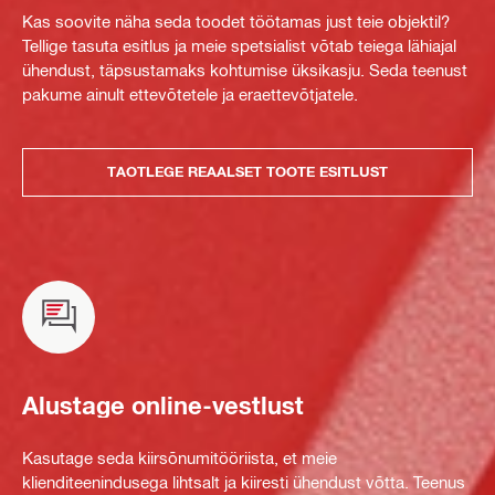
Kas soovite näha seda toodet töötamas just teie objektil?
Tellige tasuta esitlus ja meie spetsialist võtab teiega lähiajal
ühendust, täpsustamaks kohtumise üksikasju. Seda teenust
pakume ainult ettevõtetele ja eraettevõtjatele.
TAOTLEGE REAALSET TOOTE ESITLUST
Alustage online-vestlust
Kasutage seda kiirsõnumitööriista, et meie
klienditeenindusega lihtsalt ja kiiresti ühendust võtta. Teenus