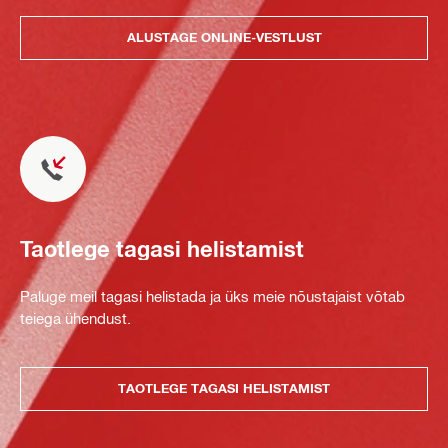
ALUSTAGE ONLINE-VESTLUST
Taotlege tagasi helistamist
Paluge meil tagasi helistada ja üks meie nõustajaist võtab
teiega ühendust.
TAOTLEGE TAGASI HELISTAMIST