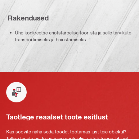
Rakendused
Ühe konkreetse eriotstarbelise tööriista ja selle tarvikute
transportimiseks ja hoiustamiseks
Taotlege reaalset toote esitlust
Kas soovite näha seda toodet töötamas just teie objektil?
Tellige tasuta esitlus ja meie spetsialist võtab teiega lähiajal