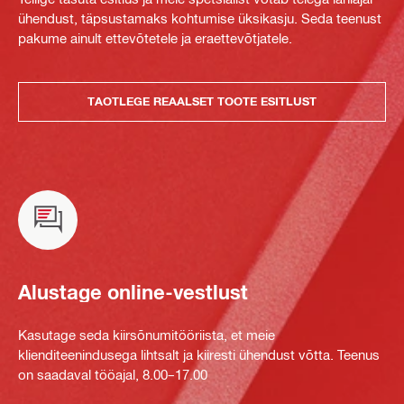
ühendust, täpsustamaks kohtumise üksikasju. Seda teenust
pakume ainult ettevõtetele ja eraettevõtjatele.
TAOTLEGE REAALSET TOOTE ESITLUST
Alustage online-vestlust
Kasutage seda kiirsõnumitööriista, et meie
klienditeenindusega lihtsalt ja kiiresti ühendust võtta. Teenus
on saadaval tööajal, 8.00–17.00