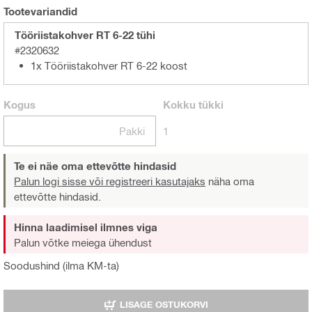
Tootevariandid
Tööriistakohver RT 6-22 tühi
#2320632
1x Tööriistakohver RT 6-22 koost
Kogus
Kokku
tükki
Pakki
1
Te ei näe oma ettevõtte hindasid
Palun logi sisse või registreeri kasutajaks
näha oma
ettevõtte hindasid.
Hinna laadimisel ilmnes viga
Palun võtke meiega ühendust
Soodushind (ilma KM-ta)
LISAGE OSTUKORVI