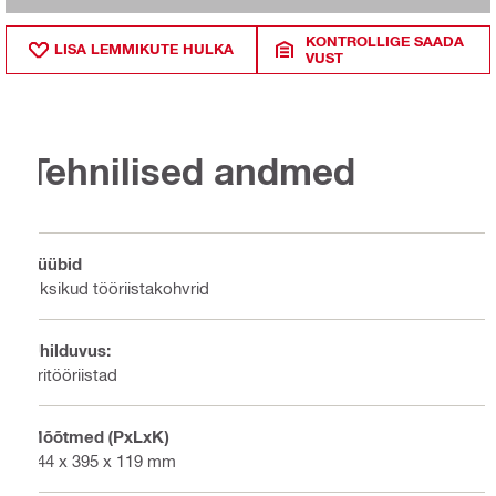
KONTROLLIGE SAADA
LISA LEMMIKUTE HULKA
VUST
Tehnilised andmed
Tüübid
Üksikud tööriistakohvrid
Ühilduvus:
Eritööriistad
Mõõtmed (PxLxK)
444 x 395 x 119 mm