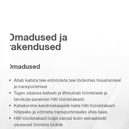
Omadused ja
rakendused
Omadused
Aitab kaitsta teie eritööriista teie töökohas hoiustamisel
ja transportimisel
Tugev siseosa kaitseb ja lihtsustab tööriistade ja
tarvikute panemist Hilti tööriistakasti
Kahekordne kandmiskäepide kahe Hilti tööriistakasti
hõlpsaks ja võtmeta transportimiseks ühes käes.
Hilti tööriistakasti küljel olevad kolm eelvaatesilti
osutavad tööriista tüübile