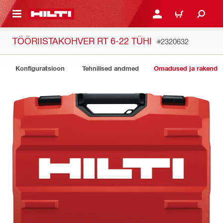
ÕHISISU JUURDE
LOGI SISSE VÕI REGISTR
OSTUKORV
TÖÖRIISTAKOHVER RT 6-22 TÜHI
#2320632
Konfiguratsioon
Tehnilised andmed
Omadused ja rakendu