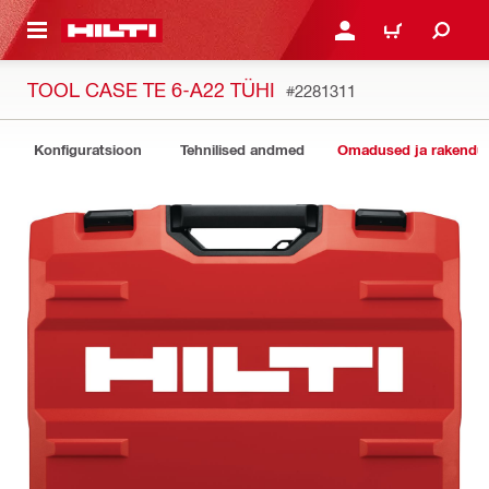
ÕHISISU JUURDE
LOGI SISSE VÕI REGISTR
OSTUKORV
TOOL CASE TE 6-A22 TÜHI
#2281311
Konfiguratsioon
Tehnilised andmed
Omadused ja rakendu