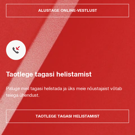
ALUSTAGE ONLINE-VESTLUST
Taotlege tagasi helistamist
Paluge meil tagasi helistada ja üks meie nõustajaist võtab
teiega ühendust.
TAOTLEGE TAGASI HELISTAMIST