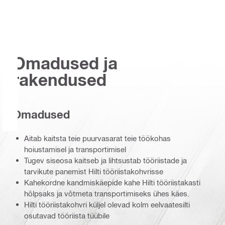
Omadused ja
rakendused
Omadused
Aitab kaitsta teie puurvasarat teie töökohas
hoiustamisel ja transportimisel
Tugev siseosa kaitseb ja lihtsustab tööriistade ja
tarvikute panemist Hilti tööriistakohvrisse
Kahekordne kandmiskäepide kahe Hilti tööriistakasti
hõlpsaks ja võtmeta transportimiseks ühes käes.
Hilti tööriistakohvri küljel olevad kolm eelvaatesilti
osutavad tööriista tüübile