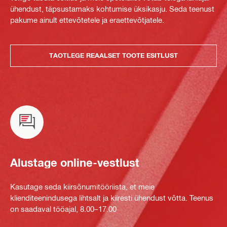
ühendust, täpsustamaks kohtumise üksikasju. Seda teenust
pakume ainult ettevõtetele ja eraettevõtjatele.
TAOTLEGE REAALSET TOOTE ESITLUST
Alustage online-vestlust
Kasutage seda kiirsõnumitööriista, et meie
klienditeenindusega lihtsalt ja kiiresti ühendust võtta. Teenus
on saadaval tööajal, 8.00–17.00