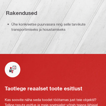
Rakendused
Ühe konkreetse puurvasara ning selle tarvikute
transportimiseks ja hoiustamiseks
Taotlege reaalset toote esitlust
Kas soovite näha seda toodet töötamas just teie objektil?
Tellige tasuta esitlus ja meie spetsialist võtab teiega lähiajal