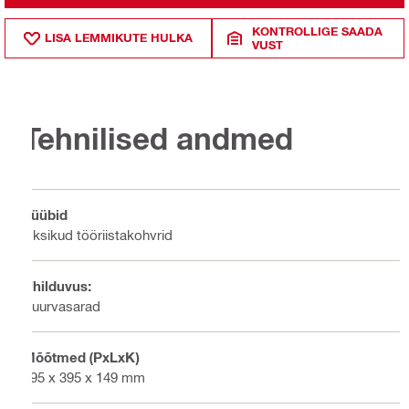
KONTROLLIGE SAADA
LISA LEMMIKUTE HULKA
VUST
Tehnilised andmed
Tüübid
Üksikud tööriistakohvrid
Ühilduvus:
Puurvasarad
Mõõtmed (PxLxK)
495 x 395 x 149 mm