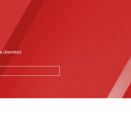
t
ga ühendust.