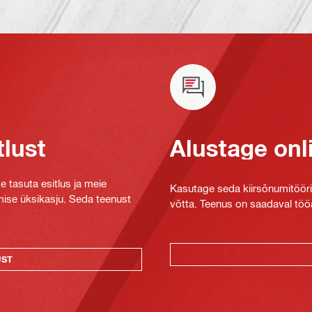
tlust
Alustage onl
e tasuta esitlus ja meie
Kasutage seda kiirsõnumitööriis
mise üksikasju. Seda teenust
võtta. Teenus on saadaval tööa
UST