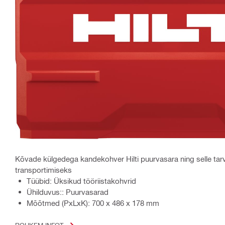
Kõvade külgedega kandekohver Hilti puurvasara ning selle tar
transportimiseks
Tüübid: Üksikud tööriistakohvrid
Ühilduvus:: Puurvasarad
Mõõtmed (PxLxK): 700 x 486 x 178 mm
ROHKEM INFOT