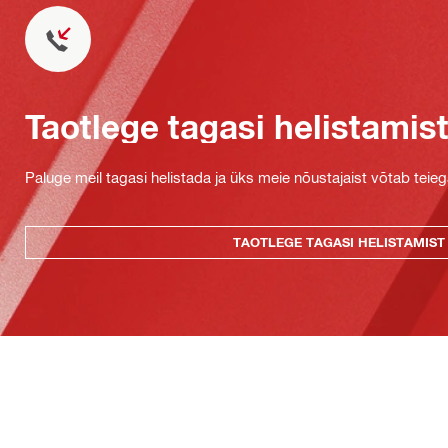
Taotlege tagasi helistamis
Paluge meil tagasi helistada ja üks meie nõustajaist võtab teie
TAOTLEGE TAGASI HELISTAMIST