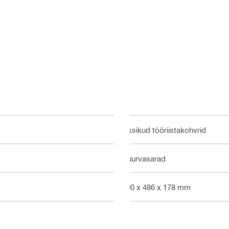
Üksikud tööriistakohvrid
Puurvasarad
700 x 486 x 178 mm