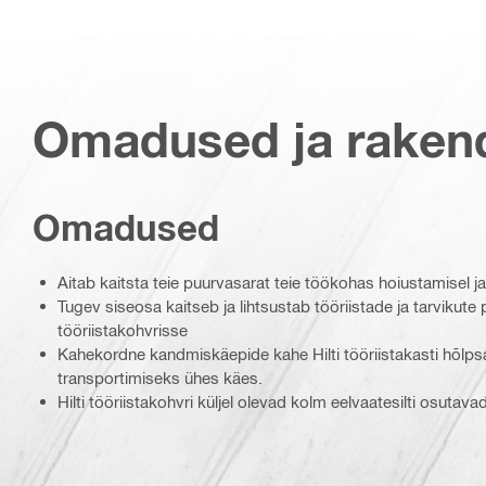
Omadused ja raken
Omadused
Aitab kaitsta teie puurvasarat teie töökohas hoiustamisel ja
Tugev siseosa kaitseb ja lihtsustab tööriistade ja tarvikute 
tööriistakohvrisse
Kahekordne kandmiskäepide kahe Hilti tööriistakasti hõlps
transportimiseks ühes käes.
Hilti tööriistakohvri küljel olevad kolm eelvaatesilti osutavad