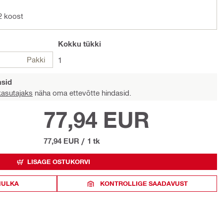
2 koost
Kokku
tükki
Pakki
1
asid
 kasutajaks
näha oma ettevõtte hindasid.
77,94 EUR
77,94 EUR
/
1 tk
LISAGE OSTUKORVI
HULKA
KONTROLLIGE SAADAVUST