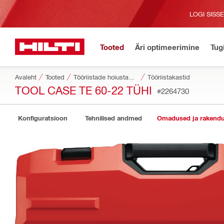
LOGI SISS
Tooted
Äri optimeerimine
Tug
Avaleht
Tooted
Tööriistade hoiustamise ja transportimise süsteemid
Tööriistakastid
TOOL CASE TE 60-22 TÜHI
#2264730
Konfiguratsioon
Tehnilised andmed
Omadused ja rakend