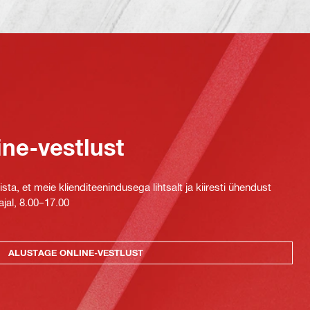
ine-vestlust
ta, et meie klienditeenindusega lihtsalt ja kiiresti ühendust
jal, 8.00–17.00
ALUSTAGE ONLINE-VESTLUST