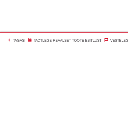
TAGASI
TAOTLEGE REAALSET TOOTE ESITLUST
VESTELEG
#Making Constructi
Võtke meiega ühendust
Meie sotsia