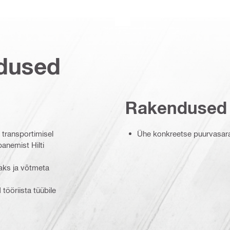
dused
Rakendused
 transportimisel
Ühe konkreetse puurvasara 
panemist Hilti
aks ja võtmeta
 tööriista tüübile