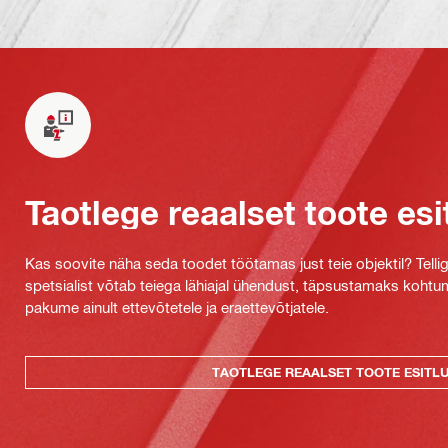
Taotlege reaalset toote esi
Kas soovite näha seda toodet töötamas just teie objektil? Tellig
spetsialist võtab teiega lähiajal ühendust, täpsustamaks kohtu
pakume ainult ettevõtetele ja eraettevõtjatele.
TAOTLEGE REAALSET TOOTE ESITL