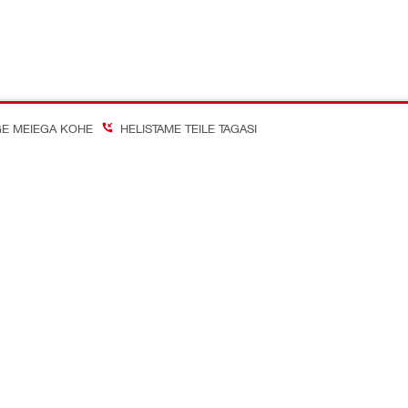
E MEIEGA KOHE
HELISTAME TEILE TAGASI
on Better
almeedia kanalid
Ettevõte