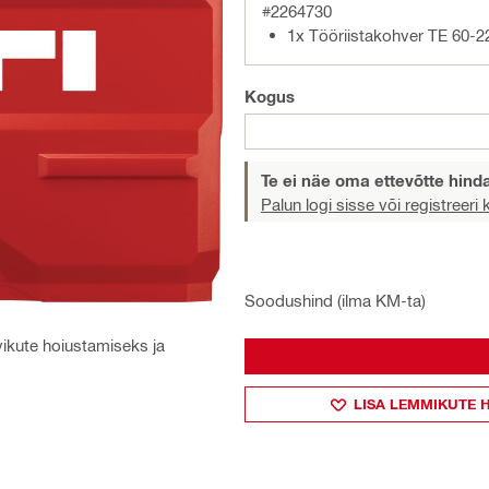
#2264730
1x Tööriistakohver TE 60-2
Kogus
Te ei näe oma ettevõtte hind
Palun logi sisse või registreeri
Soodushind (ilma KM-ta)
vikute hoiustamiseks ja
LISA LEMMIKUTE 