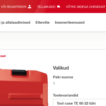
E VÕI REGISTREERI
TELLIMUSED
VÕTKE MEIEGA ÜHENDUST‎
i ja allalaadimised
Ettevõte
Inseneriteenused
used
Valikud
Paki suurus
1
Tootevariandid
Tool case TE 60-22 tühi