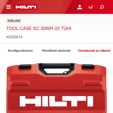
ÕHISISU JUURDE
LOGI SISSE VÕI REGISTR
OSTUKORV
ERILINE
TOOL CASE SC 30WR-22 TÜHI
#2232614
Konfiguratsioon
Tehnilised andmed
Omadused ja rakendu