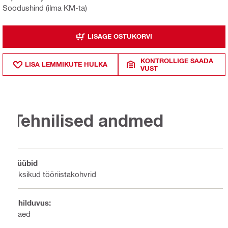
Soodushind (ilma KM-ta)
LISAGE OSTUKORVI
KONTROLLIGE SAADA
LISA LEMMIKUTE HULKA
VUST
Tehnilised andmed
Tüübid
Üksikud tööriistakohvrid
Ühilduvus:
Saed