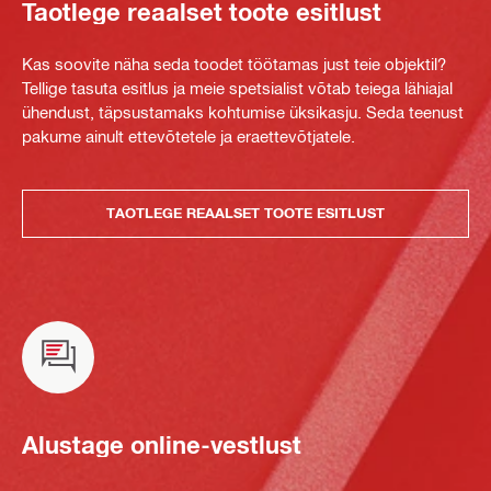
Taotlege reaalset toote esitlust
Kas soovite näha seda toodet töötamas just teie objektil?
Tellige tasuta esitlus ja meie spetsialist võtab teiega lähiajal
ühendust, täpsustamaks kohtumise üksikasju. Seda teenust
pakume ainult ettevõtetele ja eraettevõtjatele.
TAOTLEGE REAALSET TOOTE ESITLUST
Alustage online-vestlust