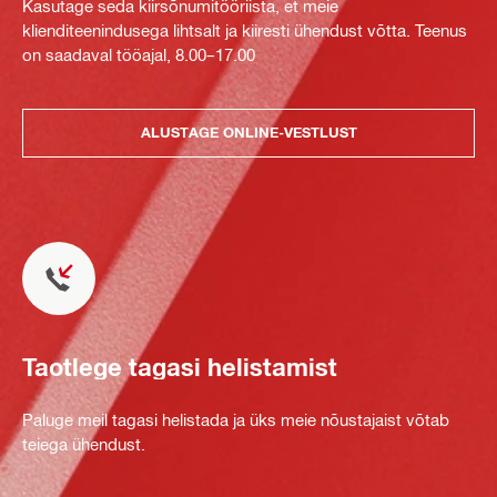
Kasutage seda kiirsõnumitööriista, et meie
klienditeenindusega lihtsalt ja kiiresti ühendust võtta. Teenus
on saadaval tööajal, 8.00–17.00
ALUSTAGE ONLINE-VESTLUST
Taotlege tagasi helistamist
Paluge meil tagasi helistada ja üks meie nõustajaist võtab
teiega ühendust.