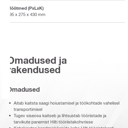
Mõõtmed (PxLxK)
595 x 275 x 430 mm
Omadused ja
rakendused
Omadused
Aitab kaitsta saagi hoiustamisel ja töökohtade vahelisel
transportimisel
Tugev siseosa kaitseb ja lihtsustab tööriistade ja
tarvikute panemist Hilti tööriistakohvrisse
Kahekordne kandmiskäepide kahe Hilti tööriistakasti