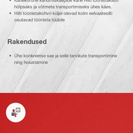
hõlpsaks ja võtmeta transportimiseks ühes käes.
Hilti tööriistakohvri küljel olevad kolm eelvaatesilti
osutavad tööriista tüübile
Rakendused
Ühe konkreetse sae ja selle tarvikute transportimine
ning hoiustamine