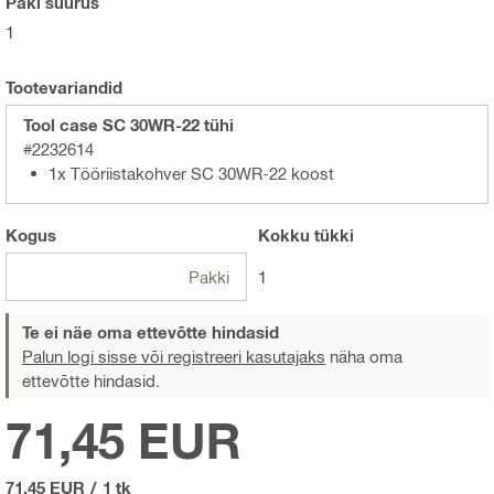
Paki suurus
1
Tootevariandid
Tool case SC 30WR-22 tühi
#2232614
1x Tööriistakohver SC 30WR-22 koost
Kogus
Kokku
tükki
Pakki
1
Te ei näe oma ettevõtte hindasid
Palun logi sisse või registreeri kasutajaks
näha oma
ettevõtte hindasid.
71,45 EUR
71,45 EUR
/
1 tk