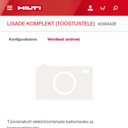
ÕHISISU JUURDE
LOGI SISSE VÕI REGISTR
OSTUKORV
LISADE KOMPLEKT (TÖÖSTUSTELE)
#2484428
Konfiguratsioon
Tehnilised andmed
Tööriistakott elektritööriistade kaitsmiseks ja
transportimiseks