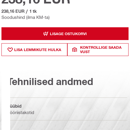
238,16 EUR
/
1 tk
Soodushind (ilma KM-ta)
LISAGE OSTUKORVI
KONTROLLIGE SAADA
LISA LEMMIKUTE HULKA
VUST
Tehnilised andmed
Tüübid
Tööriistakotid