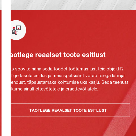
Taotlege reaalset toote esitlust
Kas soovite näha seda toodet töötamas just teie objektil?
Tellige tasuta esitlus ja meie spetsialist võtab teiega lähiajal
ühendust, täpsustamaks kohtumise üksikasju. Seda teenust
pakume ainult ettevõtetele ja eraettevõtjatele.
TAOTLEGE REAALSET TOOTE ESITLUST