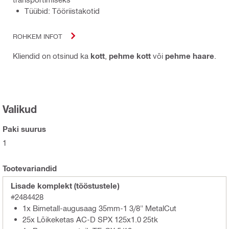
Tüübid: Tööriistakotid
ROHKEM INFOT
Kliendid on otsinud ka
kott
,
pehme kott
või
pehme haare
.
Valikud
Paki suurus
1
Tootevariandid
Lisade komplekt (tööstustele)
#2484428
1x Bimetall-augusaag 35mm-1 3/8" MetalCut
25x Lõikeketas AC-D SPX 125x1.0 25tk