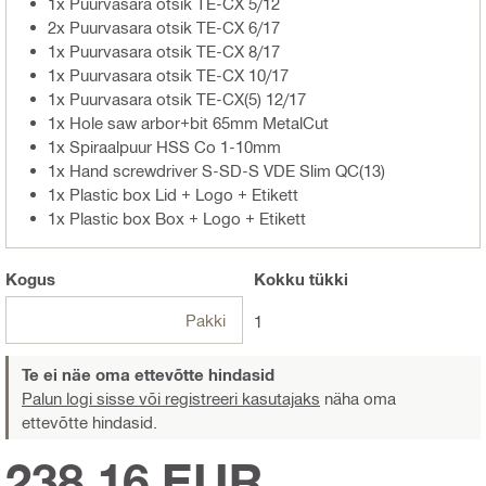
1x Puurvasara otsik TE-CX 5/12
2x Puurvasara otsik TE-CX 6/17
1x Puurvasara otsik TE-CX 8/17
1x Puurvasara otsik TE-CX 10/17
1x Puurvasara otsik TE-CX(5) 12/17
1x Hole saw arbor+bit 65mm MetalCut
1x Spiraalpuur HSS Co 1-10mm
1x Hand screwdriver S-SD-S VDE Slim QC(13)
1x Plastic box Lid + Logo + Etikett
1x Plastic box Box + Logo + Etikett
Kogus
Kokku
tükki
Pakki
1
Te ei näe oma ettevõtte hindasid
Palun logi sisse või registreeri kasutajaks
näha oma
ettevõtte hindasid.
238,16 EUR