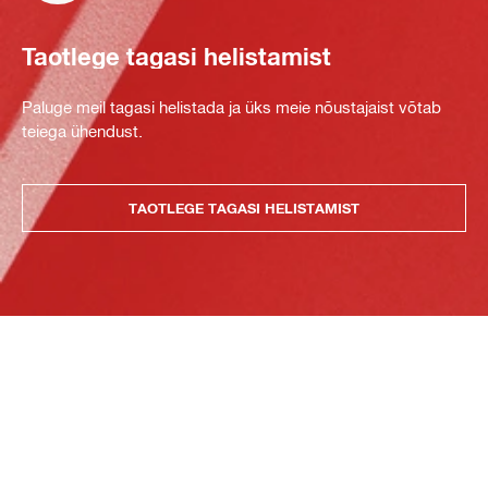
Taotlege tagasi helistamist
Paluge meil tagasi helistada ja üks meie nõustajaist võtab
teiega ühendust.
TAOTLEGE TAGASI HELISTAMIST