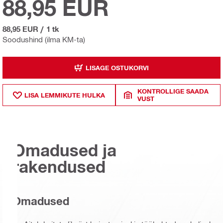
88,95 EUR
88,95 EUR
/
1 tk
Soodushind (ilma KM-ta)
LISAGE OSTUKORVI
KONTROLLIGE SAADA
LISA LEMMIKUTE HULKA
VUST
Omadused ja
rakendused
Omadused