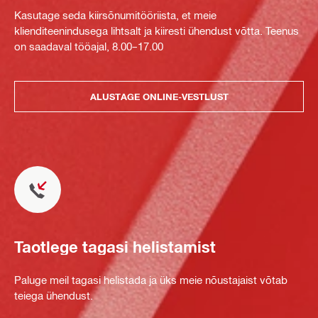
Kasutage seda kiirsõnumitööriista, et meie
klienditeenindusega lihtsalt ja kiiresti ühendust võtta. Teenus
on saadaval tööajal, 8.00–17.00
ALUSTAGE ONLINE-VESTLUST
Taotlege tagasi helistamist
Paluge meil tagasi helistada ja üks meie nõustajaist võtab
teiega ühendust.