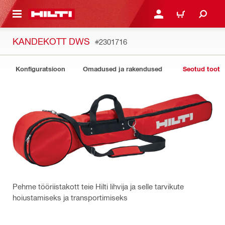
ÕHISISU JUURDE
LOGI SISSE VÕI REGISTR
OSTUKORV
KANDEKOTT DWS
#2301716
Konfiguratsioon
Omadused ja rakendused
Seotud toote
Pehme tööriistakott teie Hilti lihvija ja selle tarvikute
hoiustamiseks ja transportimiseks