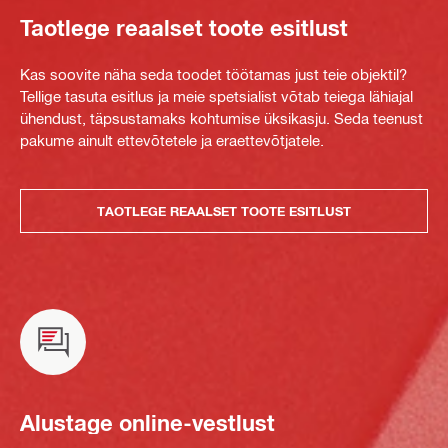
Taotlege reaalset toote esitlust
Kas soovite näha seda toodet töötamas just teie objektil?
Tellige tasuta esitlus ja meie spetsialist võtab teiega lähiajal
ühendust, täpsustamaks kohtumise üksikasju. Seda teenust
pakume ainult ettevõtetele ja eraettevõtjatele.
TAOTLEGE REAALSET TOOTE ESITLUST
Alustage online-vestlust