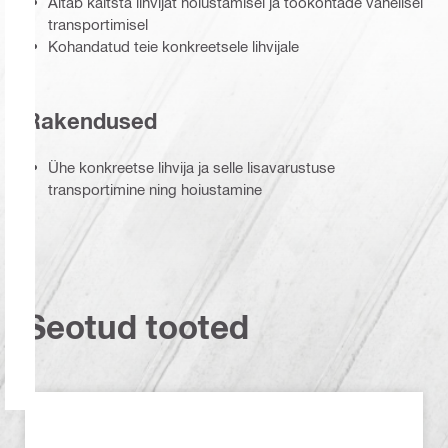
Aitab kaitsta lihvijat hoiustamisel ja töökohtade vahelisel
transportimisel
Kohandatud teie konkreetsele lihvijale
Rakendused
Ühe konkreetse lihvija ja selle lisavarustuse
transportimine ning hoiustamine
Seotud tooted