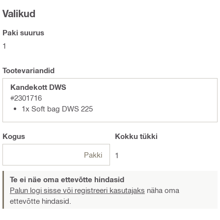
Valikud
Paki suurus
1
Tootevariandid
Kandekott DWS
#2301716
1x Soft bag DWS 225
Kogus
Kokku
tükki
Pakki
1
Te ei näe oma ettevõtte hindasid
Palun logi sisse või registreeri kasutajaks
näha oma
ettevõtte hindasid.