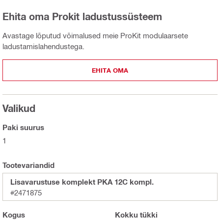
Ehita oma Prokit ladustussüsteem
Avastage lõputud võimalused meie ProKit modulaarsete
ladustamislahendustega.
EHITA OMA
Valikud
Paki suurus
1
Tootevariandid
Lisavarustuse komplekt PKA 12C kompl.
#2471875
Kogus
Kokku
tükki