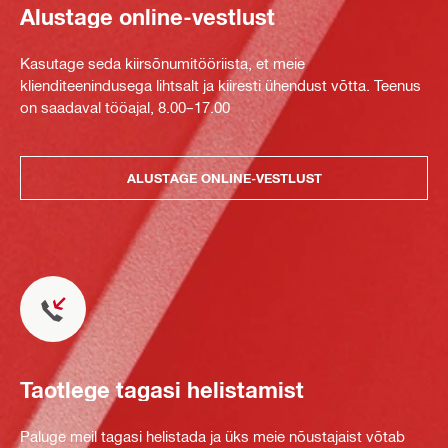
Alustage online-vestlust
Kasutage seda kiirsõnumitööriista, et meie
klienditeenindusega lihtsalt ja kiiresti ühendust võtta. Teenus
on saadaval tööajal, 8.00–17.00
ALUSTAGE ONLINE-VESTLUST
Taotlege tagasi helistamist
Paluge meil tagasi helistada ja üks meie nõustajaist võtab