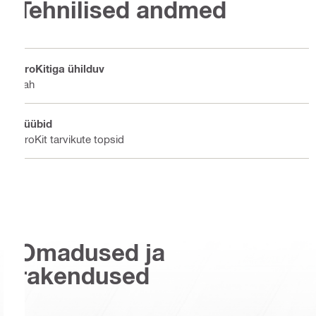
Tehnilised andmed
ProKitiga ühilduv
Jah
Tüübid
ProKit tarvikute topsid
Omadused ja
rakendused