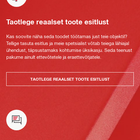
Taotlege reaalset toote esitlust
Kas soovite näha seda toodet töötamas just teie objektil?
Tellige tasuta esitlus ja meie spetsialist võtab teiega lähiajal
ühendust, täpsustamaks kohtumise üksikasju. Seda teenust
pakume ainult ettevõtetele ja eraettevõtjatele.
TAOTLEGE REAALSET TOOTE ESITLUST