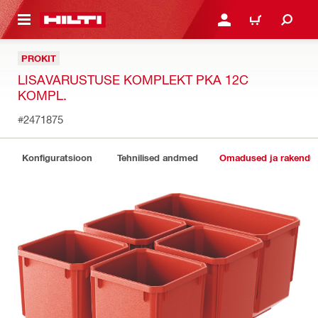
ÕHISISU JUURDE
LOGI SISSE VÕI REGISTR
OSTUKORV
PROKIT
LISAVARUSTUSE KOMPLEKT PKA 12C
KOMPL.
#2471875
Konfiguratsioon
Tehnilised andmed
Omadused ja rakendu