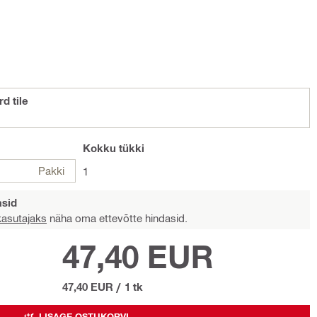
d tile
Kokku
tükki
Pakki
1
asid
 kasutajaks
näha oma ettevõtte hindasid.
47,40 EUR
47,40 EUR
/
1 tk
LISAGE OSTUKORVI