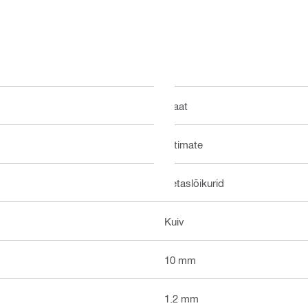
Plaat
Ultimate
Ketaslõikurid
Kuiv
10 mm
1.2 mm