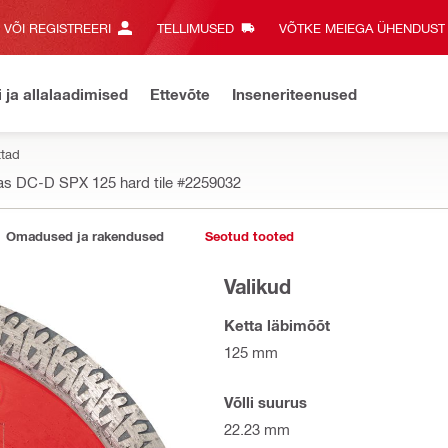
E VÕI REGISTREERI
TELLIMUSED
VÕTKE MEIEGA ÜHENDUST‎
i ja allalaadimised
Ettevõte
Inseneriteenused
ttad
as DC-D SPX 125 hard tile
#2259032
Omadused ja rakendused
Seotud tooted
Valikud
Ketta läbimõõt
125 mm
Võlli suurus
22.23 mm