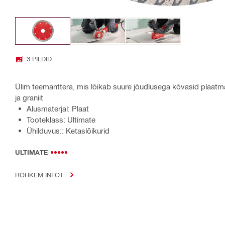
3 PILDID
Ülim teemanttera, mis lõikab suure jõudlusega kõvasid plaatma
ja graniit
Alusmaterjal: Plaat
Tooteklass: Ultimate
Ühilduvus:: Ketaslõikurid
ULTIMATE
ROHKEM INFOT