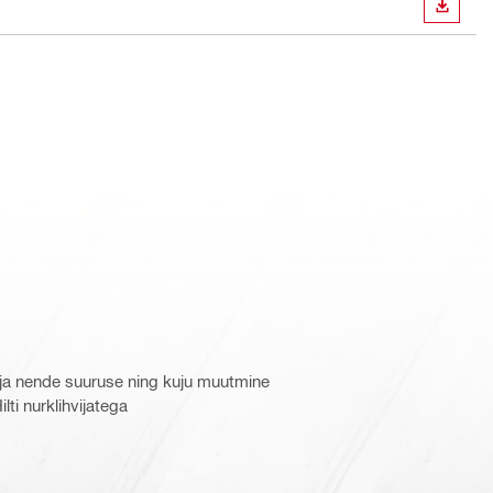
ALLAL
 ja nende suuruse ning kuju muutmine
ti nurklihvijatega