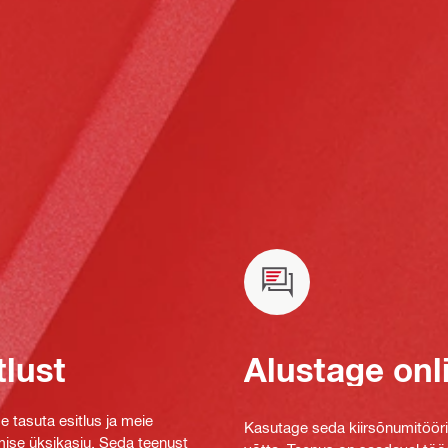
tlust
Alustage onl
e tasuta esitlus ja meie
Kasutage seda kiirsõnumitööriis
mise üksikasju. Seda teenust