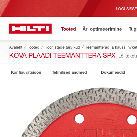
LOGI SISS
Tooted
Äri optimeerimine
Tug
Avaleht
Tooted
Tööriistade tarvikud
Teemantterad ja kausslihvke
KÕVA PLAADI TEEMANTTERA SPX
Lõikeket
Konfiguratsioon
Tehnilised andmed
Dokumendid