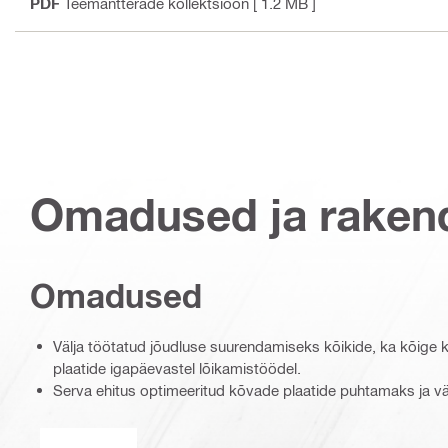
PDF
Teemantterade kollektsioon
[ 1.2 MB ]
Omadused ja raken
Omadused
Välja töötatud jõudluse suurendamiseks kõikide, ka kõige
plaatide igapäevastel lõikamistöödel.
Serva ehitus optimeeritud kõvade plaatide puhtamaks ja v
Märg või kuiv kasutamine