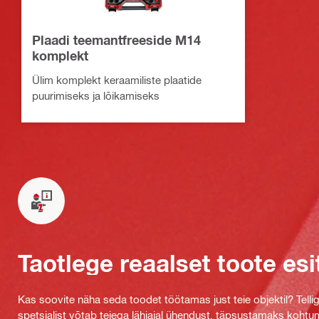
Plaadi teemantfreeside M14
komplekt
Ülim komplekt keraamiliste plaatide
puurimiseks ja lõikamiseks
Taotlege reaalset toote esi
Kas soovite näha seda toodet töötamas just teie objektil? Tellig
spetsialist võtab teiega lähiajal ühendust, täpsustamaks kohtu