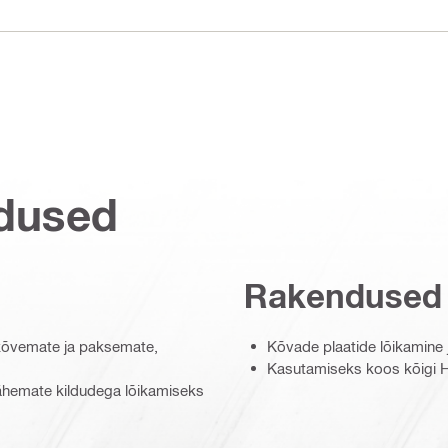
dused
Rakendused
 kõvemate ja paksemate,
Kõvade plaatide lõikamine
Kasutamiseks koos kõigi Hil
ähemate kildudega lõikamiseks