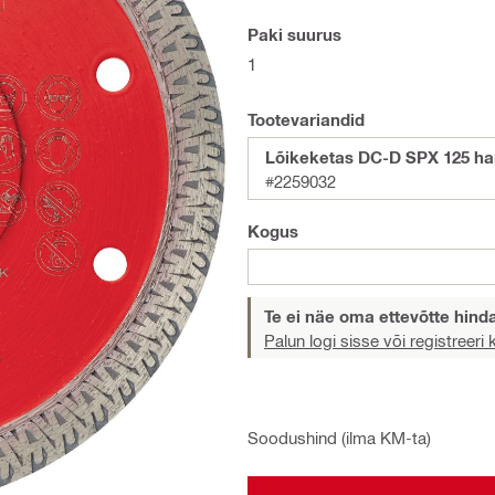
Paki suurus
1
Tootevariandid
Lõikeketas DC-D SPX 125 har
#2259032
Kogus
Te ei näe oma ettevõtte hind
Palun logi sisse või registreeri
Soodushind (ilma KM-ta)