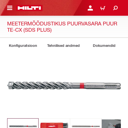
ÕHISISU JUURDE
LOGI SISSE VÕI REGISTR
OSTUKORV
MEETERMÕÕDUSTIKUS PUURVASARA PUUR
TE-CX (SDS PLUS)
Konfiguratsioon
Tehnilised andmed
Dokumendid