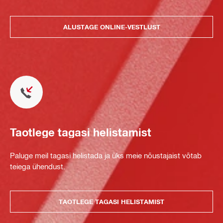
ALUSTAGE ONLINE-VESTLUST
Taotlege tagasi helistamist
Paluge meil tagasi helistada ja üks meie nõustajaist võtab
teiega ühendust.
TAOTLEGE TAGASI HELISTAMIST