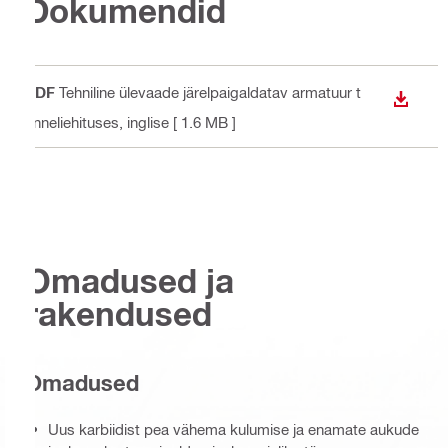
Dokumendid
PDF
Tehniline ülevaade järelpaigaldatav armatuur t
ALLAL
unneliehituses
, inglise
[ 1.6 MB ]
Omadused ja
rakendused
Omadused
Uus karbiidist pea vähema kulumise ja enamate aukude