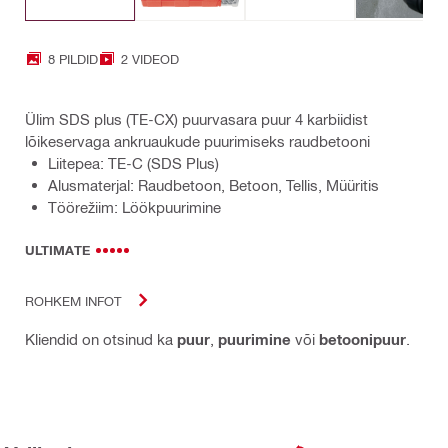
8 PILDID
2 VIDEOD
Ülim SDS plus (TE-CX) puurvasara puur 4 karbiidist
lõikeservaga ankruaukude puurimiseks raudbetooni
Liitepea: TE-C (SDS Plus)
Alusmaterjal: Raudbetoon, Betoon, Tellis, Müüritis
Töörežiim: Löökpuurimine
ULTIMATE
ROHKEM INFOT
Kliendid on otsinud ka
puur
,
puurimine
või
betoonipuur
.