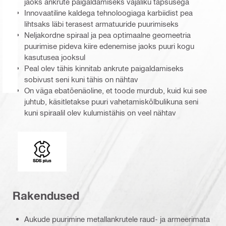
jaoks ankrute paigaldamiseks vajaliku täpsusega
Innovaatiline kaldega tehnoloogiaga karbiidist pea
lihtsaks läbi terasest armatuuride puurimiseks
Neljakordne spiraal ja pea optimaalne geomeetria
puurimise pideva kiire edenemise jaoks puuri kogu
kasutusea jooksul
Peal olev tähis kinnitab ankrute paigaldamiseks
sobivust seni kuni tähis on nähtav
On väga ebatõenäoline, et toode murdub, kuid kui see
juhtub, käsitletakse puuri vahetamiskõlbulikuna seni
kuni spiraalil olev kulumistähis on veel nähtav
Liitepea
Rakendused
Aukude puurimine metallankrutele raud- ja armeerimata