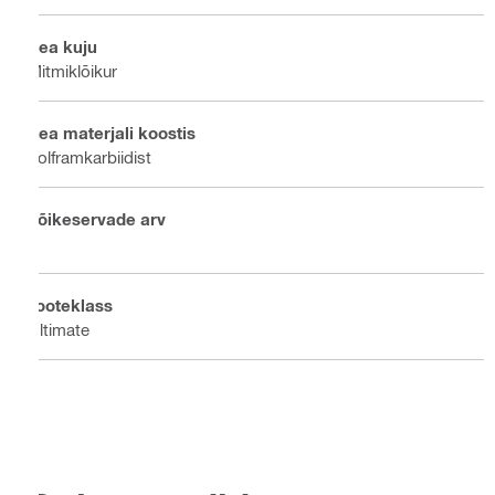
Pea kuju
Mitmiklõikur
Pea materjali koostis
Volframkarbiidist
Lõikeservade arv
4
Tooteklass
Ultimate