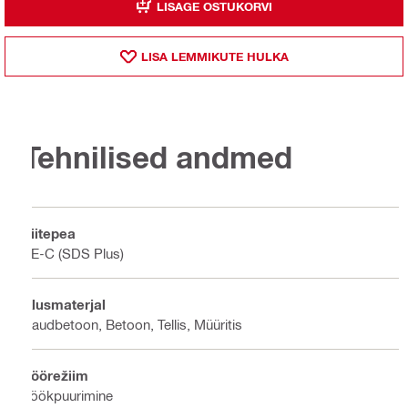
LISAGE OSTUKORVI
LISA LEMMIKUTE HULKA
Tehnilised andmed
Liitepea
TE-C (SDS Plus)
Alusmaterjal
Raudbetoon, Betoon, Tellis, Müüritis
Töörežiim
Löökpuurimine