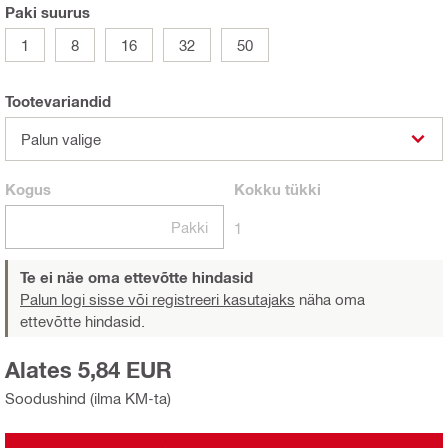
Paki suurus
1
8
16
32
50
Tootevariandid
Palun valige
Kogus
Kokku
tükki
Pakki
1
Te ei näe oma ettevõtte hindasid
Palun logi sisse või registreeri kasutajaks
näha oma
ettevõtte hindasid.
Alates 5,84 EUR
Soodushind (ilma KM-ta)