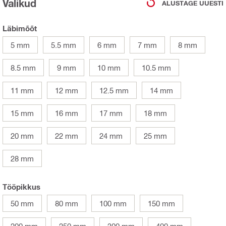
Valikud
ALUSTAGE UUESTI
Läbimõõt
5 mm
5.5 mm
6 mm
7 mm
8 mm
8.5 mm
9 mm
10 mm
10.5 mm
11 mm
12 mm
12.5 mm
14 mm
15 mm
16 mm
17 mm
18 mm
20 mm
22 mm
24 mm
25 mm
28 mm
Tööpikkus
50 mm
80 mm
100 mm
150 mm