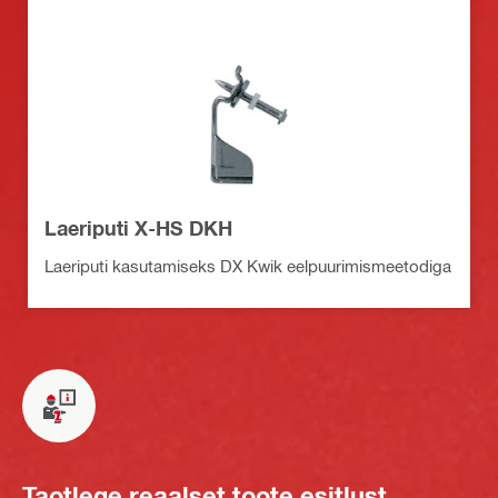
Laeriputi X-HS DKH
Laeriputi kasutamiseks DX Kwik eelpuurimismeetodiga
Taotlege reaalset toote esitlust