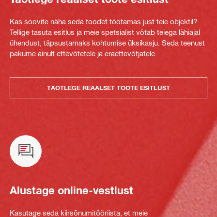
Kas soovite näha seda toodet töötamas just teie objektil?
Tellige tasuta esitlus ja meie spetsialist võtab teiega lähiajal
ühendust, täpsustamaks kohtumise üksikasju. Seda teenust
pakume ainult ettevõtetele ja eraettevõtjatele.
TAOTLEGE REAALSET TOOTE ESITLUST
Alustage online-vestlust
Kasutage seda kiirsõnumitööriista, et meie