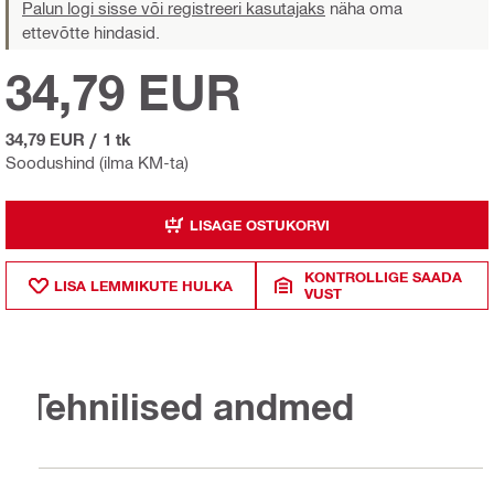
Palun logi sisse või registreeri kasutajaks
näha oma
ettevõtte hindasid.
34,79 EUR
34,79 EUR
/
1 tk
Soodushind (ilma KM-ta)
LISAGE OSTUKORVI
KONTROLLIGE SAADA
LISA LEMMIKUTE HULKA
VUST
Tehnilised andmed