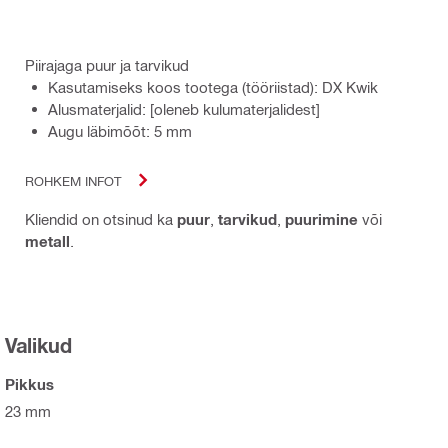
Piirajaga puur ja tarvikud
Kasutamiseks koos tootega (tööriistad): DX Kwik
Alusmaterjalid: [oleneb kulumaterjalidest]
Augu läbimõõt: 5 mm
ROHKEM INFOT
Kliendid on otsinud ka
puur
,
tarvikud
,
puurimine
või
metall
.
Valikud
Pikkus
23 mm