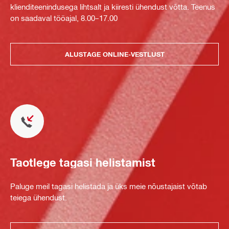
klienditeenindusega lihtsalt ja kiiresti ühendust võtta. Teenus
on saadaval tööajal, 8.00–17.00
ALUSTAGE ONLINE-VESTLUST
Taotlege tagasi helistamist
Paluge meil tagasi helistada ja üks meie nõustajaist võtab
teiega ühendust.