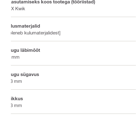
Kasutamiseks koos tootega (tööriistad)
DX Kwik
Alusmaterjalid
[oleneb kulumaterjalidest]
Augu läbimõõt
5 mm
Augu sügavus
23 mm
Pikkus
23 mm