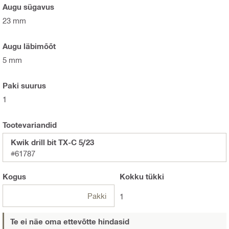
Augu sügavus
23 mm
Augu läbimõõt
5 mm
Paki suurus
1
Tootevariandid
Kwik drill bit TX-C 5/23
#61787
Kogus
Kokku
tükki
Pakki
1
Te ei näe oma ettevõtte hindasid