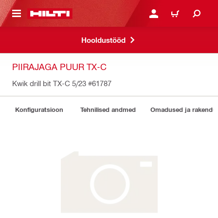
ÕHISISU JUURDE
LOGI SISSE VÕI REGISTR
OSTUKORV
Hooldustööd
PIIRAJAGA PUUR TX-C
Kwik drill bit TX-C 5/23
#61787
Konfiguratsioon
Tehnilised andmed
Omadused ja rakendu