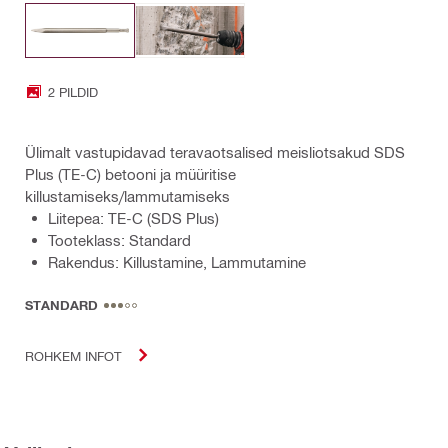
2 PILDID
Ülimalt vastupidavad teravaotsalised meisliotsakud SDS
Plus (TE-C) betooni ja müüritise
killustamiseks/lammutamiseks
Liitepea: TE-C (SDS Plus)
Tooteklass: Standard
Rakendus: Killustamine, Lammutamine
STANDARD
ROHKEM INFOT