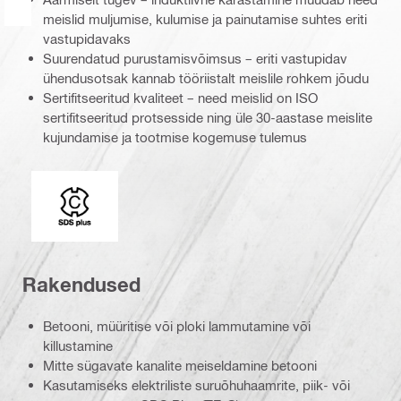
meislid muljumise, kulumise ja painutamise suhtes eriti
vastupidavaks
Suurendatud purustamisvõimsus – eriti vastupidav
ühendusotsak kannab tööriistalt meislile rohkem jõudu
Sertifitseeritud kvaliteet – need meislid on ISO
sertifitseeritud protsesside ning üle 30-aastase meislite
kujundamise ja tootmise kogemuse tulemus
Liitepea
Rakendused
Betooni, müüritise või ploki lammutamine või
killustamine
Mitte sügavate kanalite meiseldamine betooni
Kasutamiseks elektriliste suruõhuhaamrite, piik- või