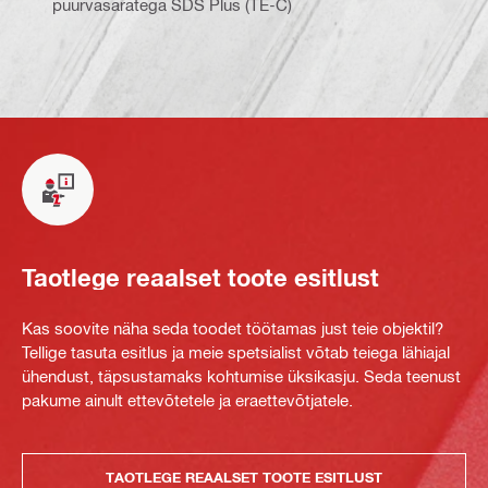
puurvasaratega SDS Plus (TE-C)
Taotlege reaalset toote esitlust
Kas soovite näha seda toodet töötamas just teie objektil?
Tellige tasuta esitlus ja meie spetsialist võtab teiega lähiajal
ühendust, täpsustamaks kohtumise üksikasju. Seda teenust
pakume ainult ettevõtetele ja eraettevõtjatele.
TAOTLEGE REAALSET TOOTE ESITLUST