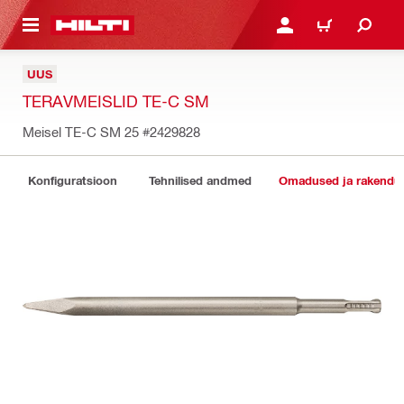
ÕHISISU JUURDE
LOGI SISSE VÕI REGISTR
OSTUKORV
UUS
TERAVMEISLID TE-C SM
Meisel TE-C SM 25
#2429828
Konfiguratsioon
Tehnilised andmed
Omadused ja rakendu