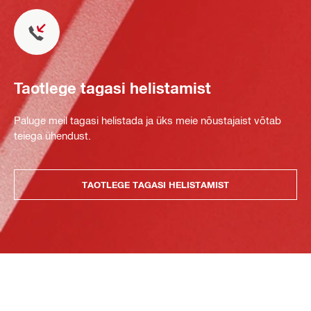
Taotlege tagasi helistamist
Paluge meil tagasi helistada ja üks meie nõustajaist võtab
teiega ühendust.
TAOTLEGE TAGASI HELISTAMIST