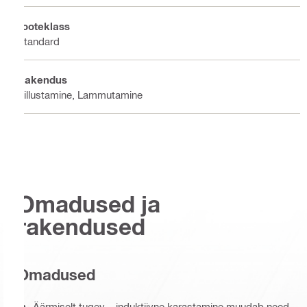
Tooteklass
Standard
Rakendus
Killustamine, Lammutamine
Omadused ja
rakendused
Omadused
Äärmiselt tugev – induktiivne karastamine muudab need