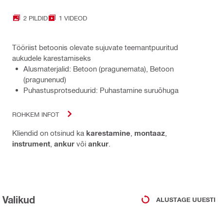
2 PILDID
1 VIDEOD
Tööriist betoonis olevate sujuvate teemantpuuritud
aukudele karestamiseks
Alusmaterjalid: Betoon (pragunemata), Betoon
(pragunenud)
Puhastusprotseduurid: Puhastamine suruõhuga
ROHKEM INFOT
Kliendid on otsinud ka
karestamine
,
montaaz
,
instrument
,
ankur
või
ankur
.
Valikud
ALUSTAGE UUESTI