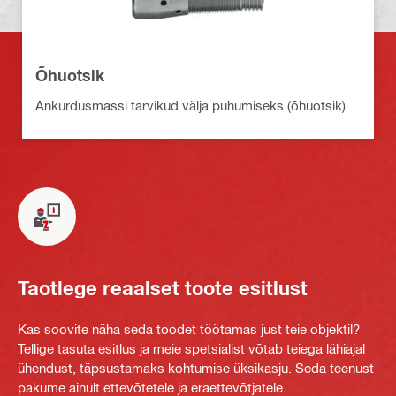
Õhuotsik
Ankurdusmassi tarvikud välja puhumiseks (õhuotsik)
Taotlege reaalset toote esitlust
Kas soovite näha seda toodet töötamas just teie objektil?
Tellige tasuta esitlus ja meie spetsialist võtab teiega lähiajal
ühendust, täpsustamaks kohtumise üksikasju. Seda teenust
pakume ainult ettevõtetele ja eraettevõtjatele.