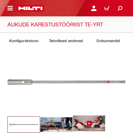
ÕHISISU JUURDE
LOGI SISSE VÕI REGISTR
OSTUKORV
AUKUDE KARESTUSTÖÖRIIST TE-YRT
Konfiguratsioon
Tehnilised andmed
Dokumendid