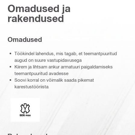
Omadused ja
rakendused
Omadused
Töökindel lahendus, mis tagab, et teemantpuuritud
augud on suure vastupidavusega
Kiirem ja lihtsam ankur armatuuri paigaldamiseks
teemantpuuritud avadesse
Soovi korral on võimalik saada pikemat
karestustööriista
Liitepea