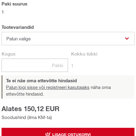
Paki suurus
1
Tootevariandid
Palun valige
Kogus
Kokku
tükki
Pakki
1
Te ei näe oma ettevõtte hindasid
Palun logi sisse või registreeri kasutajaks
näha oma
ettevõtte hindasid.
Alates 150,12 EUR
Soodushind (ilma KM-ta)
LISAGE OSTUKORVI