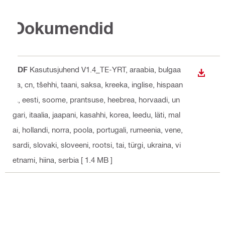
Dokumendid
PDF
Kasutusjuhend V1.4_TE-YRT
, araabia, bulgaa
ALLAL
ria, cn, tšehhi, taani, saksa, kreeka, inglise, hispaan
ia, eesti, soome, prantsuse, heebrea, horvaadi, un
gari, itaalia, jaapani, kasahhi, korea, leedu, läti, mal
ai, hollandi, norra, poola, portugali, rumeenia, vene,
sardi, slovaki, sloveeni, rootsi, tai, türgi, ukraina, vi
etnami, hiina, serbia
[ 1.4 MB ]