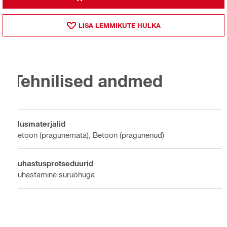
LISA LEMMIKUTE HULKA
Tehnilised andmed
Alusmaterjalid
Betoon (pragunemata), Betoon (pragunenud)
Puhastusprotseduurid
Puhastamine suruõhuga