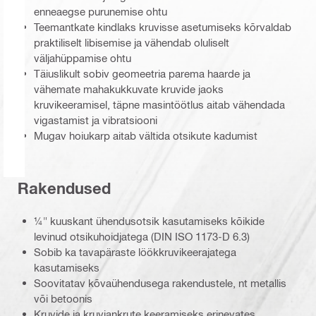
enneaegse purunemise ohtu
Teemantkate kindlaks kruvisse asetumiseks kõrvaldab
praktiliselt libisemise ja vähendab oluliselt
väljahüppamise ohtu
Täiuslikult sobiv geomeetria parema haarde ja
vähemate mahakukkuvate kruvide jaoks
kruvikeeramisel, täpne masintöötlus aitab vähendada
vigastamist ja vibratsiooni
Mugav hoiukarp aitab vältida otsikute kadumist
Rakendused
¼" kuuskant ühendusotsik kasutamiseks kõikide
levinud otsikuhoidjatega (DIN ISO 1173-D 6.3)
Sobib ka tavapäraste löökkruvikeerajatega
kasutamiseks
Soovitatav kõvaühendusega rakendustele, nt metallis
või betoonis
Kruvide ja kruviankrute keeramiseks erinevates