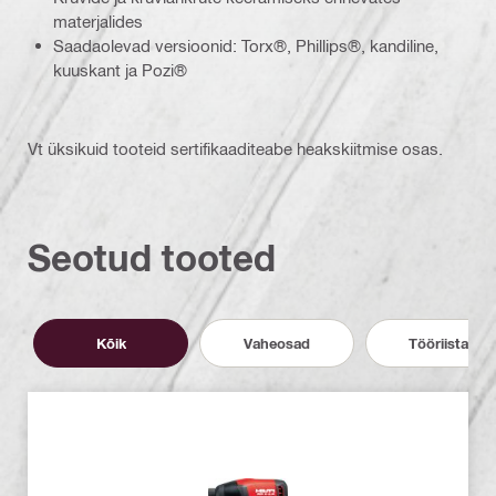
materjalides
Saadaolevad versioonid: Torx®, Phillips®, kandiline,
kuuskant ja Pozi®
Vt üksikuid tooteid sertifikaaditeabe heakskiitmise osas.
Seotud tooted
Kõik
Vaheosad
Tööriistad