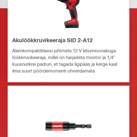
Akulöökkruvikeeraja SID 2-A12
Alamkompaktklassi juhtmeta 12 V liitiumioonakuga
löökkruvikeeraja, millel on harjadeta mootor ja 1/4"
kuusnurkne padrun, et tagada ligipääs ja kerge kaal
ilma suurt pöördemomenti ohverdamata