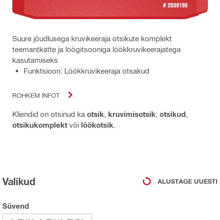
Suure jõudlusega kruvikeeraja otsikute komplekt
teemantkatte ja löögitsooniga löökkruvikeerajatega
kasutamiseks
Funktsioon: Löökkruvikeeraja otsakud
ROHKEM INFOT
Kliendid on otsinud ka
otsik
,
kruvimisotsik
,
otsikud
,
otsikukomplekt
või
löökotsik
.
Valikud
ALUSTAGE UUESTI
Süvend