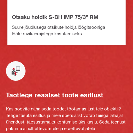
Otsaku hoidik S-BH IMP 75/3" RM
Suure jõudlusega otsikute hoidja löögitsooniga
löökkruvikeerajatega kasutamiseks
Taotlege reaalset toote esitlust
Kas soovite näha seda toodet töötamas just teie objektil?
Tellige tasuta esitlus ja meie spetsialist võtab teiega lähiajal
ühendust, täpsustamaks kohtumise üksikasju. Seda teenust
pakume ainult ettevõtetele ja eraettevõtjatele.