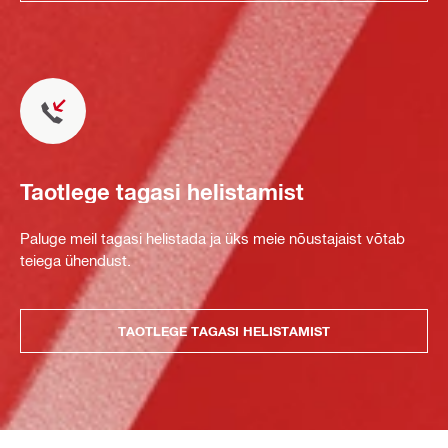
Taotlege tagasi helistamist
Paluge meil tagasi helistada ja üks meie nõustajaist võtab
teiega ühendust.
TAOTLEGE TAGASI HELISTAMIST