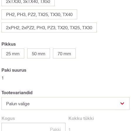
2xTX30, 3xTX40, TX50
PH2, PH3, PZ2, TX25, TX30, TX40
2xPH2, 2xPZ2, PH3, PZ3, TX20, TX25, TX30
Pikkus
25 mm
50 mm
70 mm
Paki suurus
1
Tootevariandid
Palun valige
Kogus
Kokku
tükki
Pakki
1