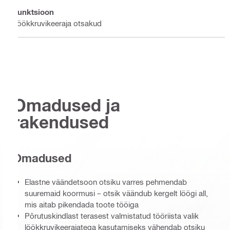
Funktsioon
Löökkruvikeeraja otsakud
Omadused ja
rakendused
Omadused
Elastne väändetsoon otsiku varres pehmendab
suuremaid koormusi – otsik väändub kergelt löögi all,
mis aitab pikendada toote tööiga
Põrutuskindlast terasest valmistatud tööriista valik
löökkruvikeerajatega kasutamiseks vähendab otsiku