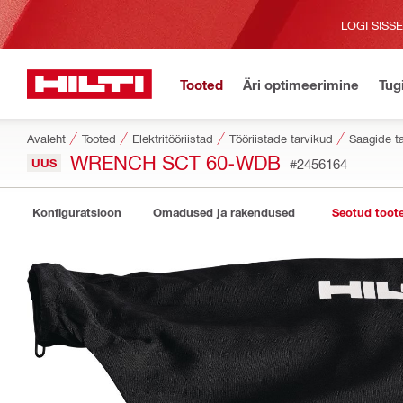
LOGI SISS
Tooted
Äri optimeerimine
Tug
Avaleht
Tooted
Elektritööriistad
Tööriistade tarvikud
Saagide t
WRENCH SCT 60-WDB
UUS
#2456164
Konfiguratsioon
Omadused ja rakendused
Seotud toot