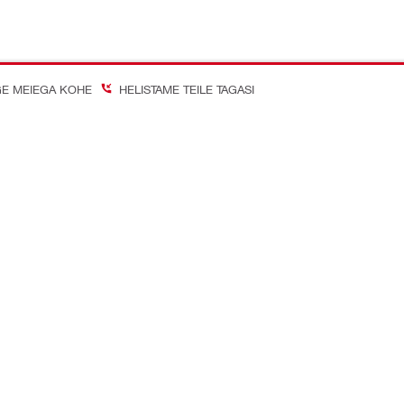
E MEIEGA KOHE
HELISTAME TEILE TAGASI
on Better
almeedia kanalid
Ettevõte
Meist