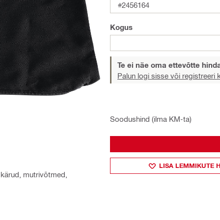
#2456164
Kogus
Te ei näe oma ettevõtte hind
Palun logi sisse või registreeri
Soodushind (ilma KM-ta)
LISA LEMMIKUTE 
u kärud, mutrivõtmed,