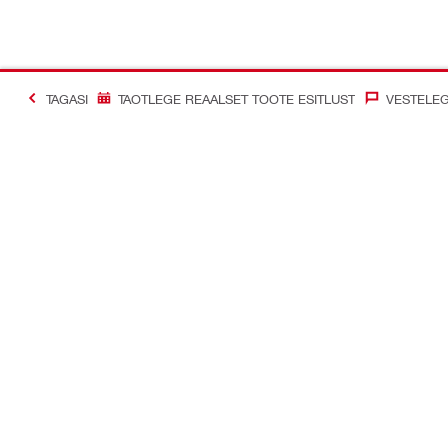
TAGASI
TAOTLEGE REAALSET TOOTE ESITLUST
VESTELEG
#Making Constructi
Võtke meiega ühendust
Meie sotsia
Võta meiega ühendust
Facebook