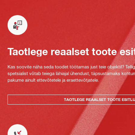
Taotlege reaalset toote esi
Kas soovite näha seda toodet töötamas just teie objektil? Tellig
spetsialist võtab teiega lähiajal ühendust, täpsustamaks kohtu
pakume ainult ettevõtetele ja eraettevõtjatele.
TAOTLEGE REAALSET TOOTE ESITL