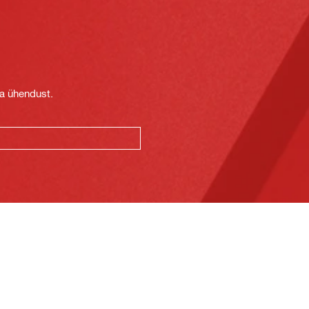
t
ga ühendust.