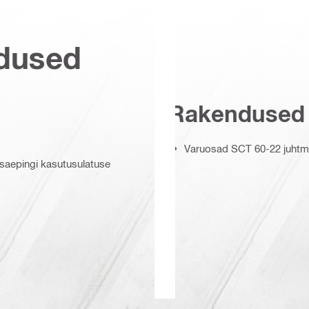
dused
Rakendused
s
Varuosad SCT 60-22 juhtm
 saepingi kasutusulatuse