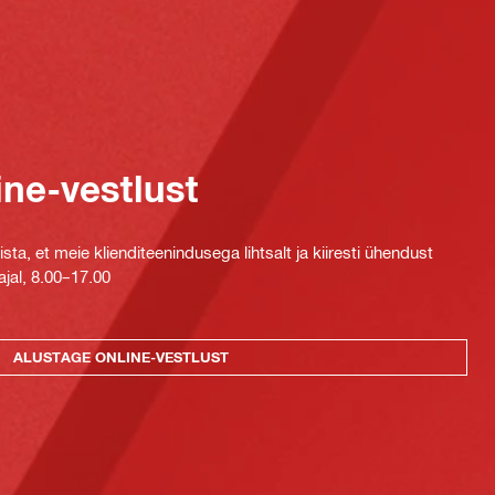
ine-vestlust
ta, et meie klienditeenindusega lihtsalt ja kiiresti ühendust
jal, 8.00–17.00
ALUSTAGE ONLINE-VESTLUST