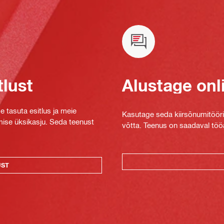
tlust
Alustage onl
e tasuta esitlus ja meie
Kasutage seda kiirsõnumitööriis
mise üksikasju. Seda teenust
võtta. Teenus on saadaval tööa
UST