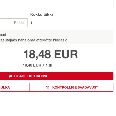
Kokku
tükki
Pakki
1
asid
 kasutajaks
näha oma ettevõtte hindasid.
18,48 EUR
18,48 EUR
/
1 tk
LISAGE OSTUKORVI
HULKA
KONTROLLIGE SAADAVUST