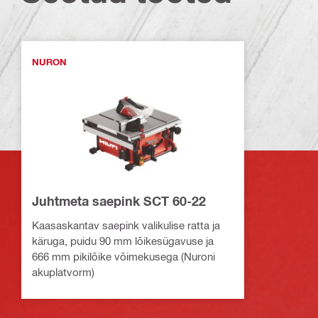
NURON
Juhtmeta saepink SCT 60-22
Kaasaskantav saepink valikulise ratta ja
käruga, puidu 90 mm lõikesügavuse ja
666 mm piki­lõike võimekusega (Nuroni
akuplatvorm)