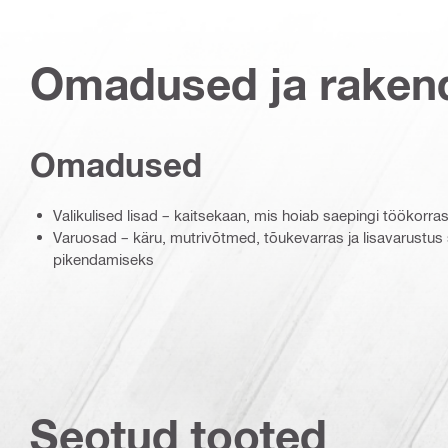
Omadused ja raken
Omadused
Valikulised lisad – kaitsekaan, mis hoiab saepingi töökorra
Varuosad – käru, mutrivõtmed, tõukevarras ja lisavarustus
pikendamiseks
Seotud tooted