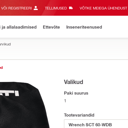
E VÕI REGISTREERI
TELLIMUSED
VÕTKE MEIEGA ÜHENDUST‎
i ja allalaadimised
Ettevõte
Inseneriteenused
arvikud
ed
Valikud
Paki suurus
1
Tootevariandid
Wrench SCT 60-WDB