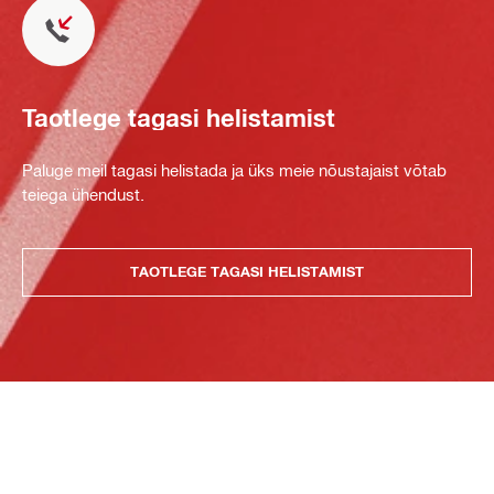
Taotlege tagasi helistamist
Paluge meil tagasi helistada ja üks meie nõustajaist võtab
teiega ühendust.
TAOTLEGE TAGASI HELISTAMIST