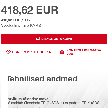
418,62 EUR
418,62 EUR
/
1 tk
Soodushind (ilma KM-ta)
LISAGE OSTUKORVI
KONTROLLIGE SAADA
LISA LEMMIKUTE HULKA
VUST
Tehnilised andmed
Tarvikute täiendav teave
Võimaldab ühendada TE-C (SDS-plus) padruni TE-Y (SDS-
max) elektritööriista külge