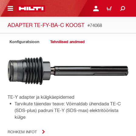
ÕHISISU JUURDE
LOGI SISSE VÕI REGISTR
OSTUKORV
ADAPTER TE-FY-BA-C KOOST
#74068
Konfiguratsioon
Tehnilised andmed
TE-Y adapter ja külgkäepidemed
Tarvikute täiendav teave: Võimaldab ühendada TE-C
(SDS-plus) padruni TE-Y (SDS-max) elektritööriista
külge
ROHKEM INFOT