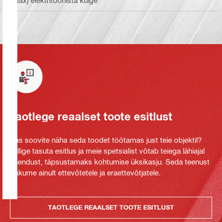
Taotlege reaalset toote esitlust
Kas soovite näha seda toodet töötamas just teie objektil?
Tellige tasuta esitlus ja meie spetsialist võtab teiega lähiajal
ühendust, täpsustamaks kohtumise üksikasju. Seda teenust
pakume ainult ettevõtetele ja eraettevõtjatele.
TAOTLEGE REAALSET TOOTE ESITLUST