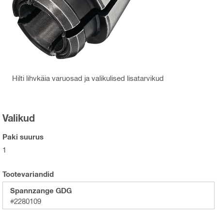
Hilti lihvkäia varuosad ja valikulised lisatarvikud
Valikud
Paki suurus
1
Tootevariandid
Spannzange GDG
#2280109