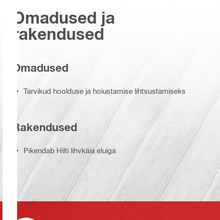
Omadused ja
rakendused
Omadused
Tarvikud hoolduse ja hoiustamise lihtsustamiseks
Rakendused
Pikendab Hilti lihvkäia eluiga