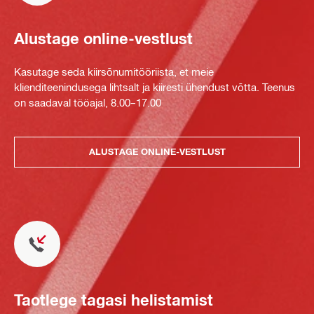
Alustage online-vestlust
Kasutage seda kiirsõnumitööriista, et meie
klienditeenindusega lihtsalt ja kiiresti ühendust võtta. Teenus
on saadaval tööajal, 8.00–17.00
ALUSTAGE ONLINE-VESTLUST
Taotlege tagasi helistamist