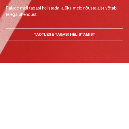
Paluge meil tagasi helistada ja üks meie nõustajaist võtab
teiega ühendust.
TAOTLEGE TAGASI HELISTAMIST