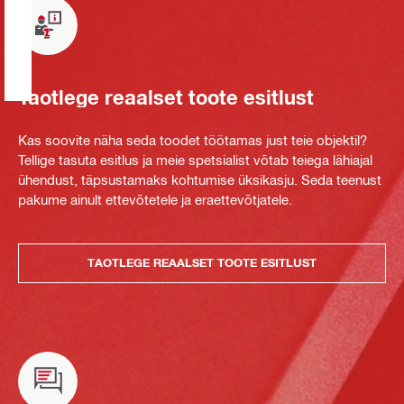
Taotlege reaalset toote esitlust
Kas soovite näha seda toodet töötamas just teie objektil?
Tellige tasuta esitlus ja meie spetsialist võtab teiega lähiajal
ühendust, täpsustamaks kohtumise üksikasju. Seda teenust
pakume ainult ettevõtetele ja eraettevõtjatele.
TAOTLEGE REAALSET TOOTE ESITLUST