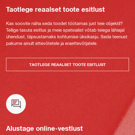
Taotlege reaalset toote esitlust
Kas soovite näha seda toodet töötamas just teie objektil?
Tellige tasuta esitlus ja meie spetsialist võtab teiega lähiajal
ühendust, täpsustamaks kohtumise üksikasju. Seda teenust
pakume ainult ettevõtetele ja eraettevõtjatele.
TAOTLEGE REAALSET TOOTE ESITLUST
Alustage online-vestlust