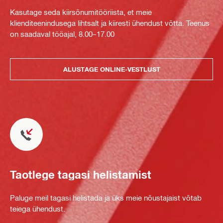
Kasutage seda kiirsõnumitööriista, et meie
klienditeenindusega lihtsalt ja kiiresti ühendust võtta. Teenus
on saadaval tööajal, 8.00–17.00
ALUSTAGE ONLINE-VESTLUST
Taotlege tagasi helistamist
Paluge meil tagasi helistada ja üks meie nõustajaist võtab
teiega ühendust.