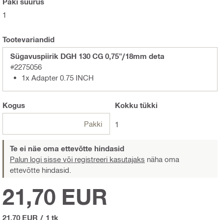
Paki suurus
1
Tootevariandid
Sügavuspiirik DGH 130 CG 0,75"/18mm deta
#2275056
1x Adapter 0.75 INCH
Kogus
Kokku
tükki
Pakki
1
Te ei näe oma ettevõtte hindasid
Palun logi sisse või registreeri kasutajaks
näha oma
ettevõtte hindasid.
21,70 EUR
21,70 EUR
/
1 tk