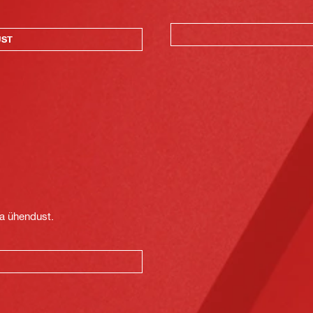
UST
t
ga ühendust.