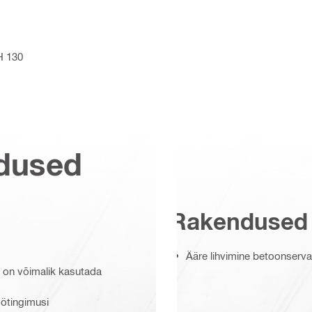
H 130
dused
Rakendused
Ääre lihvimine betoonserv
s on võimalik kasutada
öötingimusi