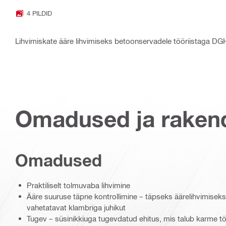
4 PILDID
Lihvimiskate ääre lihvimiseks betoonservadele tööriistaga DG
Omadused ja raken
Omadused
Praktiliselt tolmuvaba lihvimine
Ääre suuruse täpne kontrollimine – täpseks äärelihvimisek
vahetatavat klambriga juhikut
Tugev – süsinikkiuga tugevdatud ehitus, mis talub karme t