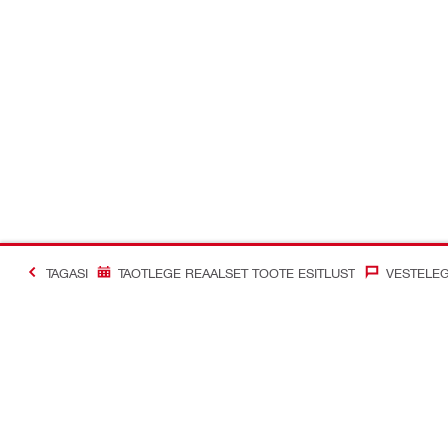
TAGASI
TAOTLEGE REAALSET TOOTE ESITLUST
VESTELEG
#Making Constructi