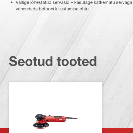
Vältige lõhestatud servasid – kasutage katkematu servaga ka
vähendada betooni killustumise ohtu
Seotud tooted