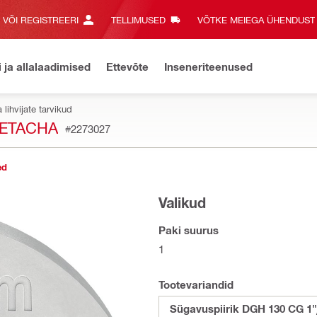
E VÕI REGISTREERI
TELLIMUSED
VÕTKE MEIEGA ÜHENDUST‎
i ja allalaadimised
Ettevõte
Inseneriteenused
a lihvijate tarvikud
DETACHA
#2273027
ed
Valikud
Paki suurus
1
Tootevariandid
Sügavuspiirik DGH 130 CG 