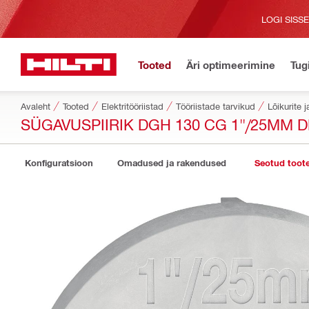
LOGI SISS
Tooted
Äri optimeerimine
Tug
Avaleht
Tooted
Elektritööriistad
Tööriistade tarvikud
Lõikurite j
SÜGAVUSPIIRIK DGH 130 CG 1"/25MM 
Konfiguratsioon
Omadused ja rakendused
Seotud toot