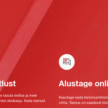
tlust
Alustage onl
e tasuta esitlus ja meie
Kasutage seda kiirsõnumitööriis
mise üksikasju. Seda teenust
võtta. Teenus on saadaval tööa