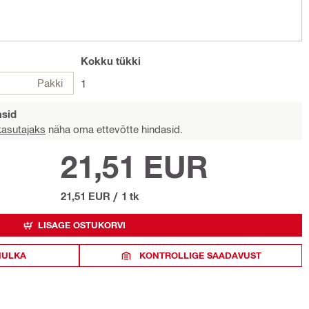
Kokku
tükki
Pakki
1
asid
 kasutajaks
näha oma ettevõtte hindasid.
21,51 EUR
21,51 EUR
/
1 tk
LISAGE OSTUKORVI
HULKA
KONTROLLIGE SAADAVUST