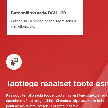
Betoonilihvseade DGH 130
Betoonilihvija seinapindade lihvimiseks ja
viimistlemiseks
Taotlege reaalset toote esi
Kas soovite näha seda toodet töötamas just teie objektil? Tellig
spetsialist võtab teiega lähiajal ühendust, täpsustamaks kohtu
pakume ainult ettevõtetele ja eraettevõtjatele.