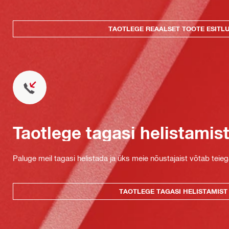
TAOTLEGE REAALSET TOOTE ESITL
Taotlege tagasi helistamis
Paluge meil tagasi helistada ja üks meie nõustajaist võtab teie
TAOTLEGE TAGASI HELISTAMIST