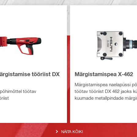
ärgistamise tööriist DX
Märgistamispea X-462
Märgistamispea naelapüssi põ
põhimõttel töötav
töötav tööriist DX 462 jaoks k
riist
kuumade metallpindade märgi
NÄITA KÕIKI