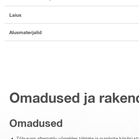
Laius
Alusmaterjalid
Omadused ja raken
Omadused
Tõhusam alternatiiv võrreldes tähtete ja numbrite käsitsi s