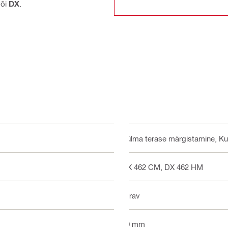
õi
DX
.
Külma terase märgistamine, K
DX 462 CM, DX 462 HM
Terav
10 mm