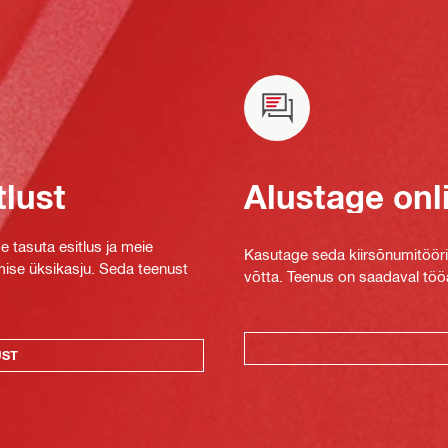
tlust
Alustage onl
e tasuta esitlus ja meie
Kasutage seda kiirsõnumitööriis
mise üksikasju. Seda teenust
võtta. Teenus on saadaval tööa
UST