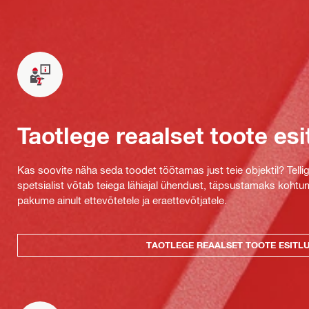
Taotlege reaalset toote esi
Kas soovite näha seda toodet töötamas just teie objektil? Tellig
spetsialist võtab teiega lähiajal ühendust, täpsustamaks kohtu
pakume ainult ettevõtetele ja eraettevõtjatele.
TAOTLEGE REAALSET TOOTE ESITL