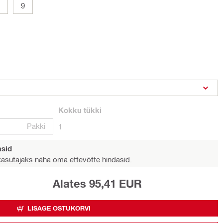
9
Kokku
tükki
Pakki
1
asid
 kasutajaks
näha oma ettevõtte hindasid.
Alates 95,41 EUR
LISAGE OSTUKORVI