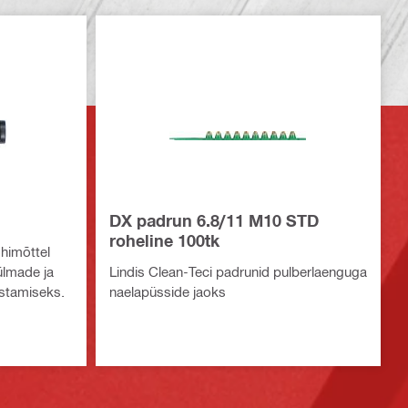
DX padrun 6.8/11 M10 STD
roheline 100tk
himõttel
ülmade ja
Lindis Clean-Teci padrunid pulberlaenguga
stamiseks.
naelapüsside jaoks