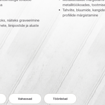
ga
metallitöökoades, tootmise
Tahvlite, bluumide, kangid
profiilide märgistamine
oks, näiteks graveerimine
te, liinipostide ja aluste
Vaheosad
Tööriistad