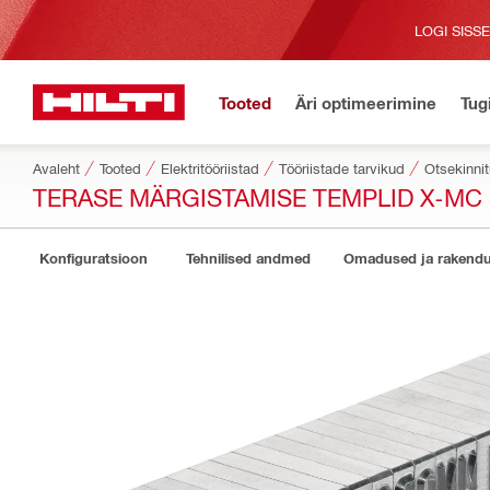
LOGI SISS
Tooted
Äri optimeerimine
Tug
Avaleht
Tooted
Elektritööriistad
Tööriistade tarvikud
Otsekinnit
TERASE MÄRGISTAMISE TEMPLID X-MC S
Konfiguratsioon
Tehnilised andmed
Omadused ja rakend