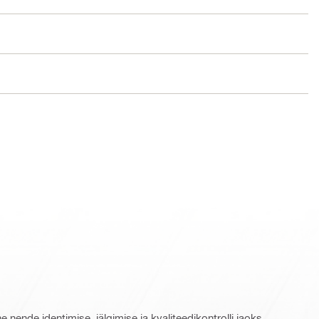
 nende identimise, jälgimise ja kvaliteedikontrolli jaoks