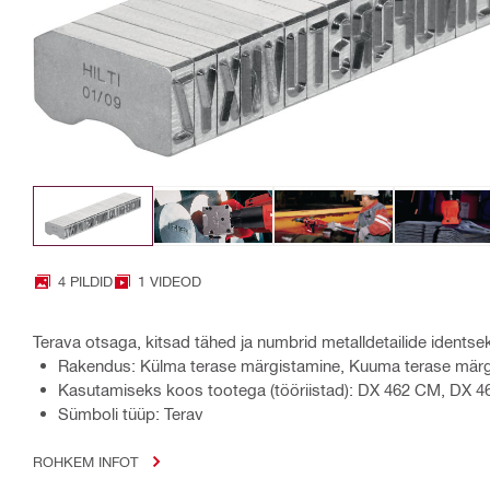
4 PILDID
1 VIDEOD
Terava otsaga, kitsad tähed ja numbrid metalldetailide idents
Rakendus: Külma terase märgistamine, Kuuma terase mär
Kasutamiseks koos tootega (tööriistad): DX 462 CM, DX 
Sümboli tüüp: Terav
ROHKEM INFOT