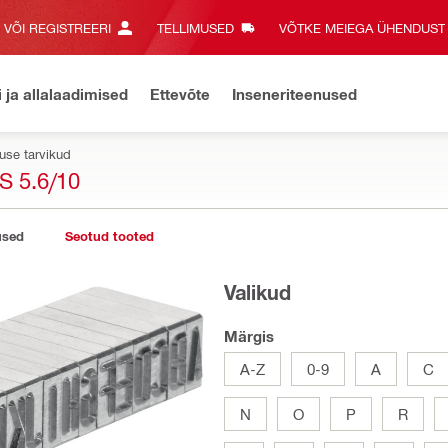
E VÕI REGISTREERI
TELLIMUSED
VÕTKE MEIEGA ÜHENDUST‎
i ja allalaadimised
Ettevõte
Inseneriteenused
use tarvikud
 5.6/10
used
Seotud tooted
Valikud
Märgis
A-Z
0-9
A
C
N
O
P
R