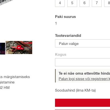
4
5
6
7
8
Paki suurus
1
Tootevariandid
Palun valige
Kogus
Te ei näe oma ettevõtte hind
eks märgistamiseks
Palun logi sisse või registreeri
gistamine
462 HM
Soodushind (ilma KM-ta)