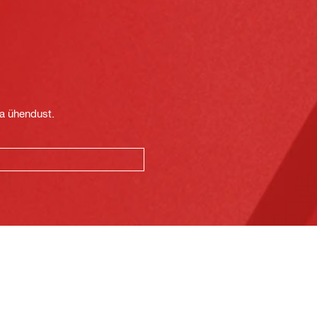
t
ga ühendust.