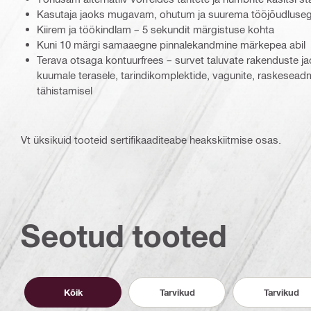
Kasutaja jaoks mugavam, ohutum ja suurema tööjõudluse
Kiirem ja töökindlam – 5 sekundit märgistuse kohta
Kuni 10 märgi samaaegne pinnalekandmine märkepea abil
Terava otsaga kontuurfrees – survet taluvate rakenduste ja
kuumale terasele, tarindikomplektide, vagunite, raskeseadme
tähistamisel
Vt üksikuid tooteid sertifikaaditeabe heakskiitmise osas.
Seotud tooted
Kõik
Tarvikud
Tarvikud