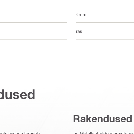
5.6 mm
Teras
dused
Rakendused
tantsimisega terasele
Metalldetailide märgistamine