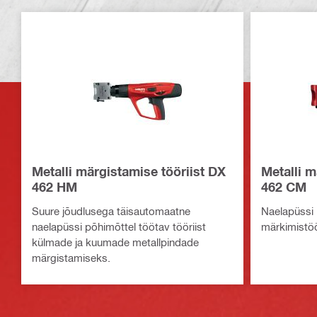
Metalli märgistamise tööriist DX
Metalli m
462 HM
462 CM
Suure jõudlusega täisautomaatne
Naelapüssi 
naelapüssi põhimõttel töötav tööriist
märkimistöö
külmade ja kuumade metallpindade
märgistamiseks.