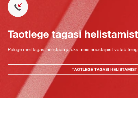
Taotlege tagasi helistamis
Paluge meil tagasi helistada ja üks meie nõustajaist võtab teie
TAOTLEGE TAGASI HELISTAMIST