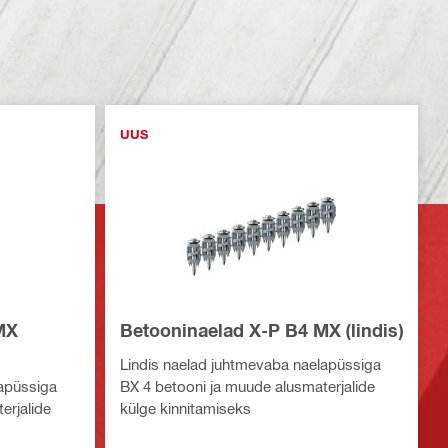
UUS
MX
Betooninaelad X-P B4 MX (lindis)
Lindis naelad juhtmevaba naelapüssiga
lapüssiga
BX 4 betooni ja muude alusmaterjalide
erjalide
külge kinnitamiseks