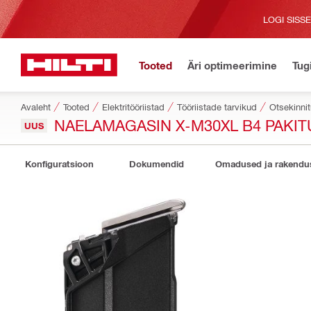
LOGI SISS
Tooted
Äri optimeerimine
Tug
Avaleht
Tooted
Elektritööriistad
Tööriistade tarvikud
Otsekinnit
NAELAMAGASIN X-M30XL B4 PAKIT
UUS
Konfiguratsioon
Dokumendid
Omadused ja rakendu