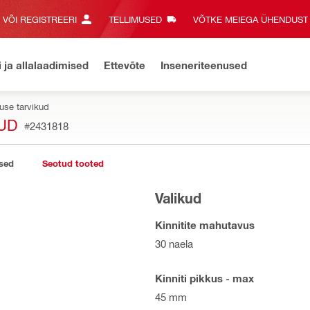
E VÕI REGISTREERI
TELLIMUSED
VÕTKE MEIEGA ÜHENDUST‎
i ja allalaadimised
Ettevõte
Inseneriteenused
use tarvikud
UD
#2431818
sed
Seotud tooted
Valikud
Kinnitite mahutavus
30 naela
Kinniti pikkus - max
45 mm