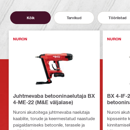
Kõik
Tarvikud
Tööriistad
NURON
NURON
Juhtmevaba betooninaelutaja BX
BX 4-IF-
4-ME-22 (M&E väljalase)
betoonina
Nuroni akutoitega juhtmevaba naelutaja
Nuroni akut
kaablite, torude ja keermestatud naastude
kipsseinte k
paigaldamiseks betoonile, terasele ja
kinnitamisek