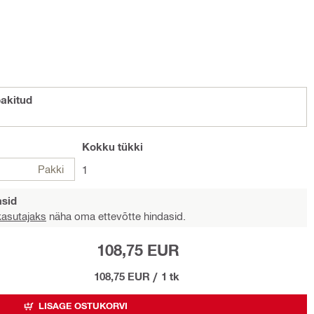
akitud
Kokku
tükki
Pakki
1
asid
 kasutajaks
näha oma ettevõtte hindasid.
108,75 EUR
108,75 EUR
/
1 tk
LISAGE OSTUKORVI