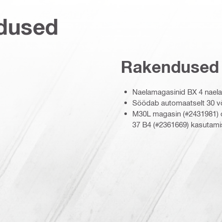
dused
Rakendused
Naelamagasinid BX 4 naelap
Söödab automaatselt 30 võ
M30L magasin (#2431981) o
37 B4 (#2361669) kasutamis