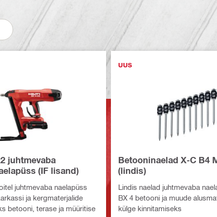
UUS
22 juhtmevaba
Betooninaelad X-C B4 
elapüss (IF lisand)
(lindis)
oitel juhtmevaba naelapüss
Lindis naelad juhtmevaba nae
arkassi ja kergmaterjalide
BX 4 betooni ja muude alusmat
s betooni, terase ja müüritise
külge kinnitamiseks