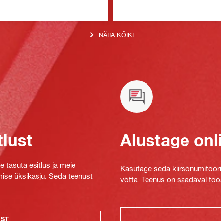
NÄITA KÕIKI
tlust
Alustage onl
e tasuta esitlus ja meie
Kasutage seda kiirsõnumitööriis
mise üksikasju. Seda teenust
võtta. Teenus on saadaval tööa
UST