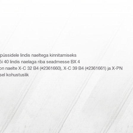
üssidele lindis naeltega kinnitamiseks
i 40 lindis naelaga riba seadmesse BX 4
n naelte X-C 32 B4 (#2361660), X-C 39 B4 (#2361661) ja X-PN
el kohustuslik