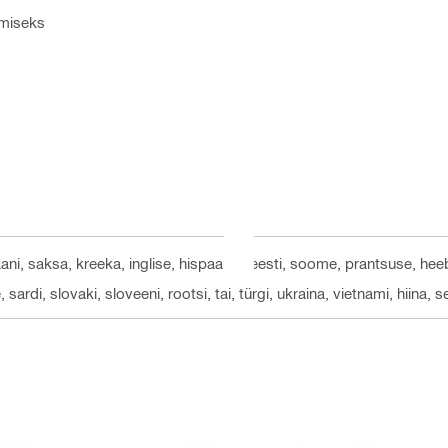
amiseks
taani, saksa, kreeka, inglise, hispaania, eesti, soome, prantsuse, heeb
 sardi, slovaki, sloveeni, rootsi, tai, türgi, ukraina, vietnami, hiina, s