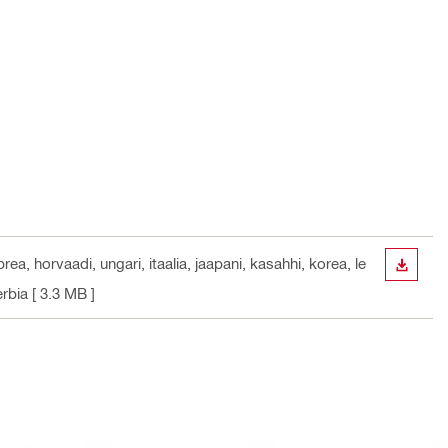
rea, horvaadi, ungari, itaalia, jaapani, kasahhi, korea, le
ALLAL
erbia
[ 3.3 MB ]