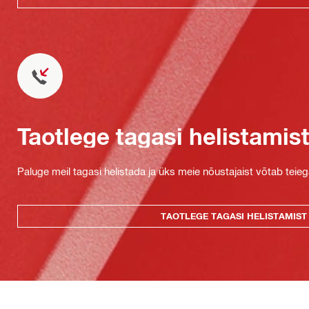
Taotlege tagasi helistamis
Paluge meil tagasi helistada ja üks meie nõustajaist võtab teie
TAOTLEGE TAGASI HELISTAMIST