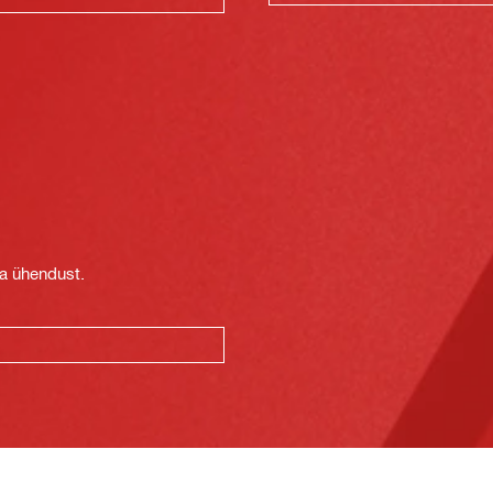
t
ga ühendust.