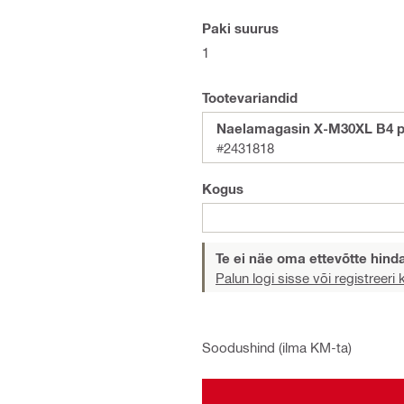
Paki suurus
1
Tootevariandid
Naelamagasin X-M30XL B4 p
#2431818
Kogus
Te ei näe oma ettevõtte hind
Palun logi sisse või registreeri
Soodushind (ilma KM-ta)