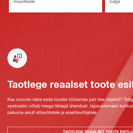
müüritisele
külge
Taotlege reaalset toote esi
Kas soovite näha seda toodet töötamas just teie objektil? Tellig
spetsialist võtab teiega lähiajal ühendust, täpsustamaks kohtu
pakume ainult ettevõtetele ja eraettevõtjatele.
TAOTLEGE REAALSET TOOTE ESITL