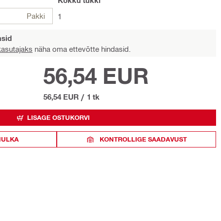
Kokku
tükki
Pakki
1
asid
 kasutajaks
näha oma ettevõtte hindasid.
56,54 EUR
56,54 EUR
/
1 tk
LISAGE OSTUKORVI
HULKA
KONTROLLIGE SAADAVUST