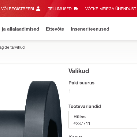
E VÕI REGISTREERI
TELLIMUSED
VÕTKE MEIEGA ÜHENDUST‎
i ja allalaadimised
Ettevõte
Inseneriteenused
agide tarvikud
Valikud
Paki suurus
1
Tootevariandid
Hülss
#237711