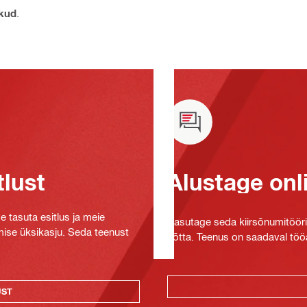
ikud
.
tlust
Alustage onl
e tasuta esitlus ja meie
Kasutage seda kiirsõnumitööriis
mise üksikasju. Seda teenust
võtta. Teenus on saadaval tööa
UST