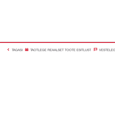
TAGASI
TAOTLEGE REAALSET TOOTE ESITLUST
VESTELEG
#Making Constructi