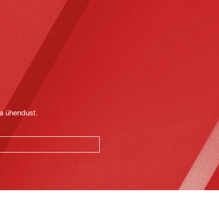
t
ga ühendust.