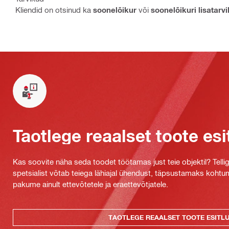
Kliendid on otsinud ka
soonelõikur
või
soonelõikuri lisatarv
Taotlege reaalset toote esi
Kas soovite näha seda toodet töötamas just teie objektil? Tellig
spetsialist võtab teiega lähiajal ühendust, täpsustamaks kohtu
pakume ainult ettevõtetele ja eraettevõtjatele.
TAOTLEGE REAALSET TOOTE ESITL