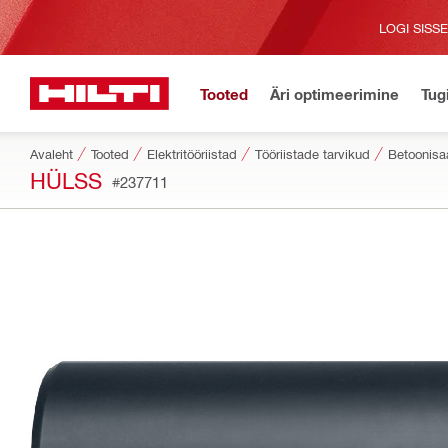
LOGI SISS
Tooted
Äri optimeerimine
Tug
Avaleht
Tooted
Elektritööriistad
Tööriistade tarvikud
Betoonisa
HÜLSS
#237711