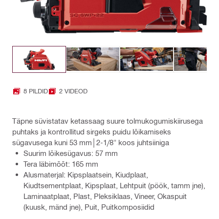
8 PILDID
2 VIDEOD
Täpne süvistatav ketassaag suure tolmukogumiskiirusega
puhtaks ja kontrollitud sirgeks puidu lõikamiseks
sügavusega kuni 53 mm│2-1/8" koos juhtsiiniga
Suurim lõikesügavus: 57 mm
Tera läbimõõt: 165 mm
Alusmaterjal: Kipsplaatsein, Kiudplaat,
Kiudtsementplaat, Kipsplaat, Lehtpuit (pöök, tamm jne),
Laminaatplaat, Plast, Pleksiklaas, Vineer, Okaspuit
(kuusk, mänd jne), Puit, Puitkomposiidid