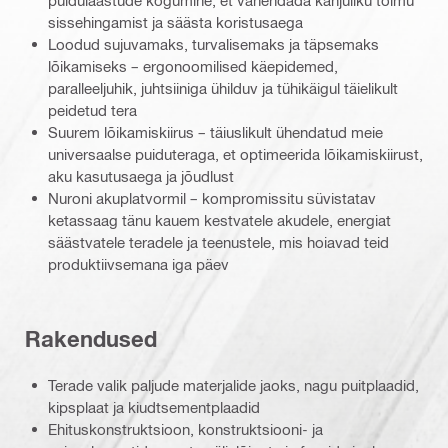
puidulaastude kogumine, et vähendada kahjuliku tolmu
sissehingamist ja säästa koristusaega
Loodud sujuvamaks, turvalisemaks ja täpsemaks
lõikamiseks – ergonoomilised käepidemed,
paralleeljuhik, juhtsiiniga ühilduv ja tühikäigul täielikult
peidetud tera
Suurem lõikamiskiirus – täiuslikult ühendatud meie
universaalse puiduteraga, et optimeerida lõikamiskiirust,
aku kasutusaega ja jõudlust
Nuroni akuplatvormil – kompromissitu süvistatav
ketassaag tänu kauem kestvatele akudele, energiat
säästvatele teradele ja teenustele, mis hoiavad teid
produktiivsemana iga päev
Rakendused
Terade valik paljude materjalide jaoks, nagu puitplaadid,
kipsplaat ja kiudtsementplaadid
Ehituskonstruktsioon, konstruktsiooni- ja