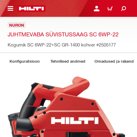
ÕHISISU JUURDE
LOGI SISSE VÕI REGISTR
OSTUKORV
NURON
JUHTMEVABA SÜVISTUSSAAG SC 6WP-22
Kogumik SC 6WP-22+SC GR-1400 kohver
#2505177
Konfiguratsioon
Tehnilised andmed
Omadused ja rakendu