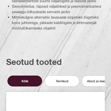
seinaelementide suurte väljalõigete ja faaside jaoks
Siseviimistlus, täpsed väljalõiked ja peenviimistlustera
peaaegu killuvabade servade jaoks
Mitmekülgne alternatiiv lauasaele sirgeteks lõigeteks
koos juhtsiiniga, pikkade kaldlõigete ja lehtmaterjali
mõõtulõikamiseks objektil
Seotud tooted
Kõik
Tarvikud
Akud ja laadija