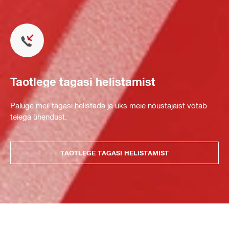
Taotlege tagasi helistamist
Paluge meil tagasi helistada ja üks meie nõustajaist võtab
teiega ühendust.
TAOTLEGE TAGASI HELISTAMIST