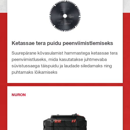
Ketassae tera puidu peenviimistlemiseks
Suurepärane kõvasulamist hammastega ketassae tera
peenviimistluseks, mida kasutatakse juhtmevaba
süvistussaega täispuidu ja laudade siledamaks ning
puhtamaks lõikamiseks
NURON