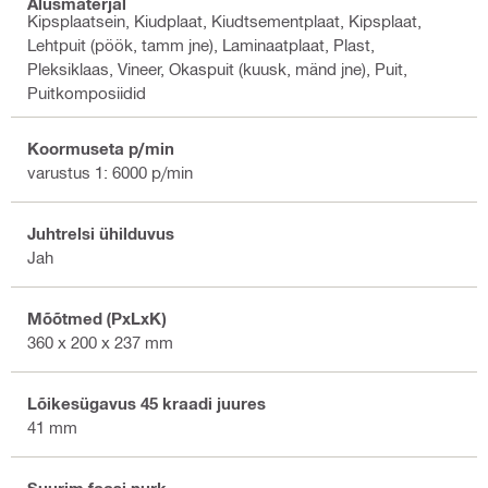
Alusmaterjal
Kipsplaatsein, Kiudplaat, Kiudtsementplaat, Kipsplaat,
Lehtpuit (pöök, tamm jne), Laminaatplaat, Plast,
Pleksiklaas, Vineer, Okaspuit (kuusk, mänd jne), Puit,
Puitkomposiidid
Koormuseta p/min
varustus 1: 6000 p/min
Juhtrelsi ühilduvus
Jah
Mõõtmed (PxLxK)
360 x 200 x 237 mm
Lõikesügavus 45 kraadi juures
41 mm
Suurim faasi nurk