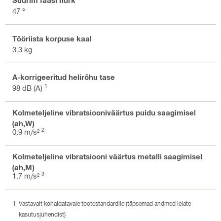
47 °
Tööriista korpuse kaal
3.3 kg
A-korrigeeritud helirõhu tase
1
98 dB (A)
Kolmeteljeline vibratsiooniväärtus puidu saagimisel
(ah,W)
2
0.9 m/s²
Kolmeteljeline vibratsiooni väärtus metalli saagimisel
(ah,M)
3
1.7 m/s²
Vastavalt kohaldatavale tootestandardile (täpsemad andmed leiate
kasutusjuhendist)