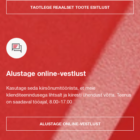
TAOTLEGE REAALSET TOOTE ESITLUST
Alustage online-vestlust
Kasutage seda kiirsõnumitööriista, et meie
klienditeenindusega lihtsalt ja kiiresti ühendust võtta. Teenus
on saadaval tööajal, 8.00–17.00
ALUSTAGE ONLINE-VESTLUST