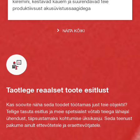
kiiremini, kestavad kauem ja suurendavad teie
produktiivsust akusüvistussaagidega
NÄITA KÕIKI
Taotlege reaalset toote esitlust
Kas soovite näha seda toodet töötamas just teie objektil?
Tellige tasuta esitlus ja meie spetsialist võtab teiega lähiajal
ühendust, täpsustamaks kohtumise üksikasju. Seda teenust
pakume ainult ettevõtetele ja eraettevõtjatele.