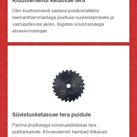
Kiudtsemendi ketassae tera
Ülim kiudtsemendi saetera polükristalliliste
teemanthammastega jõudluse suurendamiseks ja
vastupidavuse jaoks, lõigates süvistussaega
abrasiivmaterjale
Süvistusketassae tera puidule
Parima jõudlusega süvistusketassae tera
puitkarkassile. Kõvasulamist hambad lõikavad