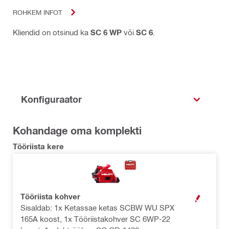
ROHKEM INFOT
Kliendid on otsinud ka
SC 6 WP
või
SC 6
.
Konfiguraator
Kohandage oma komplekti
Tööriista kere
Tööriista kohver
AVA MODAL
Sisaldab: 1x Ketassae ketas SCBW WU SPX
165A koost, 1x Tööriistakohver SC 6WP-22