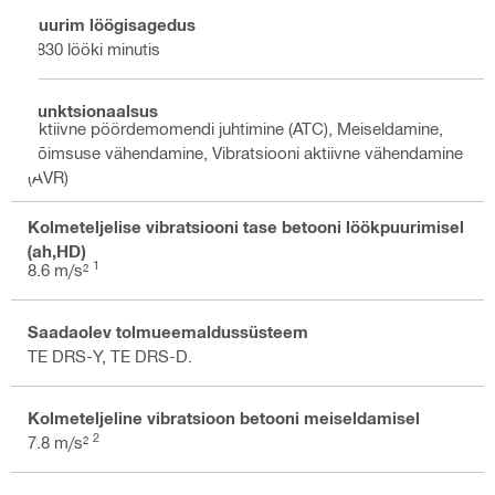
Suurim löögisagedus
2830 lööki minutis
Funktsionaalsus
Aktiivne pöördemomendi juhtimine (ATC), Meiseldamine,
Võimsuse vähendamine, Vibratsiooni aktiivne vähendamine
(AVR)
Kolmeteljelise vibratsiooni tase betooni löökpuurimisel
(ah,HD)
1
8.6 m/s²
Saadaolev tolmueemaldussüsteem
TE DRS-Y, TE DRS-D.
Kolmeteljeline vibratsioon betooni meiseldamisel
2
7.8 m/s²