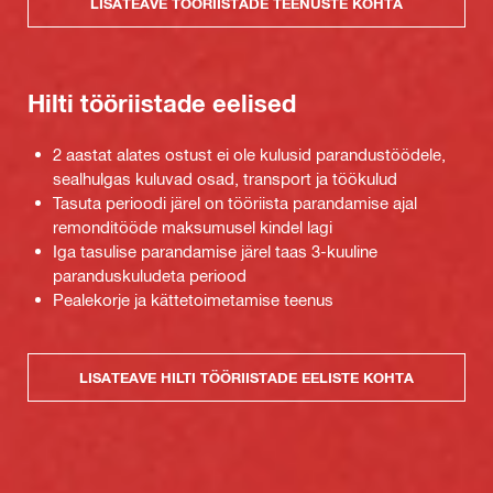
LISATEAVE TÖÖRIISTADE TEENUSTE KOHTA
Hilti tööriistade eelised
2 aastat alates ostust ei ole kulusid parandustöödele,
sealhulgas kuluvad osad, transport ja töökulud
Tasuta perioodi järel on tööriista parandamise ajal
remonditööde maksumusel kindel lagi
Iga tasulise parandamise järel taas 3-kuuline
paranduskuludeta periood
Pealekorje ja kättetoimetamise teenus
LISATEAVE HILTI TÖÖRIISTADE EELISTE KOHTA