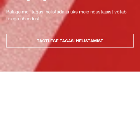
Paluge meil tagasi helistada ja üks meie nõustajaist võtab
teiega ühendust.
TAOTLEGE TAGASI HELISTAMIST