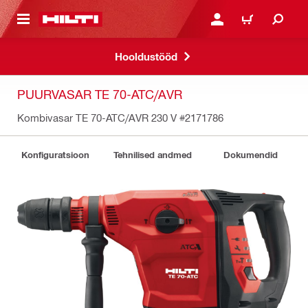
ÕHISISU JUURDE
LOGI SISSE VÕI REGISTR
OSTUKORV
Hooldustööd
PUURVASAR TE 70-ATC/AVR
Kombivasar TE 70-ATC/AVR 230 V
#2171786
Konfiguratsioon
Tehnilised andmed
Dokumendid