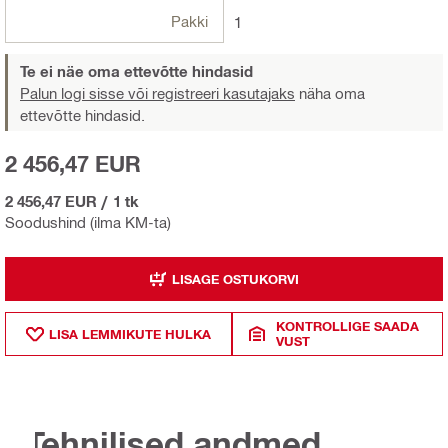
Pakki
1
Te ei näe oma ettevõtte hindasid
Palun logi sisse või registreeri kasutajaks
näha oma
ettevõtte hindasid.
2 456,47 EUR
2 456,47 EUR
/
1 tk
Soodushind (ilma KM-ta)
LISAGE OSTUKORVI
KONTROLLIGE SAADA
LISA LEMMIKUTE HULKA
VUST
Tehnilised andmed