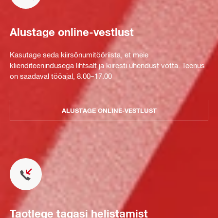
Alustage online-vestlust
Kasutage seda kiirsõnumitööriista, et meie
klienditeenindusega lihtsalt ja kiiresti ühendust võtta. Teenus
on saadaval tööajal, 8.00–17.00
ALUSTAGE ONLINE-VESTLUST
Taotlege tagasi helistamist