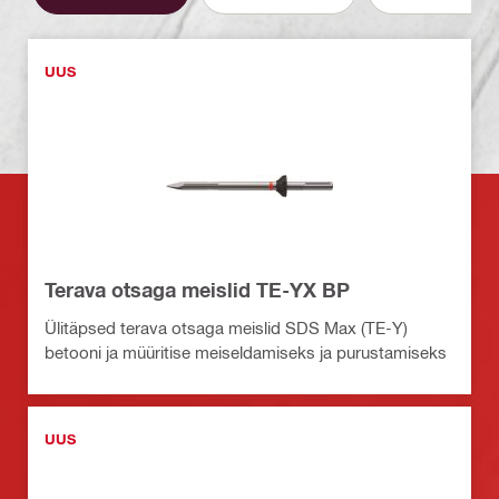
UUS
Terava otsaga meislid TE-YX BP
Ülitäpsed terava otsaga meislid SDS Max (TE-Y)
betooni ja müüritise meiseldamiseks ja purustamiseks
UUS