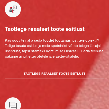
Taotlege reaalset toote esitlust
Kas soovite näha seda toodet töötamas just teie objektil?
Tellige tasuta esitlus ja meie spetsialist võtab teiega lähiajal
ühendust, täpsustamaks kohtumise üksikasju. Seda teenust
pakume ainult ettevõtetele ja eraettevõtjatele.
TAOTLEGE REAALSET TOOTE ESITLUST