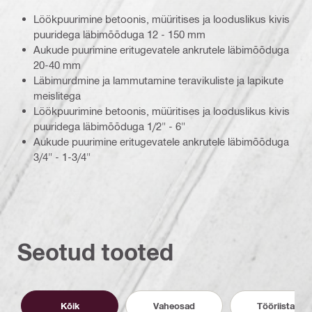
Löökpuurimine betoonis, müüritises ja looduslikus kivis
puuridega läbimõõduga 12 - 150 mm
Aukude puurimine eritugevatele ankrutele läbimõõduga
20-40 mm
Läbimurdmine ja lammutamine teravikuliste ja lapikute
meislitega
Löökpuurimine betoonis, müüritises ja looduslikus kivis
puuridega läbimõõduga 1/2" - 6"
Aukude puurimine eritugevatele ankrutele läbimõõduga
3/4" - 1-3/4"
Seotud tooted
Kõik
Vaheosad
Tööriistad