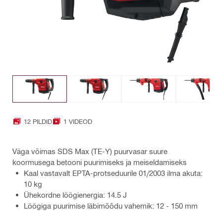
12 PILDID
1 VIDEOD
Väga võimas SDS Max (TE-Y) puurvasar suure
koormusega betooni puurimiseks ja meiseldamiseks
Kaal vastavalt EPTA-protseduurile 01/2003 ilma akuta:
10 kg
Ühekordne löögienergia: 14.5 J
Löögiga puurimise läbimõõdu vahemik: 12 - 150 mm