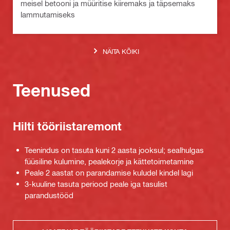
meisel betooni ja müüritise kiiremaks ja täpsemaks
lammutamiseks
NÄITA KÕIKI
Teenused
Hilti tööriistaremont
Teenindus on tasuta kuni 2 aasta jooksul; sealhulgas
füüsiline kulumine, pealekorje ja kättetoimetamine
Peale 2 aastat on parandamise kuludel kindel lagi
3-kuuline tasuta periood peale iga tasulist
parandustööd