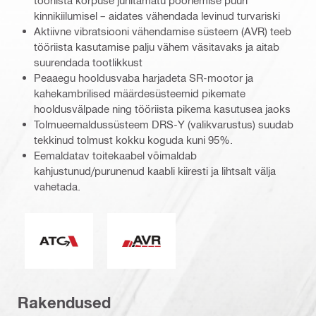
tööriista korpuse juhitamatu pöörlemise puuri
kinnikiilumisel – aidates vähendada levinud turvariski
Aktiivne vibratsiooni vähendamise süsteem (AVR) teeb
tööriista kasutamise palju vähem väsitavaks ja aitab
suurendada tootlikkust
Peaaegu hooldusvaba harjadeta SR-mootor ja
kahekambrilised määrdesüsteemid pikemate
hooldusvälpade ning tööriista pikema kasutusea jaoks
Tolmueemaldussüsteem DRS-Y (valikvarustus) suudab
tekkinud tolmust kokku koguda kuni 95%.
Eemaldatav toitekaabel võimaldab
kahjustunud/purunenud kaabli kiiresti ja lihtsalt välja
vahetada.
Aktiivne pöördemomendi juhtimine
Aktiivne vibratsiooni vähendamine
Rakendused