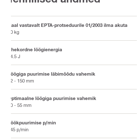
Kaal vastavalt EPTA-protseduurile 01/2003 ilma akuta
10 kg
Ühekordne löögienergia
14.5 J
Löögiga puurimise läbimõõdu vahemik
12 - 150 mm
Optimaalne löögiga puurimise vahemik
20 - 55 mm
Löökpuurimise p/min
245 p/min