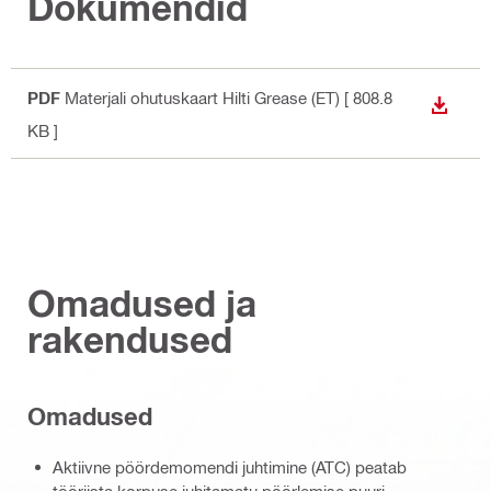
Dokumendid
PDF
Materjali ohutuskaart Hilti Grease (ET)
[ 808.8
ALLAL
KB ]
Omadused ja
rakendused
Omadused
Aktiivne pöördemomendi juhtimine (ATC) peatab