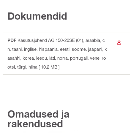
Dokumendid
PDF
Kasutusjuhend AG 150-20SE (01)
, araabia, c
ALLAL
n, taani, inglise, hispaania, eesti, soome, jaapani, k
asahhi, korea, leedu, läti, norra, portugali, vene, ro
otsi, türgi, hiina
[ 10.2 MB ]
Omadused ja
rakendused