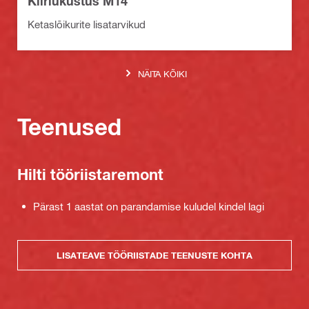
Kiirlukustus M14
Ketaslõikurite lisatarvikud
NÄITA KÕIKI
Teenused
Hilti tööriistaremont
Pärast 1 aastat on parandamise kuludel kindel lagi
LISATEAVE TÖÖRIISTADE TEENUSTE KOHTA