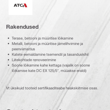
Rakendused
Terase, betooni ja müüritise lõikamine
Metalli, betooni ja müüritise jämelihvimine ja
peenviimistlus
Katete eemaldamine tsemendil ja tasanduskihil
Liitekohtade renoveerimine
Soone lõikamine kahe kettaga (vajalik on soone
lõikamise kate DC EX 125/5", müüakse eraldi)
Vt üksikuid tooteid sertifikaaditeabe heakskiitmise osas.