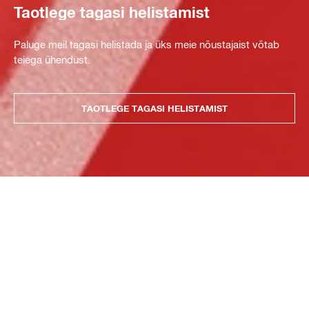
Taotlege tagasi helistamist
Paluge meil tagasi helistada ja üks meie nõustajaist võtab
teiega ühendust.
TAOTLEGE TAGASI HELISTAMIST