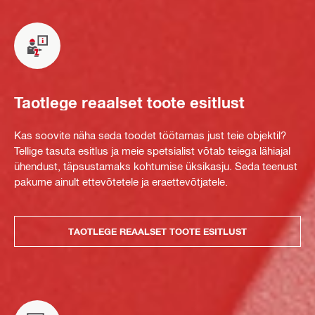
Taotlege reaalset toote esitlust
Kas soovite näha seda toodet töötamas just teie objektil?
Tellige tasuta esitlus ja meie spetsialist võtab teiega lähiajal
ühendust, täpsustamaks kohtumise üksikasju. Seda teenust
pakume ainult ettevõtetele ja eraettevõtjatele.
TAOTLEGE REAALSET TOOTE ESITLUST