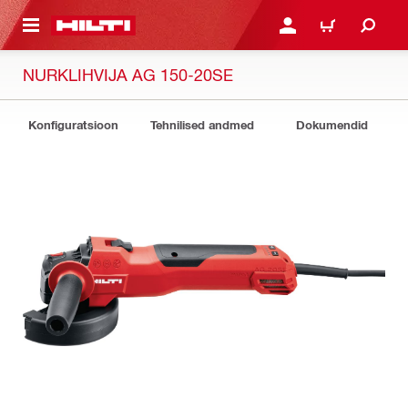
ÕHISISU JUURDE
LOGI SISSE VÕI REGISTR
OSTUKORV
NURKLIHVIJA AG 150-20SE
Konfiguratsioon
Tehnilised andmed
Dokumendid