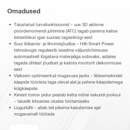
Omadused
Täiustatud turvafunktsioonid – uus 3D aktiivne
pöördemomendi juhtimine (ATC) tagab parema kaitse
ketaslõikuri igas suunas tagasilöögi eest
Suur lõikamis- ja lihvimisjõudlus – Hilti Smart Power
tehnoloogis reguleerib seadme väljundvõimsuse
automaatselt lõigatava materjaliga sobivaks, aidates
tagada ühtlast jõudlust ja kaitsta mootorit ülekoormuse
eest
Väiksem optimeeritud mugavuse jaoks – libisemiskindel
käepide tööriista taga oleval alal ja pehme käepidemega
külgkäepide
Kiiresti toimiv pidur peatab ketta mõne sekundi jooksul
– täiuslik kitsastes oludes töötamiseks
Liugurlüliti – aitab teil pikema kasutamise ajal
mugavamalt töötada
Aktiivne pöördemomendi juhtimine