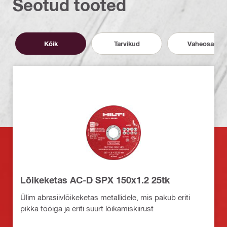
Seotud tooted
Kõik
Tarvikud
Vaheosad
Lõikeketas AC-D SPX 150x1.2 25tk
Ülim abrasiivlõikeketas metallidele, mis pakub eriti
pikka tööiga ja eriti suurt lõikamiskiirust