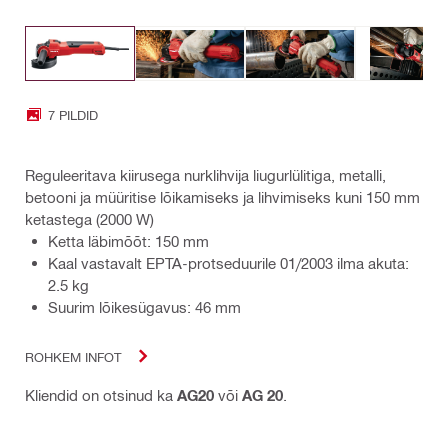
7 PILDID
Reguleeritava kiirusega nurklihvija liugurlülitiga, metalli,
betooni ja müüritise lõikamiseks ja lihvimiseks kuni 150 mm
ketastega (2000 W)
Ketta läbimõõt: 150 mm
Kaal vastavalt EPTA-protseduurile 01/2003 ilma akuta:
2.5 kg
Suurim lõikesügavus: 46 mm
ROHKEM INFOT
Kliendid on otsinud ka
AG20
või
AG 20
.