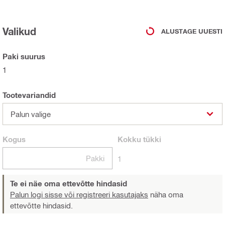
Valikud
ALUSTAGE UUESTI
Paki suurus
1
Tootevariandid
Palun valige
Kogus
Kokku
tükki
Pakki
1
Te ei näe oma ettevõtte hindasid
Palun logi sisse või registreeri kasutajaks
näha oma
ettevõtte hindasid.