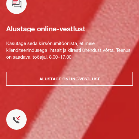
Alustage online-vestlust
Kasutage seda kiirsõnumitööriista, et meie
klienditeenindusega lihtsalt ja kiiresti ühendust võtta. Teenus
on saadaval tööajal, 8.00–17.00
ALUSTAGE ONLINE-VESTLUST