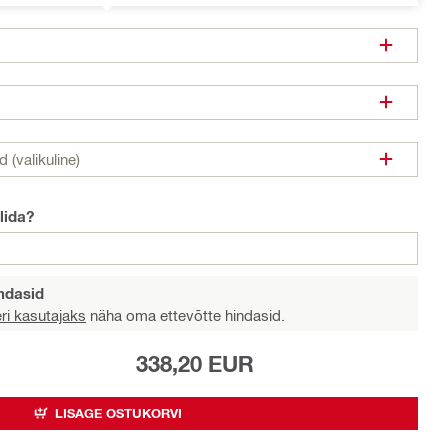
d (valikuline)
lida?
indasid
eri kasutajaks
näha oma ettevõtte hindasid.
338,20 EUR
LISAGE OSTUKORVI