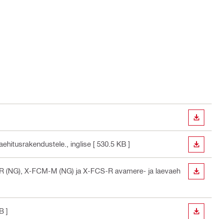
ALLAL
aehitusrakendustele.
, inglise
[ 530.5 KB ]
ALLAL
R (NG), X-FCM-M (NG) ja X-FCS-R avamere- ja laevaeh
ALLAL
B ]
ALLAL