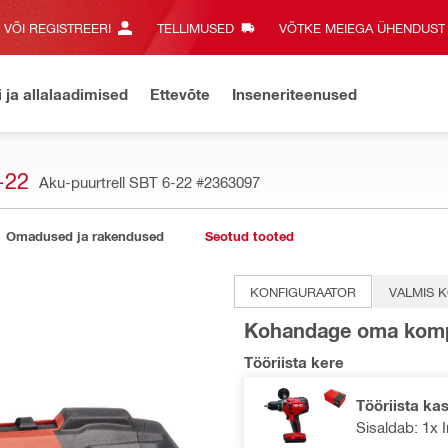
E VÕI REGISTREERI
TELLIMUSED
VÕTKE MEIEGA ÜHENDUST‎
i ja allalaadimised
Ettevõte
Inseneriteenused
-22
Aku-puurtrell SBT 6-22
#2363097
Omadused ja rakendused
Seotud tooted
KONFIGURAATOR
VALMIS 
Kohandage oma komp
Tööriista kere
Tööriista kas
Sisaldab: 1x 