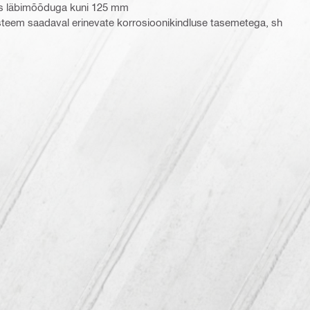
s läbimõõduga kuni 125 mm
steem saadaval erinevate korrosioonikindluse tasemetega, sh