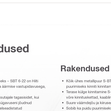
dused
Rakendused
eks – SBT 6-22 on Hilti
Kõik-ühes metallipuur S-BT
 ja äärmise vastupidavusega,
puurimiseks kinniti kinnita
Terase külge kinnitamine S
utajale tagasisidet, kui
võre kinnituskettad, kaablir
 sügavuseni jõudnud
Suure väämdejõu ja kiiruse
eelseadistatud
Sobib ka puidu puurimiseks