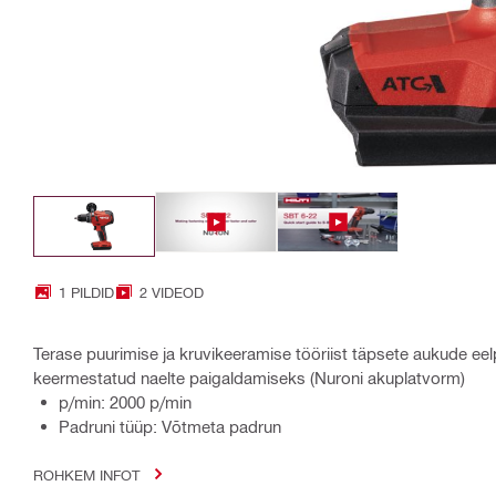
1 PILDID
2 VIDEOD
Terase puurimise ja kruvikeeramise tööriist täpsete aukude e
keermestatud naelte paigaldamiseks (Nuroni akuplatvorm)
p/min: 2000 p/min
Padruni tüüp: Võtmeta padrun
ROHKEM INFOT