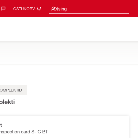
Otsingu soovitused
Otsing
OSTUKORV
KOMPLEKTID
lekti
t
Inspection card S-IC BT