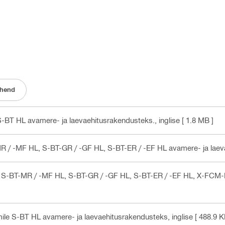
uhend
S-BT HL avamere- ja laevaehitusrakendusteks.
, inglise
[ 1.8 MB ]
R / -MF HL, S-BT-GR / -GF HL, S-BT-ER / -EF HL avamere- ja laev
e S-BT-MR / -MF HL, S-BT-GR / -GF HL, S-BT-ER / -EF HL, X-FCM-
ile S-BT HL avamere- ja laevaehitusrakendusteks
, inglise
[ 488.9 K