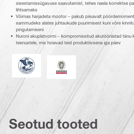
sisestamissügavuse saavutamist, tehes naela korrektse pa
lihtsamaks
Võimas harjadeta mootor – pakub piisavalt pöördemomenti 
sammudeks alates juhtaukude puurimisest kuni võre kinnitu
pingutamiseni
Nuroni akuplatvormi – kompromissitud akutööriistad tänu 
teenustele, mis hoiavad teid produktiivsena iga päev
American Bureau of Shipping
Bureau Veritas
Seotud tooted