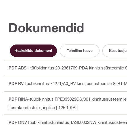
Dokumendid
Heakskiidu dokument
Tehniline teave
Kasutusj
PDF
ABS-i tüübikinnitus 23-2361769-PDA kinnitussüsteemile 
PDF
BV-tüübikinnitus 74271/A0_BV kinnitussüsteemile S-BT-M
PDF
RINA-tüübikinnitus FPE035023CS/001 kinnitussüsteemil
itusrakendustele.
, inglise
[ 125.1 KB ]
PDF
DNV tüübikinnitustunnistus TAS00003NW kinnitussüsteem