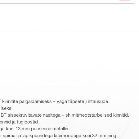
 kinnitite paigaldamiseks – väga täpsete juhtaukude
miseks
-BT sissekruvitavate naeltega – sh mitmeotstarbelised kinnitid,
ennid ja tugipostid
ga kuni 13 mm puurimine metallis
 spiraal ja lapikpuuridega läbimõõduga kuni 32 mm ning