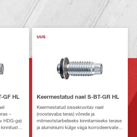
UUS
T-GF HL
Keermestatud nael S-BT-GR HL
el
Keermestatud sissekruvitav nael
eras –
(roostevaba teras) võrede ja
dav HDG-ga)
mitmeotstarbeliseks kinnitamiseks terase
kinnitustele
ja alumiiniumi külge väga korrodeerivates
ates
keskkondades. Ühilduv Hilti MT