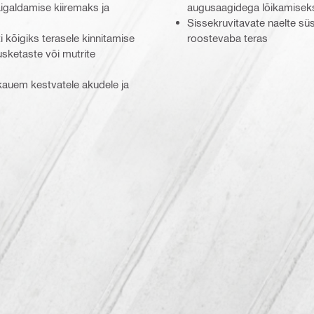
igaldamise kiiremaks ja
augusaagidega lõikamisek
Sissekruvitavate naelte sü
kõigiks terasele kinnitamise
roostevaba teras
sketaste või mutrite
kauem kestvatele akudele ja