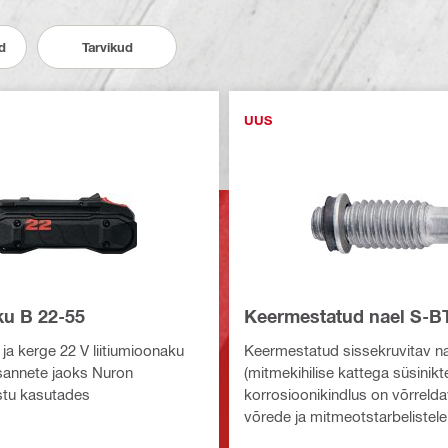
d
Tarvikud
UUS
ku B 22-55
Keermestatud nael S-B
a kerge 22 V liitiumioonaku
Keermestatud sissekruvitav na
sannete jaoks Nuron
(mitmekihilise kattega süsinikt
istu kasutades
korrosioonikindlus on võrrel
võrede ja mitmeotstarbelistele 
terasel mõõdukalt korrodeeriv