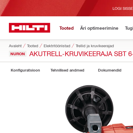
LOGI SISS
Tooted
Äri optimeerimine
Tug
Avaleht
Tooted
Elektritööriistad
Trellid ja kruvikeerajad
AKUTRELL-KRUVIKEERAJA SBT 6
NURON
Konfiguratsioon
Tehnilised andmed
Dokumendid