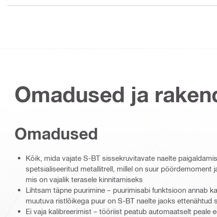
Omadused ja raken
Omadused
Kõik, mida vajate S-BT sissekruvitavate naelte paigaldamis
spetsialiseeritud metallitrell, millel on suur pöördemoment
mis on vajalik terasele kinnitamiseks
Lihtsam täpne puurimine – puurimisabi funktsioon annab kas
muutuva ristlõikega puur on S-BT naelte jaoks ettenähtud
Ei vaja kalibreerimist – tööriist peatub automaatselt peale 