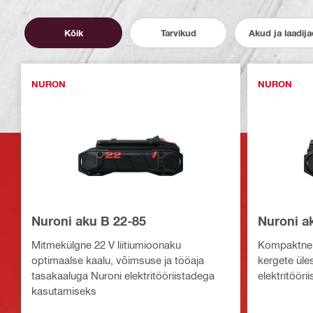
Kõik
Tarvikud
Akud ja laadija
NURON
NURON
Nuroni aku B 22-85
Nuroni a
Mitmekülgne 22 V liitiumioonaku
Kompaktne j
optimaalse kaalu, võimsuse ja tööaja
kergete üle
tasakaaluga Nuroni elektritööriistadega
elektritööri
kasutamiseks