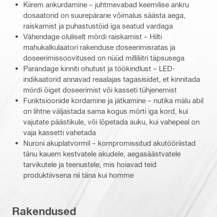
Kiirem ankurdamine – juhtmevabad keemilise ankru
dosaatorid on suurepärane võimalus säästa aega,
raiskamist ja puhastustöid iga seatud vardaga
Vähendage oluliselt mördi raiskamist – Hilti
mahukalkulaatori rakenduse doseerimisratas ja
doseerimissoovitused on nüüd milliliitri täpsusega
Parandage kinniti ohutust ja töökindlust – LED-
indikaatorid annavad reaalajas tagasisidet, et kinnitada
mördi õiget doseerimist või kasseti tühjenemist
Funktsioonide kordamine ja jätkamine – nutika mälu abil
on lihtne väljastada sama kogus mörti iga kord, kui
vajutate päästikule, või lõpetada auku, kui vahepeal on
vaja kassetti vahetada
Nuroni akuplatvormil – kompromissitud akutööriistad
tänu kauem kestvatele akudele, aegasäästvatele
tarvikutele ja teenustele, mis hoiavad teid
produktiivsena nii täna kui homme
Rakendused