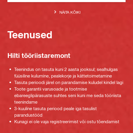
NÄITA KÕIKI
Teenused
Hilti tööriistaremont
Teenindus on tasuta kuni 2 aasta jooksul; sealhulgas
füüsiline kulumine, pealekorje ja kättetoimetamine
Tasuta perioodi järel on parandamise kuludel kindel lagi
Toote garantii varusoade ja tootmise
ebareeglipärasuste suhtes seni kuni me seda tööriista
teenindame
3-kuuline tasuta periood peale iga tasulist
parandustööd
Kunagi ei ole vaja registreerimist või ostu tõendamist