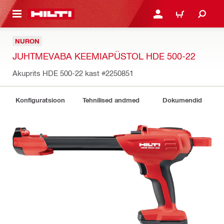
ÕHISISU JUURDE
LOGI SISSE VÕI REGISTR
OSTUKORV
NURON
JUHTMEVABA KEEMIAPÜSTOL HDE 500-22
Akuprits HDE 500-22 kast
#2250851
Konfiguratsioon
Tehnilised andmed
Dokumendid