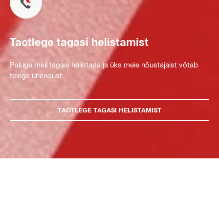
Taotlege tagasi helistamist
Paluge meil tagasi helistada ja üks meie nõustajaist võtab
teiega ühendust.
TAOTLEGE TAGASI HELISTAMIST