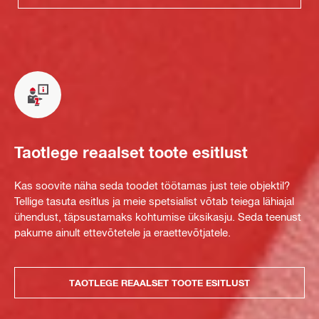
Taotlege reaalset toote esitlust
Kas soovite näha seda toodet töötamas just teie objektil?
Tellige tasuta esitlus ja meie spetsialist võtab teiega lähiajal
ühendust, täpsustamaks kohtumise üksikasju. Seda teenust
pakume ainult ettevõtetele ja eraettevõtjatele.
TAOTLEGE REAALSET TOOTE ESITLUST