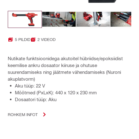
5 PILDID
2 VIDEOD
Nutikate funktsioonidega akutoitel hübriidse/epoksiidist
keemilise ankru dosaator kiiruse ja ohutuse
suurendamiseks ning jäätmete vähendamiseks (Nuroni
akuplatvorm)
Aku tüüp: 22 V
Mõõtmed (PxLxK): 440 x 120 x 230 mm
Dosaatori tüüp: Aku
ROHKEM INFOT