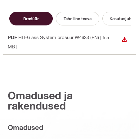
Brošüür
Tehniline teave
Kasutusjuhend
PDF
HIT-Glass System brošüür W4633 (EN)
[ 5.5
ALLAL
MB ]
Omadused ja
rakendused
Omadused