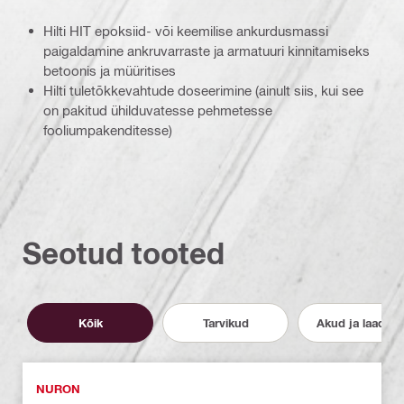
Hilti HIT epoksiid- või keemilise ankurdusmassi
paigaldamine ankruvarraste ja armatuuri kinnitamiseks
betoonis ja müüritises
Hilti tuletõkkevahtude doseerimine (ainult siis, kui see
on pakitud ühilduvatesse pehmetesse
fooliumpakenditesse)
Seotud tooted
Kõik
Tarvikud
Akud ja laadija
NURON