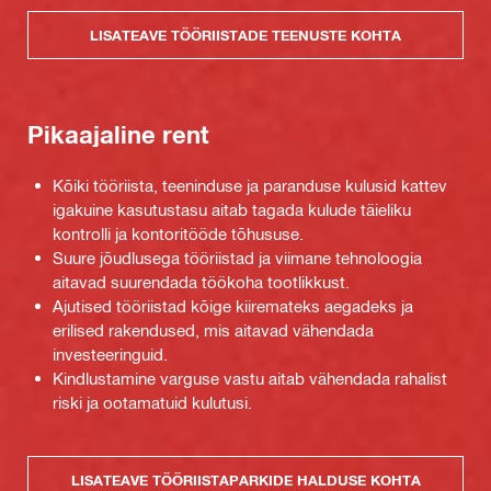
LISATEAVE TÖÖRIISTADE TEENUSTE KOHTA
Pikaajaline rent
Kõiki tööriista, teeninduse ja paranduse kulusid kattev
igakuine kasutustasu aitab tagada kulude täieliku
kontrolli ja kontoritööde tõhususe.
Suure jõudlusega tööriistad ja viimane tehnoloogia
aitavad suurendada töökoha tootlikkust.
Ajutised tööriistad kõige kiiremateks aegadeks ja
erilised rakendused, mis aitavad vähendada
investeeringuid.
Kindlustamine varguse vastu aitab vähendada rahalist
riski ja ootamatuid kulutusi.
LISATEAVE TÖÖRIISTAPARKIDE HALDUSE KOHTA