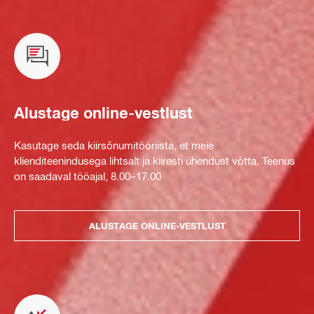
Alustage online-vestlust
Kasutage seda kiirsõnumitööriista, et meie
klienditeenindusega lihtsalt ja kiiresti ühendust võtta. Teenus
on saadaval tööajal, 8.00–17.00
ALUSTAGE ONLINE-VESTLUST