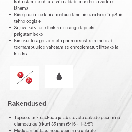
kahjustamise ohtu ja võimaldab puurida servadele
lähemal
Kiire puurimine läbi armatuuri tänu ainulaadsele TopSpin
tehnoloogiale
Sujuva käivituse funktsioon augu täpseks
paigutamiseks
Kiirlukustusega võtmeta padruni süsteem muudab
teemantpuuride vahetamise enneolematult lihtsaks ja
kiireks
Märg või kuiv kasutamine
Töörežiim
Rakendused
Täpsete ankruaukude ja läbistavate aukude puurimine
diameetriga 8 kuni 35 mm (5/16 - 1-3/8")
Madala müratasemega puurimine ankrute