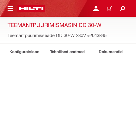
ÕHISISU JUURDE
LOGI SISSE VÕI REGISTR
OSTUKORV
TEEMANTPUURIMISMASIN DD 30-W
Teemantpuurimisseade DD 30-W 230V
#2043845
Konfiguratsioon
Tehnilised andmed
Dokumendid