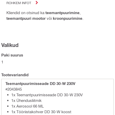
ROHKEM INFOT
Kliendid on otsinud ka
teemantpuurimine
,
teemantpuuri mootor
või
kroonpuurimine
.
Valikud
Paki suurus
1
Tootevariandid
Teemantpuurimisseade DD 30-W 230V
#2043845
1x Teemantpuurimisseade DD 30-W 230V
1x Ühendusliitmik
1x Aerosool 66 ML
1x Tööriistakohver DD 30-W koost