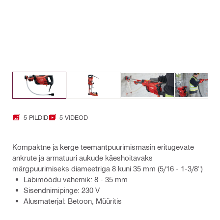
5 PILDID
5 VIDEOD
Kompaktne ja kerge teemantpuurimismasin eritugevate
ankrute ja armatuuri aukude käeshoitavaks
märgpuurimiseks diameetriga 8 kuni 35 mm (5/16 - 1-3/8")
Läbimõõdu vahemik: 8 - 35 mm
Sisendnimipinge: 230 V
Alusmaterjal: Betoon, Müüritis