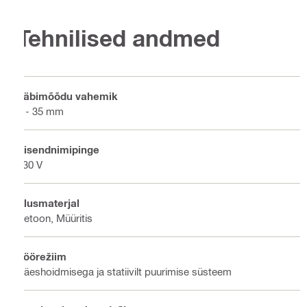
Tehnilised andmed
Läbimõõdu vahemik
8 - 35 mm
Sisendnimipinge
230 V
Alusmaterjal
Betoon, Müüritis
Töörežiim
Käeshoidmisega ja statiivilt puurimise süsteem