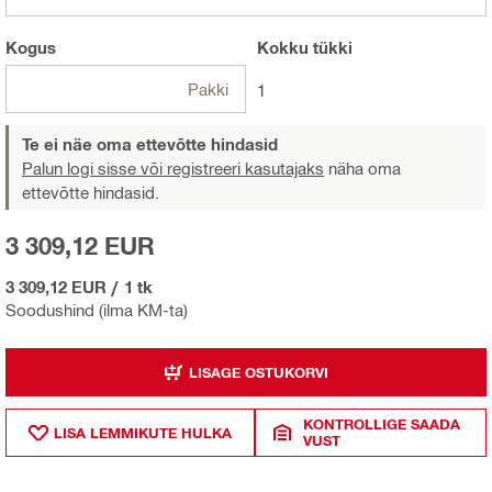
Kogus
Kokku
tükki
Pakki
1
Te ei näe oma ettevõtte hindasid
Palun logi sisse või registreeri kasutajaks
näha oma
ettevõtte hindasid.
3 309,12 EUR
3 309,12 EUR
/
1 tk
Soodushind (ilma KM-ta)
LISAGE OSTUKORVI
KONTROLLIGE SAADA
LISA LEMMIKUTE HULKA
VUST