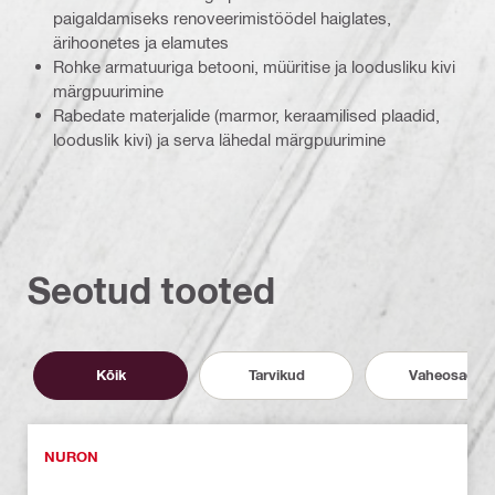
paigaldamiseks renoveerimistöödel haiglates,
ärihoonetes ja elamutes
Rohke armatuuriga betooni, müüritise ja loodusliku kivi
märgpuurimine
Rabedate materjalide (marmor, keraamilised plaadid,
looduslik kivi) ja serva lähedal märgpuurimine
Seotud tooted
Kõik
Tarvikud
Vaheosad
NURON