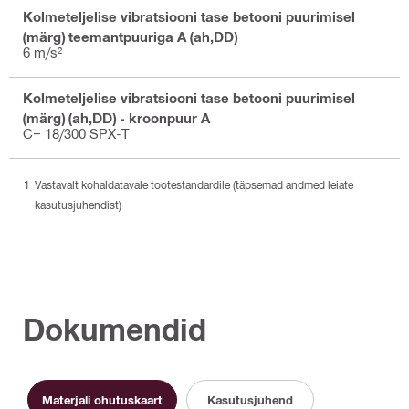
Kolmeteljelise vibratsiooni tase betooni puurimisel
(märg) teemantpuuriga A (ah,DD)
6 m/s²
Kolmeteljelise vibratsiooni tase betooni puurimisel
(märg) (ah,DD) - kroonpuur A
C+ 18/300 SPX-T
Vastavalt kohaldatavale tootestandardile (täpsemad andmed leiate
kasutusjuhendist)
Dokumendid
Materjali ohutuskaart
Kasutusjuhend