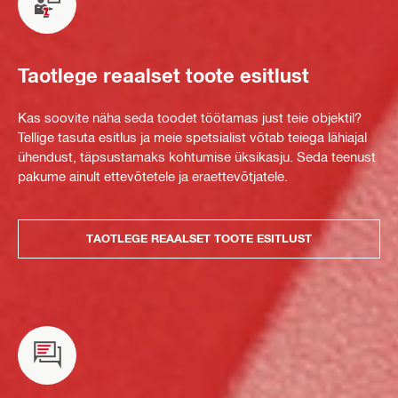
Taotlege reaalset toote esitlust
Kas soovite näha seda toodet töötamas just teie objektil?
Tellige tasuta esitlus ja meie spetsialist võtab teiega lähiajal
ühendust, täpsustamaks kohtumise üksikasju. Seda teenust
pakume ainult ettevõtetele ja eraettevõtjatele.
TAOTLEGE REAALSET TOOTE ESITLUST