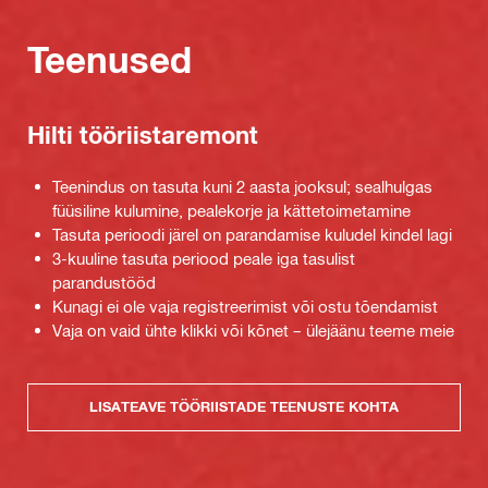
Teenused
Hilti tööriistaremont
Teenindus on tasuta kuni 2 aasta jooksul; sealhulgas
füüsiline kulumine, pealekorje ja kättetoimetamine
Tasuta perioodi järel on parandamise kuludel kindel lagi
3-kuuline tasuta periood peale iga tasulist
parandustööd
Kunagi ei ole vaja registreerimist või ostu tõendamist
Vaja on vaid ühte klikki või kõnet – ülejäänu teeme meie
LISATEAVE TÖÖRIISTADE TEENUSTE KOHTA