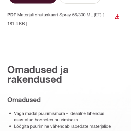
PDF
Materjali ohutuskaart Spray 66/300 ML (ET)
[
ALLAL
181.4 KB ]
Omadused ja
rakendused
Omadused
Väga madal puurimismüra – ideaalne lahendus
asustatud hoonetes puurimiseks
Löögita puurimine vähendab rabedate materjalide