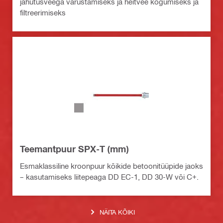
jahutusveega varustamiseks ja heitvee kogumiseks ja
filtreerimiseks
Teemantpuur SPX-T (mm)
Esmaklassiline kroonpuur kõikide betoonitüüpide jaoks
– kasutamiseks liitepeaga DD EC-1, DD 30-W või C+.
NÄITA KÕIKI