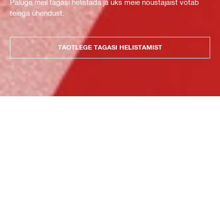
Paluge meil tagasi helistada ja üks meie nõustajaist võtab
teiega ühendust.
TAOTLEGE TAGASI HELISTAMIST