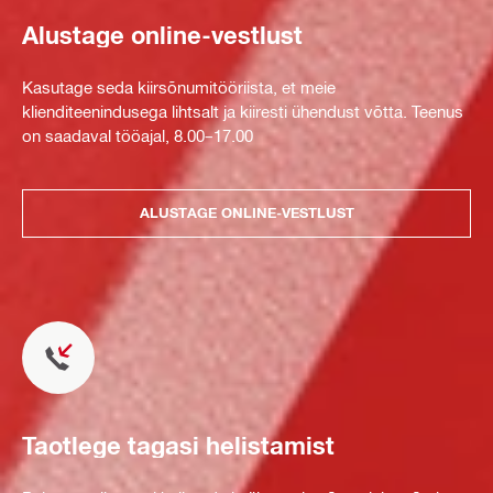
Alustage online-vestlust
Kasutage seda kiirsõnumitööriista, et meie
klienditeenindusega lihtsalt ja kiiresti ühendust võtta. Teenus
on saadaval tööajal, 8.00–17.00
ALUSTAGE ONLINE-VESTLUST
Taotlege tagasi helistamist